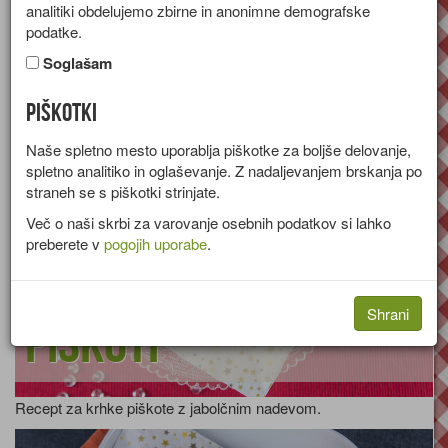
analitiki obdelujemo zbirne in anonimne demografske
rjavi sladkor
podatke.
Soglašam
[stran 3 od 7]
Sladila
Sladkor - rjavi
Piškotki
Naše spletno mesto uporablja piškotke za boljše delovanje,
spletno analitiko in oglaševanje. Z nadaljevanjem brskanja po
straneh se s piškotki strinjate.
Več o naši skrbi za varovanje osebnih podatkov si lahko
preberete v
pogojih uporabe
.
Krhki jabolčni
Shrani
piškoti
Recept za krhke piškote z jabolčnim nadevom.