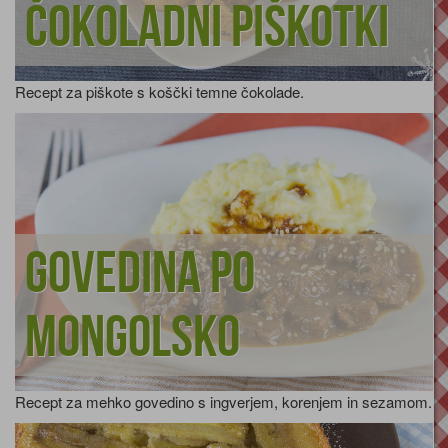
Čokoladni piškotki
Recept za piškote s koščki temne čokolade.
Govedina po
mongolsko
Recept za mehko govedino s ingverjem, korenjem in sezamom.