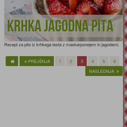
Krhka jagodna pita
Recept za pito iz krhkega testa z maskarponejem in jagodami.
PREJŠNJA
1
2
3
4
5
6
NASLEDNJA