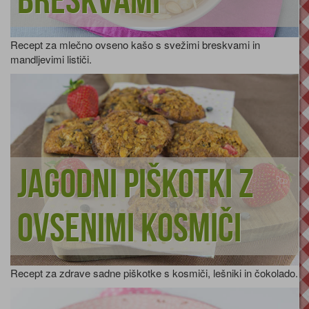
breskvami
Recept za mlečno ovseno kašo s svežimi breskvami in
mandljevimi lističi.
Jagodni piškotki z
ovsenimi kosmiči
Recept za zdrave sadne piškotke s kosmiči, lešniki in čokolado.