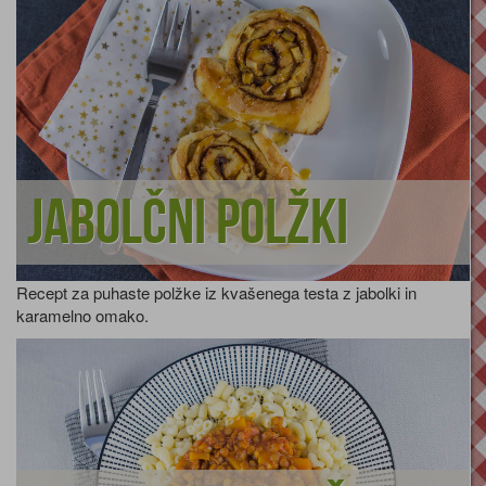
Jabolčni polžki
Recept za puhaste polžke iz kvašenega testa z jabolki in
karamelno omako.