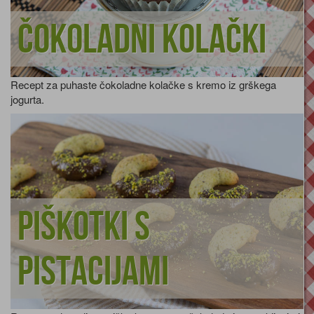
Čokoladni kolački
Recept za puhaste čokoladne kolačke s kremo iz grškega
jogurta.
Piškotki s
pistacijami