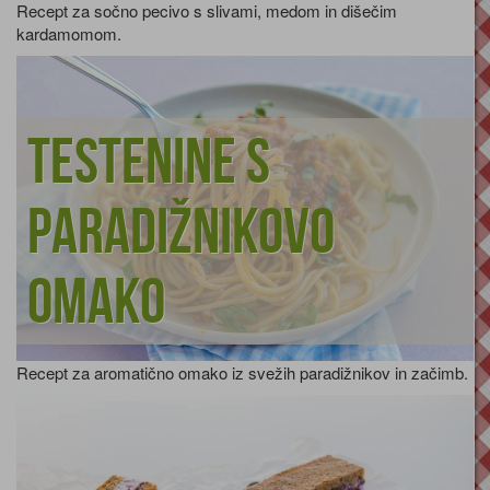
Recept za sočno pecivo s slivami, medom in dišečim
kardamomom.
Testenine s
paradižnikovo
omako
Recept za aromatično omako iz svežih paradižnikov in začimb.