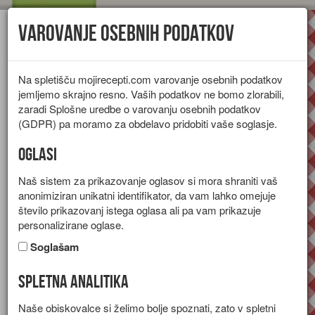
Varovanje osebnih podatkov
Toggl
navig
Na spletišču mojirecepti.com varovanje osebnih podatkov
jemljemo skrajno resno. Vaših podatkov ne bomo zlorabili,
zaradi Splošne uredbe o varovanju osebnih podatkov
(GDPR) pa moramo za obdelavo pridobiti vaše soglasje.
Oglasi
Naš sistem za prikazovanje oglasov si mora shraniti vaš
anonimiziran unikatni identifikator, da vam lahko omejuje
število prikazovanj istega oglasa ali pa vam prikazuje
personalizirane oglase.
Soglašam
Spletna analitika
Recepti za jedi, ki vsebujejo
Naše obiskovalce si želimo bolje spoznati, zato v spletni