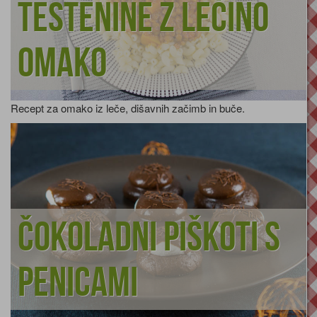
Testenine z lečino
omako
Recept za omako iz leče, dišavnih začimb in buče.
Čokoladni piškoti s
penicami