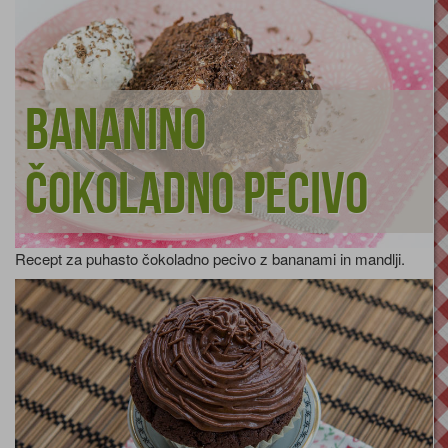
Bananino
čokoladno pecivo
Recept za puhasto čokoladno pecivo z bananami in mandlji.