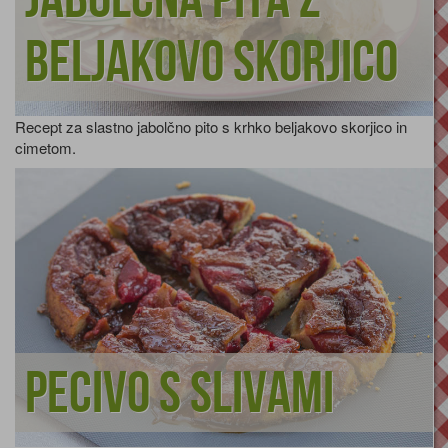
beljakovo skorjico
Recept za slastno jabolčno pito s krhko beljakovo skorjico in
cimetom.
Pecivo s slivami