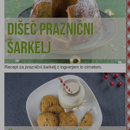
Dišeč praznični
šarkelj
Recept za praznični šarkelj z ingverjem in cimetom.