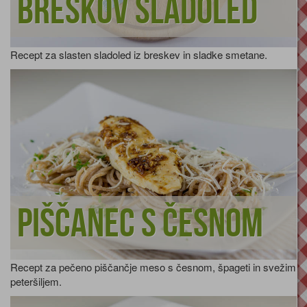
Breskov sladoled
Recept za slasten sladoled iz breskev in sladke smetane.
Piščanec s česnom
Recept za pečeno piščančje meso s česnom, špageti in svežim
peteršiljem.