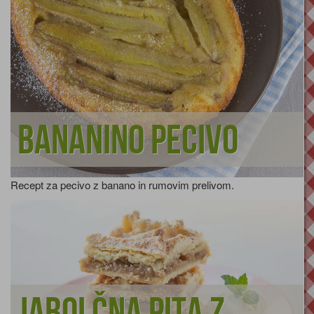
Bananino pecivo
Recept za pecivo z banano in rumovim prelivom.
Jabolčna pita z