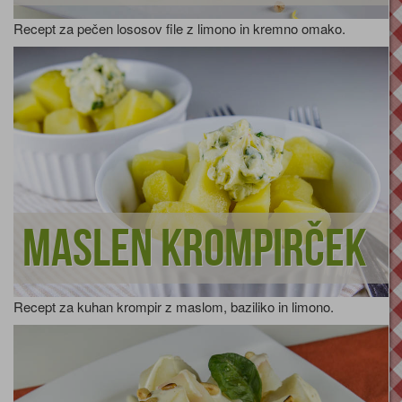
Recept za pečen lososov file z limono in kremno omako.
Maslen krompirček
Recept za kuhan krompir z maslom, baziliko in limono.