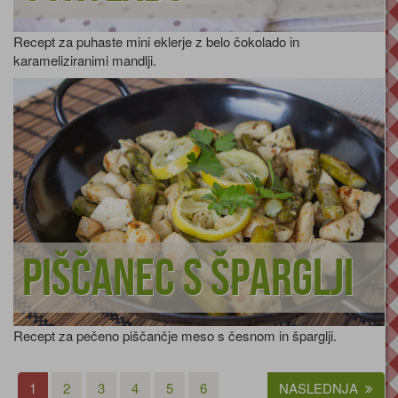
Recept za puhaste mini eklerje z belo čokolado in
karameliziranimi mandlji.
Piščanec s šparglji
Recept za pečeno piščančje meso s česnom in šparglji.
1
2
3
4
5
6
NASLEDNJA