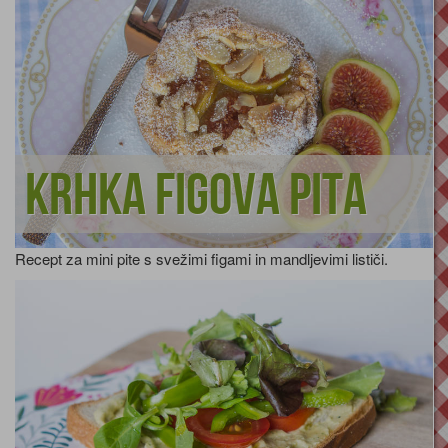
Krhka figova pita
Recept za mini pite s svežimi figami in mandljevimi lističi.