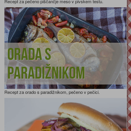
Recept za pečeno piščančje meso v pivskem testu.
Orada s
paradižnikom
Recept za orado s paradižnikom, pečeno v pečici.