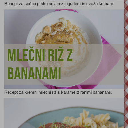
Recept za sočno grško solato z jogurtom in svežo kumaro.
Mlečni riž z
bananami
Recept za kremni mlečni riž s karameliziranimi bananami.