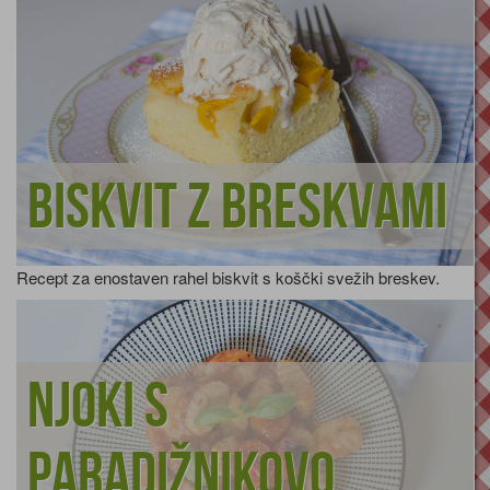
Biskvit z breskvami
Recept za enostaven rahel biskvit s koščki svežih breskev.
Njoki s
paradižnikovo