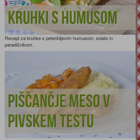
Kruhki s humusom
Recept za kruhke s peteršiljevim humusom, solato in
paradižnikom.
Piščančje meso v
pivskem testu