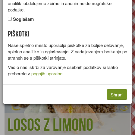
analitiki obdelujemo zbirne in anonimne demografske
podatke.
Majoneza
Margarina
Maslo
Soglašam
Olje - olivno
Olje - sončnično
Piškotki
Olje - bučno
Naše spletno mesto uporablja piškotke za boljše delovanje,
spletno analitiko in oglaševanje. Z nadaljevanjem brskanja po
straneh se s piškotki strinjate.
Več o naši skrbi za varovanje osebnih podatkov si lahko
preberete v
pogojih uporabe
.
Shrani
Losos z limono