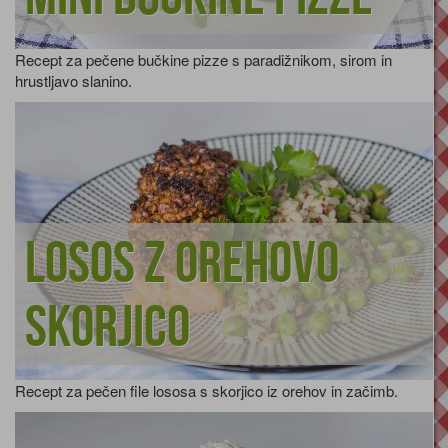
Recept za pečene bučkine pizze s paradižnikom, sirom in
hrustljavo slanino.
Losos z orehovo
skorjico
Recept za pečen file lososa s skorjico iz orehov in začimb.