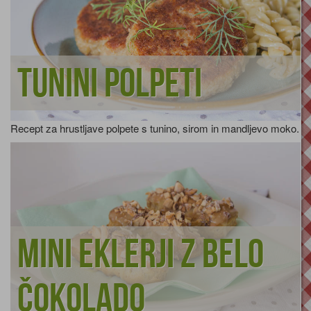
Tunini polpeti
Recept za hrustljave polpete s tunino, sirom in mandljevo moko.
Mini eklerji z belo
čokolado