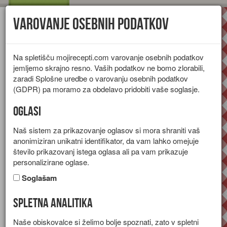
Varovanje osebnih podatkov
Toggl
navig
Na spletišču mojirecepti.com varovanje osebnih podatkov
jemljemo skrajno resno. Vaših podatkov ne bomo zlorabili,
zaradi Splošne uredbe o varovanju osebnih podatkov
(GDPR) pa moramo za obdelavo pridobiti vaše soglasje.
Oglasi
Naš sistem za prikazovanje oglasov si mora shraniti vaš
anonimiziran unikatni identifikator, da vam lahko omejuje
število prikazovanj istega oglasa ali pa vam prikazuje
personalizirane oglase.
Soglašam
Spletna analitika
Maščobna živila
Naše obiskovalce si želimo bolje spoznati, zato v spletni