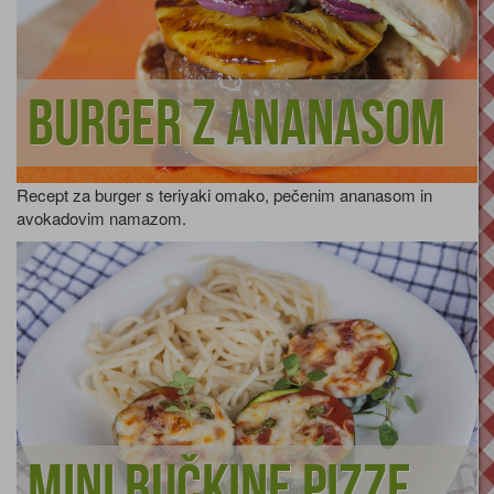
Burger z ananasom
Recept za burger s teriyaki omako, pečenim ananasom in
avokadovim namazom.
Mini bučkine pizze