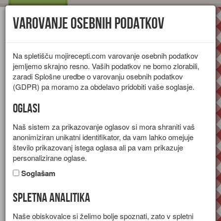
Varovanje osebnih podatkov
Toggl
navig
Na spletišču mojirecepti.com varovanje osebnih podatkov
jemljemo skrajno resno. Vaših podatkov ne bomo zlorabili,
zaradi Splošne uredbe o varovanju osebnih podatkov
(GDPR) pa moramo za obdelavo pridobiti vaše soglasje.
Oglasi
Naš sistem za prikazovanje oglasov si mora shraniti vaš
anonimiziran unikatni identifikator, da vam lahko omejuje
število prikazovanj istega oglasa ali pa vam prikazuje
personalizirane oglase.
Soglašam
Spletna analitika
Alkoholne in brezalkoholne
Naše obiskovalce si želimo bolje spoznati, zato v spletni