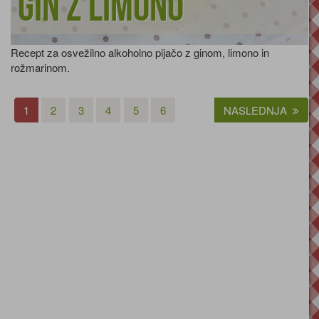
Gin z limono
Recept za osvežilno alkoholno pijačo z ginom, limono in
rožmarinom.
1
2
3
4
5
6
NASLEDNJA