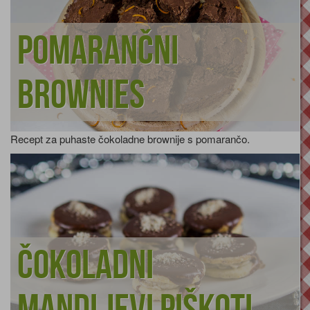
Pomarančni
brownies
Recept za puhaste čokoladne brownije s pomarančo.
Čokoladni