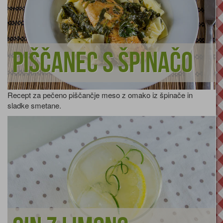
Piščanec s špinačo
Recept za pečeno piščančje meso z omako iz špinače in
sladke smetane.