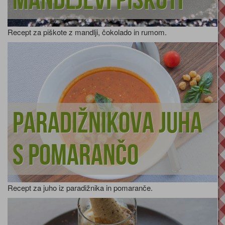
mandljevi piškoti
Recept za piškote z mandlji, čokolado in rumom.
Paradižnikova juha
s pomarančo
Recept za juho iz paradižnika in pomaranče.