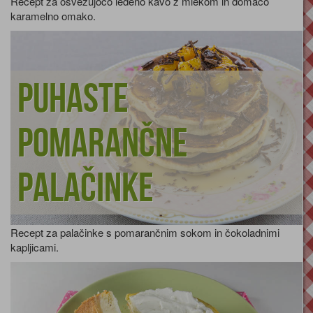
Recept za osvežujočo ledeno kavo z mlekom in domačo
karamelno omako.
Puhaste
pomarančne
palačinke
Recept za palačinke s pomarančnim sokom in čokoladnimi
kapljicami.