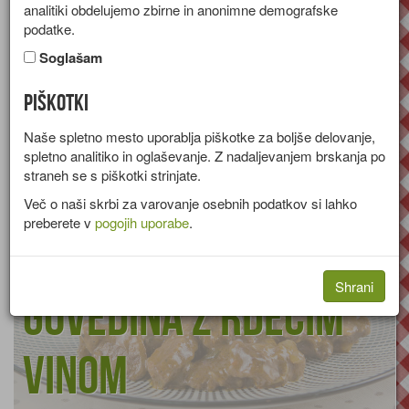
analitiki obdelujemo zbirne in anonimne demografske
pijače
podatke.
Soglašam
Sokovi
Sirupi
Brezalkoholne
Piškotki
Alkoholne
Žgane
Naše spletno mesto uporablja piškotke za boljše delovanje,
spletno analitiko in oglaševanje. Z nadaljevanjem brskanja po
straneh se s piškotki strinjate.
Več o naši skrbi za varovanje osebnih podatkov si lahko
preberete v
pogojih uporabe
.
Shrani
Govedina z rdečim
vinom