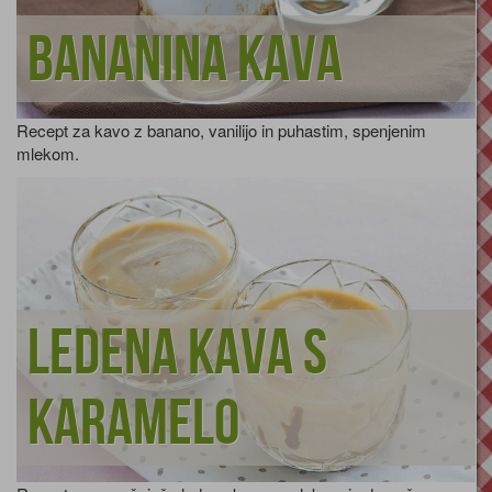
Bananina kava
Recept za kavo z banano, vanilijo in puhastim, spenjenim
mlekom.
Ledena kava s
karamelo