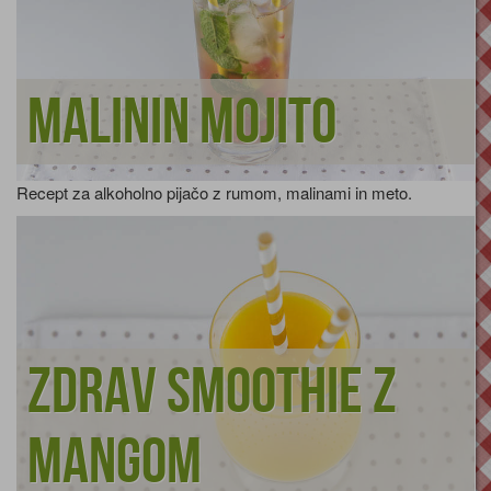
Malinin mojito
Recept za alkoholno pijačo z rumom, malinami in meto.
Zdrav smoothie z
mangom