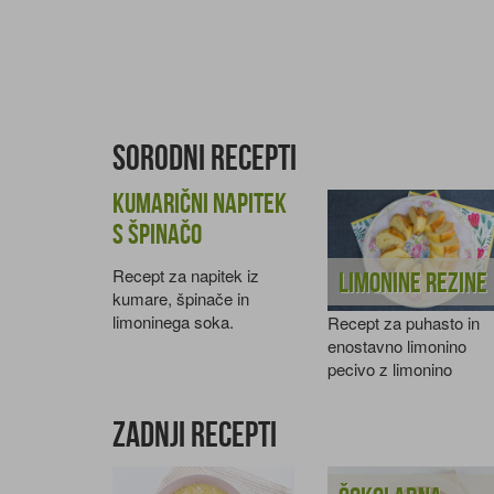
Sorodni recepti
Kumarični napitek
s špinačo
Recept za napitek iz
Limonine rezine
kumare, špinače in
limoninega soka.
Recept za puhasto in
enostavno limonino
pecivo z limonino
glazuro.
Zadnji recepti