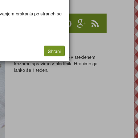
jevanjem brskanja po straneh se
Nasvet
Shrani
Kuhan sladkorni sirup lahko v steklenem
kozarcu spravimo v hladilnik. Hranimo ga
lahko še 1 teden.