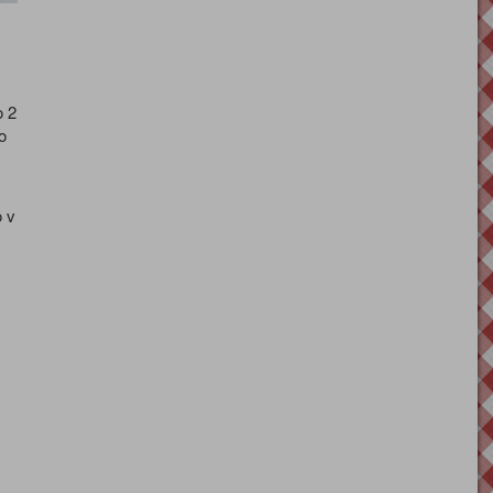
o 2
o
o v