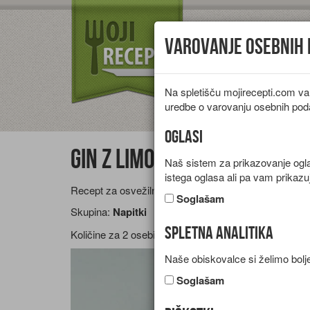
Varovanje osebnih
Na spletišču mojirecepti.com va
Vrste jedi
Pr
uredbe o varovanju osebnih pod
Oglasi
Gin z limono
Naš sistem za prikazovanje oglas
istega oglasa ali pa vam prikazu
Recept za osvežilno alkoholno pijačo z ginom, limon
Soglašam
Skupina:
Napitki
Spletna analitika
Količine za
2 osebi
Naše obiskovalce si želimo bolje
Soglašam