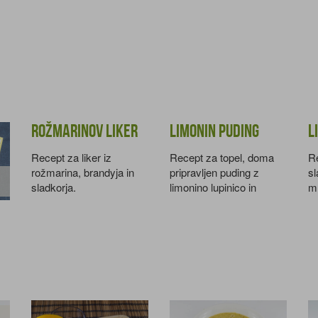
Rožmarinov liker
Limonin puding
L
Recept za liker iz
Recept za topel, doma
Re
rožmarina, brandyja in
pripravljen puding z
sl
sladkorja.
limonino lupinico in
ml
limoninim sokom.
s