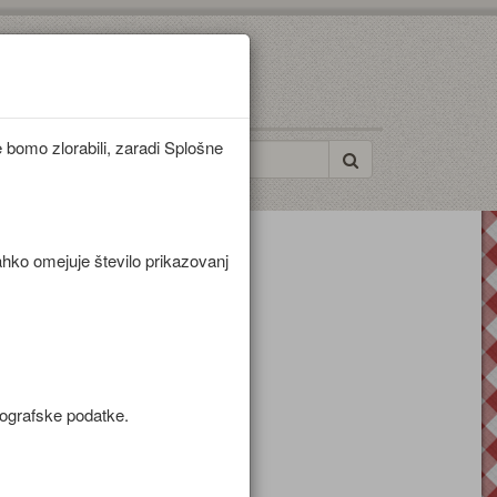
bomo zlorabili, zaradi Splošne
ahko omejuje število prikazovanj
mografske podatke.