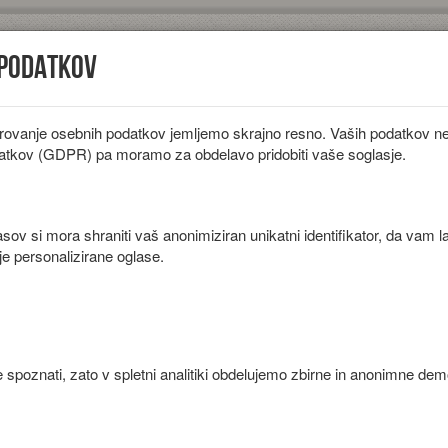
 podatkov
rovanje osebnih podatkov jemljemo skrajno resno. Vaših podatkov ne 
iložnosti
Diete
Sestavine
Članki
atkov (GDPR) pa moramo za obdelavo pridobiti vaše soglasje.
ov si mora shraniti vaš anonimiziran unikatni identifikator, da vam l
je personalizirane oglase.
o in rožmarinom.
 spoznati, zato v spletni analitiki obdelujemo zbirne in anonimne de