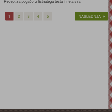
Recept za pogačo iz listnatega testa in feta sira.
1
2
3
4
5
NASLEDNJA