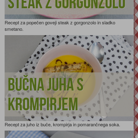
Steak z gorgonzolo
Recept za popečen goveji steak z gorgonzolo in sladko
smetano.
Bučna juha s
krompirjem
Recept za juho iz buče, krompirja in pomarančnega soka.