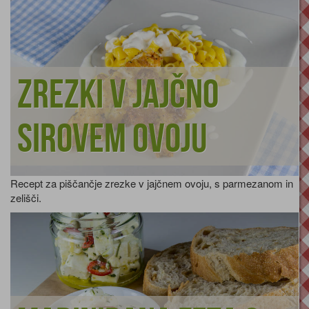
Zrezki v jajčno
sirovem ovoju
Recept za piščančje zrezke v jajčnem ovoju, s parmezanom in
zelišči.