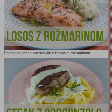
Losos z rožmarinom
Recept za pečen lososov file z limono in rožmarinom.