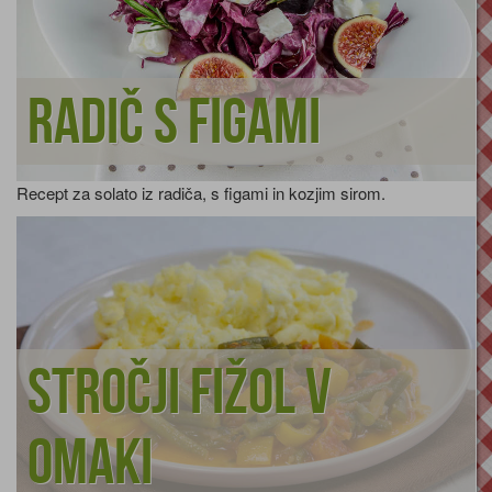
Radič s figami
Recept za solato iz radiča, s figami in kozjim sirom.
Stročji fižol v
omaki