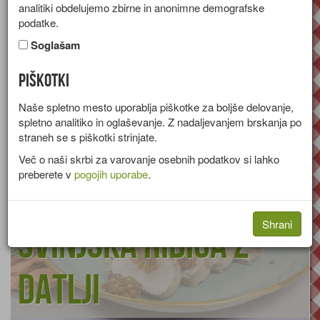
analitiki obdelujemo zbirne in anonimne demografske
Rožmarin izvira iz Sredozemlja.
podatke.
Začimbe
Rožmarin
Uporabljamo ga pri pripravi rib,
Soglašam
jagnjetine in perutnine. Dodamo ga tudi v juhe, solate, v napitke.
Uporabljamo lahko svežega, posušenega ali zamrznjenega.
Piškotki
Poživlja živčni sistem in krvni obtok, lajša prebavne težave in
vetrove. Ni primeren za nosečnice in ljudi s povišanim krvnim
Naše spletno mesto uporablja piškotke za boljše delovanje,
tlakom.
spletno analitiko in oglaševanje. Z nadaljevanjem brskanja po
straneh se s piškotki strinjate.
Več o naši skrbi za varovanje osebnih podatkov si lahko
preberete v
pogojih uporabe
.
Shrani
Svinjska ribica z
datlji