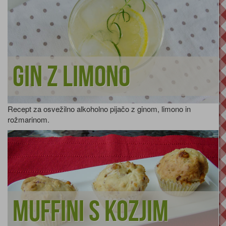
Gin z limono
Recept za osvežilno alkoholno pijačo z ginom, limono in
rožmarinom.
Muffini s kozjim