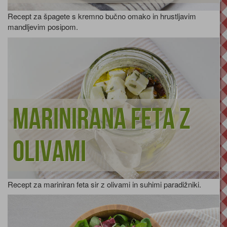
Recept za špagete s kremno bučno omako in hrustljavim
mandljevim posipom.
Marinirana feta z
olivami
Recept za mariniran feta sir z olivami in suhimi paradižniki.