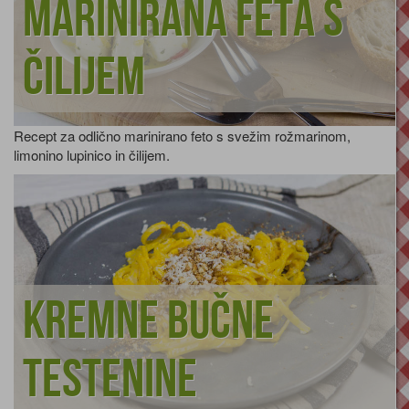
Marinirana feta s
čilijem
Recept za odlično marinirano feto s svežim rožmarinom,
limonino lupinico in čilijem.
Kremne bučne
testenine