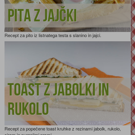
Pita z jajčki
Recept za pito iz listnatega testa s slanino in jajci.
Toast z jabolki in
rukolo
Recept za popečene toast kruhke z rezinami jabolk, rukolo,
sirom in puranjimi prsmi.