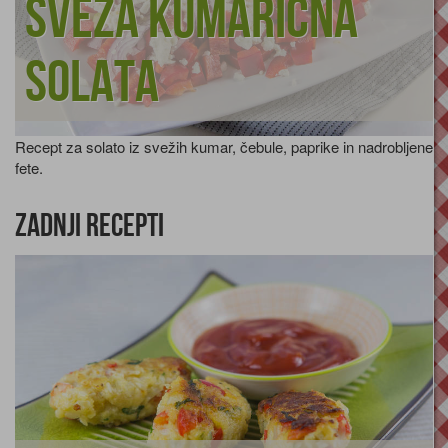
Sveža kumarična
solata
Recept za solato iz svežih kumar, čebule, paprike in nadrobljene
fete.
Zadnji recepti