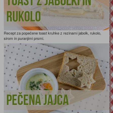
Toast z jabolki in
rukolo
Recept za popečene toast kruhke z rezinami jabolk, rukolo,
sirom in puranjimi prsmi.
Pečena jajca