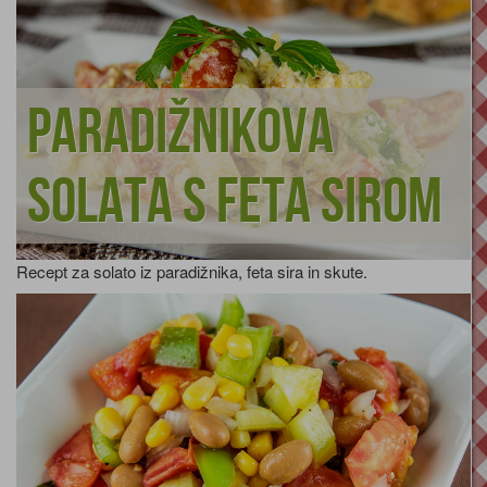
Paradižnikova
solata s feta sirom
Recept za solato iz paradižnika, feta sira in skute.