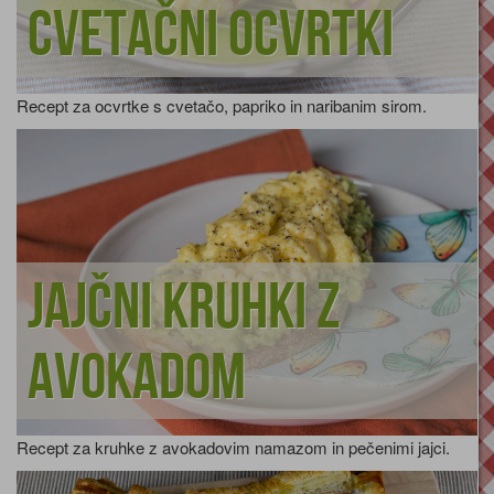
Cvetačni ocvrtki
Recept za ocvrtke s cvetačo, papriko in naribanim sirom.
Jajčni kruhki z
avokadom
Recept za kruhke z avokadovim namazom in pečenimi jajci.