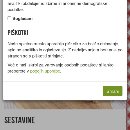
analitiki obdelujemo zbirne in anonimne demografske
Recept za popečene kruhke s feta sirom, paradižnikom in
podatke.
kumaro.
Soglašam
Skupina:
Tople predjedi
Piškotki
Naše spletno mesto uporablja piškotke za boljše delovanje,
spletno analitiko in oglaševanje. Z nadaljevanjem brskanja po
straneh se s piškotki strinjate.
Več o naši skrbi za varovanje osebnih podatkov si lahko
preberete v
pogojih uporabe
.
Shrani
Sestavine