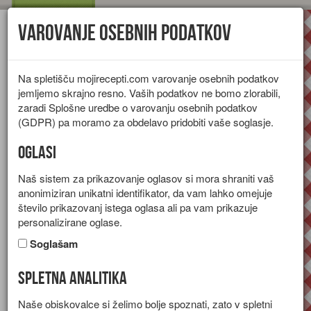
Varovanje osebnih podatkov
Toggl
navig
Na spletišču mojirecepti.com varovanje osebnih podatkov
jemljemo skrajno resno. Vaših podatkov ne bomo zlorabili,
zaradi Splošne uredbe o varovanju osebnih podatkov
(GDPR) pa moramo za obdelavo pridobiti vaše soglasje.
Oglasi
Naš sistem za prikazovanje oglasov si mora shraniti vaš
anonimiziran unikatni identifikator, da vam lahko omejuje
število prikazovanj istega oglasa ali pa vam prikazuje
personalizirane oglase.
Soglašam
Spletna analitika
Grški kruhki
Naše obiskovalce si želimo bolje spoznati, zato v spletni