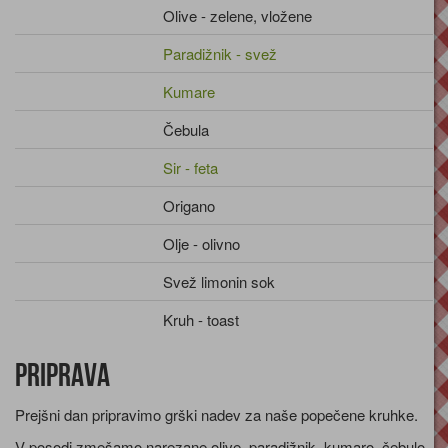
Olive - zelene, vložene
Paradižnik - svež
Kumare
Čebula
Sir - feta
Origano
Olje - olivno
Svež limonin sok
Kruh - toast
Priprava
Prejšni dan pripravimo grški nadev za naše popečene kruhke.
V posodi zmešamo narezane olive, paradižnik, kumaro, čebulo,