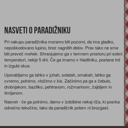
Nasveti o paradižniku
Pri nakupu paradižnika moramo biti pozorni, da ima gladko,
nepoškodovano lupino, brez nagnitih delov. Prav tako ne sme
biti preveč mehek. Shranjujemo ga v temnem prostoru pri sobni
temperaturi, nekje 5 dni. Če ga imamo v hladilniku, postane trd
in izgubi okus.
Uporabljamo ga lahko v juhah, solatah, omakah, lahko ga
cvremo, polnimo, vložimo v kis. Začinimo pa ga s čebulo,
drobnjakom, baziliko, pehtranom, rožmarinom, žajbljem in
timijanom.
Nasvet - če ga polnimo, damo v izdolbine nekaj riža, ki posrka
odvečno tekočino, tako da paradižnik potem ni brozgast.