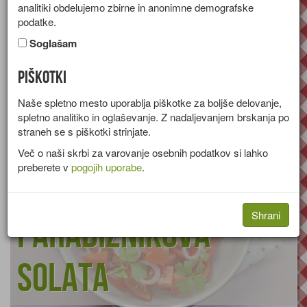
analitiki obdelujemo zbirne in anonimne demografske
Paradižnik vsebuje
podatke.
Zelenjava
Plod
Paradižnik - svež
veliko vode, ima
Soglašam
razkuževalne snovi. Če ga uživamo surovega, blaži vnetje jeter.
Večje količine zaužitega paradižnika slabijo vsrkavanje kalcija iz
črevesja.
Piškotki
Vsebuje kalcij, kalij, železo, magnezij, fosfor, folno kislino,
Naše spletno mesto uporablja piškotke za boljše delovanje,
betakaroten in vitamin C in E.
spletno analitiko in oglaševanje. Z nadaljevanjem brskanja po
straneh se s piškotki strinjate.
Več o naši skrbi za varovanje osebnih podatkov si lahko
preberete v
pogojih uporabe
.
Shrani
Paradižnikova
solata