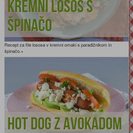
Kremni losos s
špinačo
Recept za file lososa v kremni omaki s paradižnikom in
špinačo.+
Hot dog z avokadom