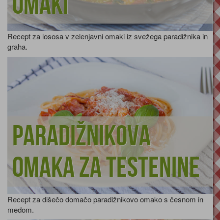
omaki
Recept za lososa v zelenjavni omaki iz svežega paradižnika in
graha.
Paradižnikova
omaka za testenine
Recept za dišečo domačo paradižnikovo omako s česnom in
medom.