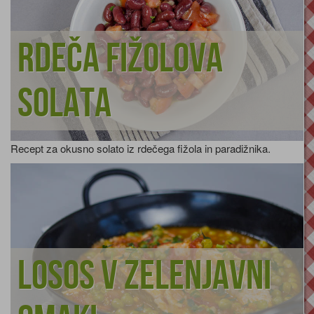
Rdeča fižolova
solata
Recept za okusno solato iz rdečega fižola in paradižnika.
Losos v zelenjavni