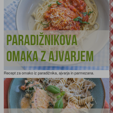
Paradižnikova
omaka z ajvarjem
Recept za omako iz paradižnika, ajvarja in parmezana.