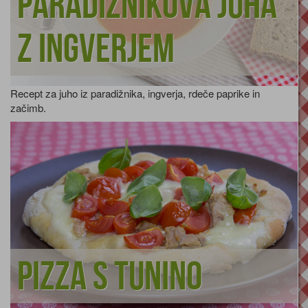
Paradižnikova juha
z ingverjem
Recept za juho iz paradižnika, ingverja, rdeče paprike in
začimb.
Pizza s tunino