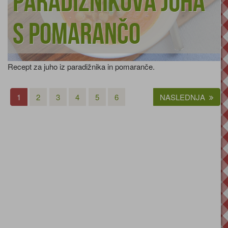
Paradižnikova juha
s pomarančo
Recept za juho iz paradižnika in pomaranče.
1
2
3
4
5
6
NASLEDNJA