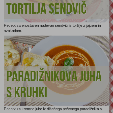
Tortilja sendvič
Recept za enostaven nadevan sendvič iz tortilje z jajcem in
avokadom.
Paradižnikova juha
s kruhki
Recept za kremno juho iz dišečega pečenega paradižnika s