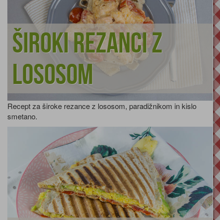
Široki rezanci z
lososom
Recept za široke rezance z lososom, paradižnikom in kislo
smetano.