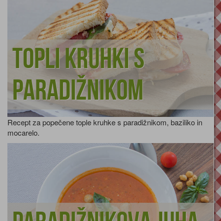
Topli kruhki s
paradižnikom
Recept za popečene tople kruhke s paradižnikom, baziliko in
mocarelo.