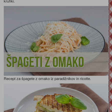
kruhki.
Špageti z omako
Recept za špagete z omako iz paradižnikov in ricotte.