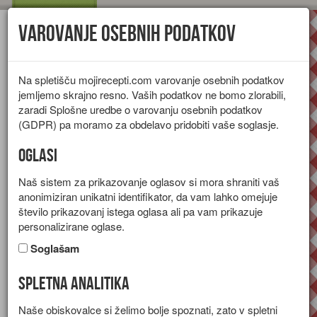
Varovanje osebnih podatkov
Toggl
navig
Na spletišču mojirecepti.com varovanje osebnih podatkov
jemljemo skrajno resno. Vaših podatkov ne bomo zlorabili,
zaradi Splošne uredbe o varovanju osebnih podatkov
(GDPR) pa moramo za obdelavo pridobiti vaše soglasje.
Oglasi
Naš sistem za prikazovanje oglasov si mora shraniti vaš
anonimiziran unikatni identifikator, da vam lahko omejuje
število prikazovanj istega oglasa ali pa vam prikazuje
personalizirane oglase.
Soglašam
Spletna analitika
Značilnosti paradižnika
Naše obiskovalce si želimo bolje spoznati, zato v spletni