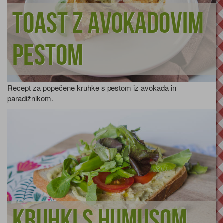
Toast z avokadovim
pestom
Recept za popečene kruhke s pestom iz avokada in
paradižnikom.
Kruhki s humusom