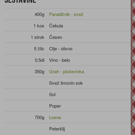
400g
Paradižnik - svež
1 kos
Čebula
1 strok
Česen
5 žlic
Olje - olivno
0,5dl
Vino - belo
350g
Grah - pločevinka
Svež limonin sok
Sol
Poper
700g
Losos
Peteršilj