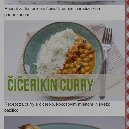
Recept za testenine s špinači, suhimi paradižniki in
parmezanom.
Čičerikin curry
Recept za curry s čičeriko, kokosovim mlekom in svežo
baziliko.