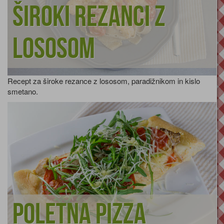
Široki rezanci z
lososom
Recept za široke rezance z lososom, paradižnikom in kislo
smetano.
Poletna pizza