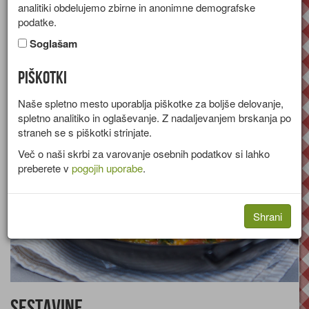
analitiki obdelujemo zbirne in anonimne demografske
Recept za lososa v zelenjavni omaki iz svežega paradižnika in
podatke.
graha.
Soglašam
Skupina:
Glavne jedi
Piškotki
Količine za
4 osebe
Naše spletno mesto uporablja piškotke za boljše delovanje,
spletno analitiko in oglaševanje. Z nadaljevanjem brskanja po
straneh se s piškotki strinjate.
Več o naši skrbi za varovanje osebnih podatkov si lahko
preberete v
pogojih uporabe
.
Shrani
Sestavine