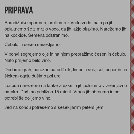
Priprava
Paradižnike operemo, prelijemo z vrelo vodo, nato pa jih
oplaknemo še z mrzlo vodo, da jih lažje olupimo. Narežemo jih
na kockice. Semena odstranimo.
Čebulo in česen sesekljamo.
V ponvi segrejemo olje in na njem prepražimo česen in čebulo.
Nato prilijemo belo vino.
Dodamo grah, narezan paradižnik, limonin sok, sol, poper in na
šibkem ognju dušimo pol ure.
Lososa narežemo na tanke zrezke in jih položimo v zelenjavno
omako. Dušimo približno 15 minut. Vmes jih obrnemo in po
potrebi še dolijemo vino.
Jed na koncu potresemo s sesekljanim peteršiljem.