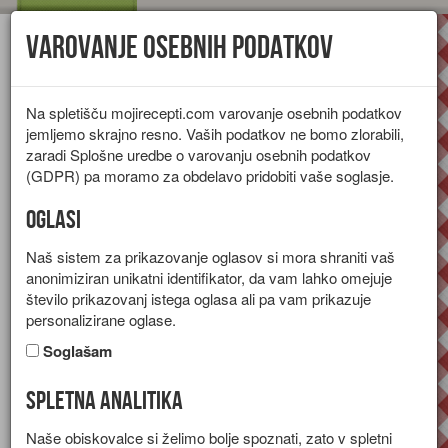
Varovanje osebnih podatkov
Toggl
navig
Na spletišču mojirecepti.com varovanje osebnih podatkov
jemljemo skrajno resno. Vaših podatkov ne bomo zlorabili,
zaradi Splošne uredbe o varovanju osebnih podatkov
(GDPR) pa moramo za obdelavo pridobiti vaše soglasje.
Oglasi
Naš sistem za prikazovanje oglasov si mora shraniti vaš
anonimiziran unikatni identifikator, da vam lahko omejuje
število prikazovanj istega oglasa ali pa vam prikazuje
personalizirane oglase.
Soglašam
Spletna analitika
Losos v zelenjavni omaki
Naše obiskovalce si želimo bolje spoznati, zato v spletni