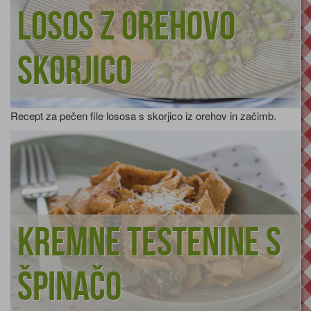
Losos z orehovo
skorjico
Recept za pečen file lososa s skorjico iz orehov in začimb.
Kremne testenine s
špinačo