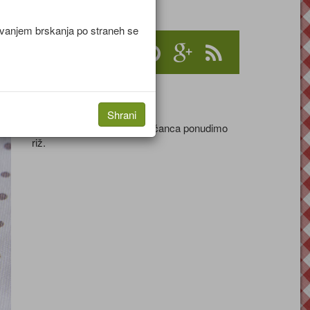
jevanjem brskanja po straneh se
Serviranje
Shrani
Poleg sladko pekočega piščanca ponudimo
riž.