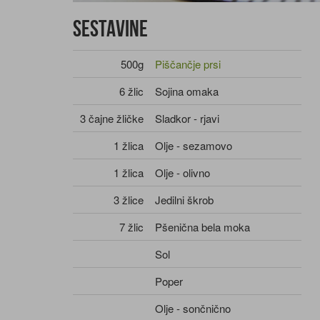
Sestavine
500g
Piščančje prsi
6 žlic
Sojina omaka
3 čajne žličke
Sladkor - rjavi
1 žlica
Olje - sezamovo
1 žlica
Olje - olivno
3 žlice
Jedilni škrob
7 žlic
Pšenična bela moka
Sol
Poper
Olje - sončnično