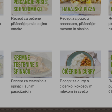
Piščančje prsi s
sojino omako
Havajska pizza
Recept za pečene
Recept za pizzo z
Re
o
piščančje prsi s sojino
ananasom, piščančjim
p
omako.
mesom in slanino.
ru
Kremne
testenine s
špinačo
Čičerikin curry
Recept za testenine s
Recept za curry s
Re
špinači, suhimi
čičeriko, kokosovim
pu
paradižniki in
mlekom in svežo
či
parmezanom.
baziliko.