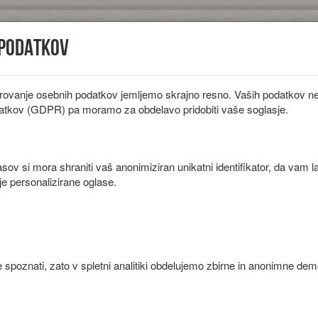
 podatkov
rovanje osebnih podatkov jemljemo skrajno resno. Vaših podatkov ne 
iložnosti
Diete
Sestavine
Članki
atkov (GDPR) pa moramo za obdelavo pridobiti vaše soglasje.
ov si mora shraniti vaš anonimiziran unikatni identifikator, da vam l
je personalizirane oglase.
ijem.
 spoznati, zato v spletni analitiki obdelujemo zbirne in anonimne de