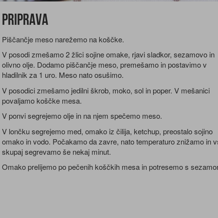
Priprava
Piščančje meso narežemo na koščke.
V posodi zmešamo 2 žlici sojine omake, rjavi sladkor, sezamovo in
olivno olje. Dodamo piščančje meso, premešamo in postavimo v
hladilnik za 1 uro. Meso nato osušimo.
V posodici zmešamo jedilni škrob, moko, sol in poper. V mešanici
povaljamo koščke mesa.
V ponvi segrejemo olje in na njem spečemo meso.
V lončku segrejemo med, omako iz čilija, ketchup, preostalo sojino
omako in vodo. Počakamo da zavre, nato temperaturo znižamo in v
skupaj segrevamo še nekaj minut.
Omako prelijemo po pečenih koščkih mesa in potresemo s sezamo