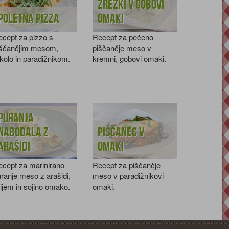
Zrezki v gobovi
Poletna pizza
omaki
cept za pizzo s
Recept za pečeno
iščančjim mesom,
piščančje meso v
kolo in paradižnikom.
kremni, gobovi omaki.
Puranja
nabodala z
Piščanec v
arašidi
omaki
cept za marinirano
Recept za piščančje
ranje meso z arašidi,
meso v paradižnikovi
lijem in sojino omako.
omaki.