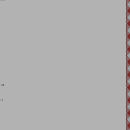
se
m.