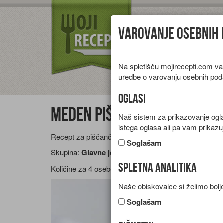
Varovanje osebnih
Na spletišču mojirecepti.com va
Vrste jedi
Pr
uredbe o varovanju osebnih pod
Oglasi
Meden piščanček
Naš sistem za prikazovanje oglas
istega oglasa ali pa vam prikazu
Recept za piščančje meso s sezamom, medom in čil
Soglašam
Skupina:
Glavne jedi
Spletna analitika
Količine za
4 osebe
Naše obiskovalce si želimo bolje
Soglašam