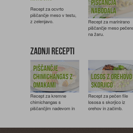
piščančja
Recept za ocvrto
nabodala
piščančje meso v testu,
z zelenjavo.
Recept za marinirano
piščančje meso pečen
na žaru.
Zadnji recepti
Piščančje
chimichangas z
Losos z orehovo
omakami
skorjico
Recept za kremne
Recept za pečen file
chimichangas s
lososa s skorjico iz
piščančjim nadevom in
orehov in začimb.
tremi omakami.