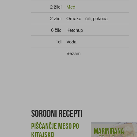
2 žlici
Med
2 žlici
Omaka - čili, pekoča
6 žlic
Ketchup
1dl
Voda
Sezam
Sorodni recepti
Piščančje meso po
Marinirana
kitajsko