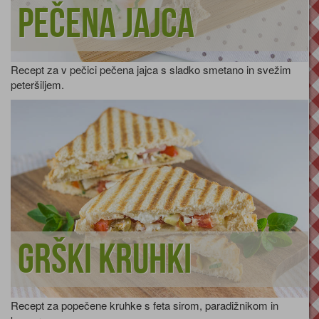
Pečena jajca
Recept za v pečici pečena jajca s sladko smetano in svežim
peteršiljem.
Grški kruhki
Recept za popečene kruhke s feta sirom, paradižnikom in