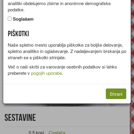
analitiki obdelujemo zbirne in anonimne demografske
Recept za ocvrtke s cvetačo, papriko in naribanim sirom.
podatke.
Skupina:
Tople predjedi
Soglašam
Piškotki
Naše spletno mesto uporablja piškotke za boljše delovanje,
spletno analitiko in oglaševanje. Z nadaljevanjem brskanja po
straneh se s piškotki strinjate.
Več o naši skrbi za varovanje osebnih podatkov si lahko
preberete v
pogojih uporabe
.
Shrani
Sestavine
0,5 kosi
Cvetača