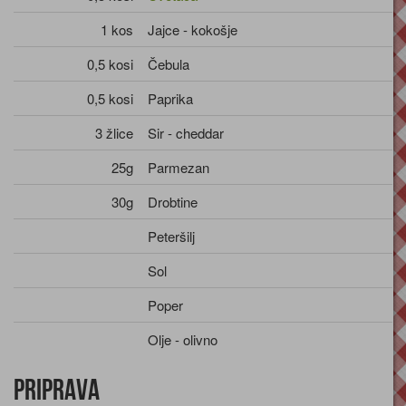
1 kos
Jajce - kokošje
0,5 kosi
Čebula
0,5 kosi
Paprika
3 žlice
Sir - cheddar
25g
Parmezan
30g
Drobtine
Peteršilj
Sol
Poper
Olje - olivno
Priprava