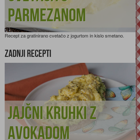
parmezanom
Recept za gratinirano cvetačo z jogurtom in kislo smetano.
Zadnji recepti
Jajčni kruhki z
avokadom