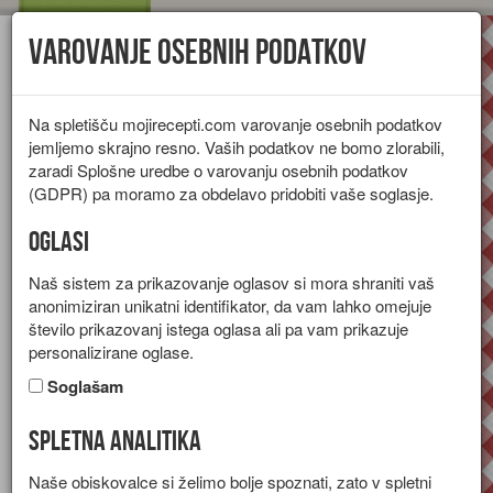
Varovanje osebnih podatkov
Toggl
navig
Na spletišču mojirecepti.com varovanje osebnih podatkov
jemljemo skrajno resno. Vaših podatkov ne bomo zlorabili,
zaradi Splošne uredbe o varovanju osebnih podatkov
(GDPR) pa moramo za obdelavo pridobiti vaše soglasje.
Oglasi
Naš sistem za prikazovanje oglasov si mora shraniti vaš
anonimiziran unikatni identifikator, da vam lahko omejuje
število prikazovanj istega oglasa ali pa vam prikazuje
personalizirane oglase.
Soglašam
Spletna analitika
Cvetačni ocvrtki
Naše obiskovalce si želimo bolje spoznati, zato v spletni