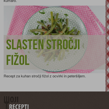
kumaro.
Slasten stročji
fižol
Recept za kuhan stročji fižol z ocvirki in peteršiljem.