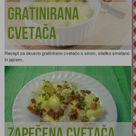
Gratinirana
cvetača
Recept za okusno gratinirano cvetačo s sirom, sladko smetano
in jajcem.
Zapečena cvetača