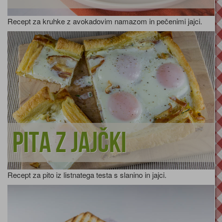
Recept za kruhke z avokadovim namazom in pečenimi jajci.
Pita z jajčki
Recept za pito iz listnatega testa s slanino in jajci.