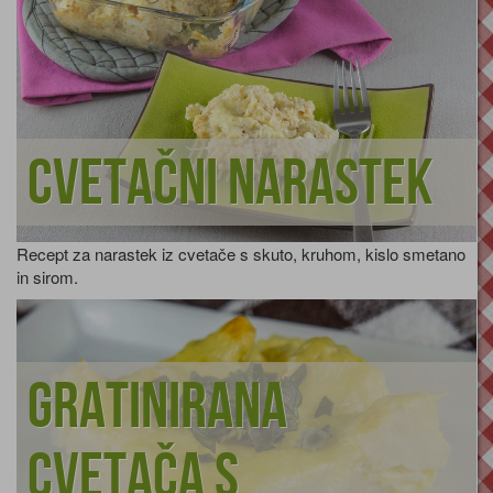
Cvetačni narastek
Recept za narastek iz cvetače s skuto, kruhom, kislo smetano
in sirom.
Gratinirana
cvetača s