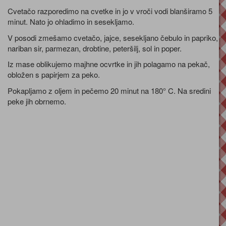
Cvetačo razporedimo na cvetke in jo v vroči vodi blanširamo 5
minut. Nato jo ohladimo in sesekljamo.
V posodi zmešamo cvetačo, jajce, sesekljano čebulo in papriko,
nariban sir, parmezan, drobtine, peteršilj, sol in poper.
Iz mase oblikujemo majhne ocvrtke in jih polagamo na pekač,
obložen s papirjem za peko.
Pokapljamo z oljem in pečemo 20 minut na 180° C. Na sredini
peke jih obrnemo.