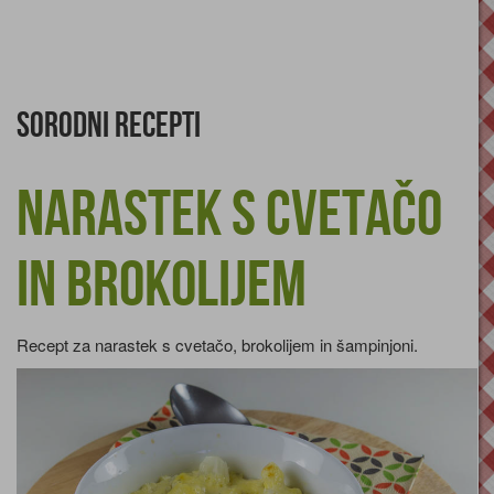
Sorodni recepti
Narastek s cvetačo
in brokolijem
Recept za narastek s cvetačo, brokolijem in šampinjoni.