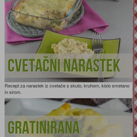
Cvetačni narastek
Recept za narastek iz cvetače s skuto, kruhom, kislo smetano
in sirom.
Gratinirana