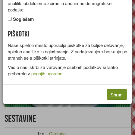
analitiki obdelujemo zbirne in anonimne demografske
Recept za cvetačo s slanino, zapečeno v pečici.
podatke.
Skupina:
Tople predjedi
Soglašam
Piškotki
Naše spletno mesto uporablja piškotke za boljše delovanje,
spletno analitiko in oglaševanje. Z nadaljevanjem brskanja po
straneh se s piškotki strinjate.
Več o naši skrbi za varovanje osebnih podatkov si lahko
preberete v
pogojih uporabe
.
Shrani
Sestavine
1kg
Cvetača