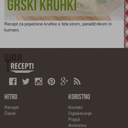
Grški kruhki
Recept za popečene kruhke s feta sirom, paradižnikom in
kumaro.
Hitro
Koristno
Recepti
Kontakt
Članki
Oglaševanje
Pogoji
Avtorstvo