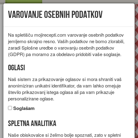
Varovanje osebnih podatkov
Toggl
navig
Na spletišču mojirecepti.com varovanje osebnih podatkov
jemljemo skrajno resno. Vaših podatkov ne bomo zlorabili,
zaradi Splošne uredbe o varovanju osebnih podatkov
(GDPR) pa moramo za obdelavo pridobiti vaše soglasje.
Oglasi
Naš sistem za prikazovanje oglasov si mora shraniti vaš
anonimiziran unikatni identifikator, da vam lahko omejuje
število prikazovanj istega oglasa ali pa vam prikazuje
personalizirane oglase.
Soglašam
Spletna analitika
Zapečena cvetača
Naše obiskovalce si želimo bolje spoznati, zato v spletni