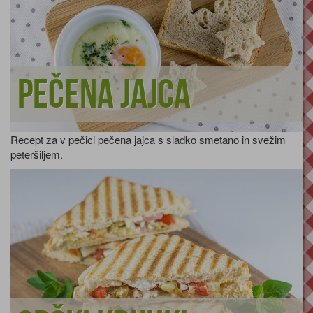
Pečena jajca
Recept za v pečici pečena jajca s sladko smetano in svežim
peteršiljem.