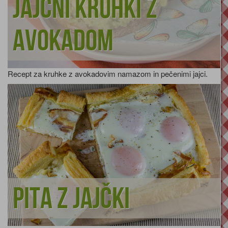
Jajčni kruhki z
avokadom
Recept za kruhke z avokadovim namazom in pečenimi jajci.
Pita z jajčki