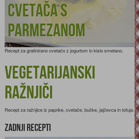
cvetača s
parmezanom
Recept za gratinirano cvetačo z jogurtom in kislo smetano.
Vegetarijanski
ražnjiči
Recept za ražnjice iz paprike, cvetače, bučke, jajčevca in tofuja.
Zadnji recepti