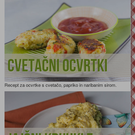
Cvetačni ocvrtki
Recept za ocvrtke s cvetačo, papriko in naribanim sirom.