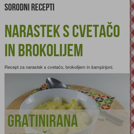
Sorodni recepti
Narastek s cvetačo
in brokolijem
Recept za narastek s cvetačo, brokolijem in šampinjoni.
Gratinirana