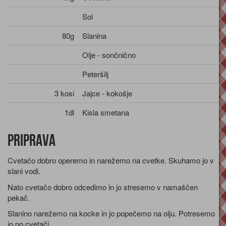
Sol
80g
Slanina
Olje - sončnično
Peteršilj
3 kosi
Jajce - kokošje
1dl
Kisla smetana
Priprava
Cvetačo dobro operemo in narežemo na cvetke. Skuhamo jo v
slani vodi.
Nato cvetačo dobro odcedimo in jo stresemo v namaščen
pekač.
Slanino narežemo na kocke in jo popečemo na olju. Potresemo
jo po cvetači.