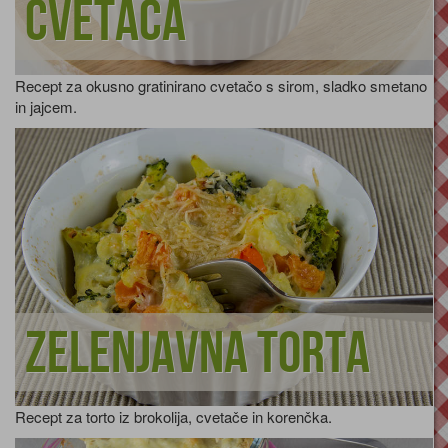
cvetača
Recept za okusno gratinirano cvetačo s sirom, sladko smetano
in jajcem.
Zelenjavna torta
Recept za torto iz brokolija, cvetače in korenčka.