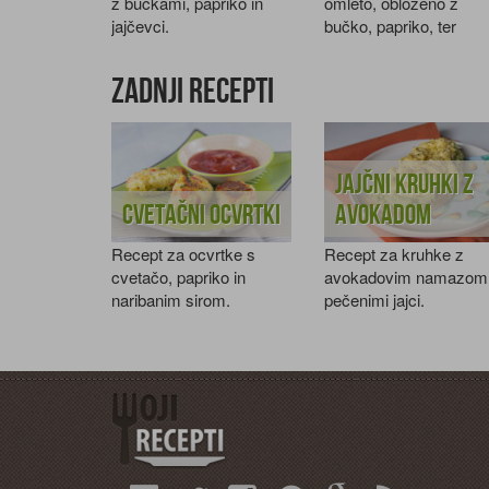
z bučkami, papriko in
omleto, obloženo z
jajčevci.
bučko, papriko, ter
svežimi začimbami.
Zadnji recepti
Jajčni kruhki z
Cvetačni ocvrtki
avokadom
Recept za ocvrtke s
Recept za kruhke z
cvetačo, papriko in
avokadovim namazom 
naribanim sirom.
pečenimi jajci.