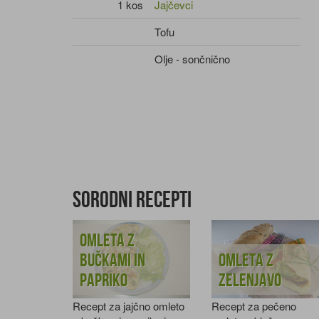
1 kos
Jajčevci
Tofu
Olje - sončnično
Sorodni recepti
Omleta z
bučkami in
Omleta z
papriko
zelenjavo
Recept za jajčno omleto
Recept za pečeno