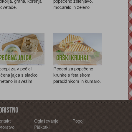
okolija, graha, korenja
popečeno zelenjavo,
 cvetače.
mocarelo in zeleno
solato.
Pečena jajca
Grški kruhki
cept za v pečici
Recept za popečene
čena jajca s sladko
kruhke s feta sirom,
metano in svežim
paradižnikom in kumaro.
teršiljem.
oristno
ontakt
Oglaševanje
Pogoji
torstvo
Piškotki