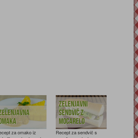
Zelenjavni
Zelenjavna
sendvič z
omaka
mocarelo
ecept za omako iz
Recept za sendvič s