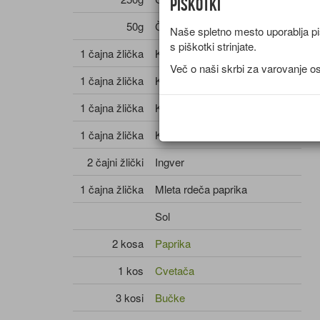
Piškotki
50g
Črna moka
Naše spletno mesto uporablja piš
s piškotki strinjate.
1 čajna žlička
Kurkuma
Več o naši skrbi za varovanje o
1 čajna žlička
Koriander
1 čajna žlička
Koromač
1 čajna žlička
Kumina
2 čajni žlički
Ingver
1 čajna žlička
Mleta rdeča paprika
Sol
2 kosa
Paprika
1 kos
Cvetača
3 kosi
Bučke