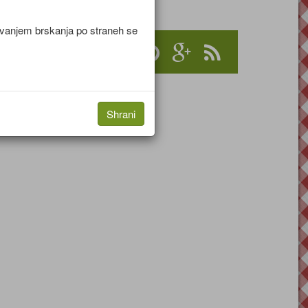
jevanjem brskanja po straneh se
o,
Shrani