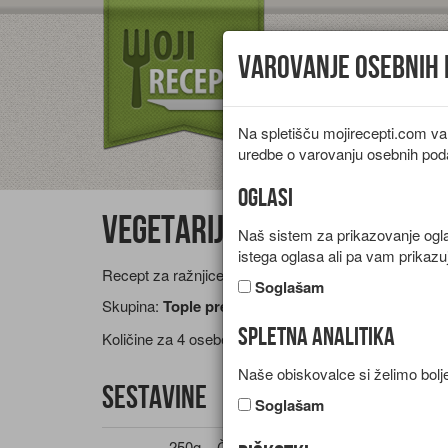
Varovanje osebnih
Na spletišču mojirecepti.com va
Vrste jedi
Pr
uredbe o varovanju osebnih pod
Oglasi
Vegetarijanski ražnjiči
Naš sistem za prikazovanje oglas
istega oglasa ali pa vam prikazu
Recept za ražnjice iz paprike, cvetače, bučke, jajčevc
Soglašam
Skupina:
Tople predjedi
Spletna analitika
Količine za
4 osebe
Naše obiskovalce si želimo bolje
Sestavine
Soglašam
250g
Čičerikina moka