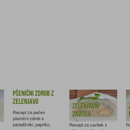
Pšenični zdrob z
zelenjavo
Zelenjavni
Recept za pečen
zavitek
pšenični zdrob s
paradižniki, papriko,
Recept za zavitek z
R