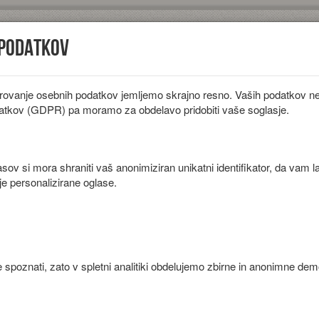
 podatkov
rovanje osebnih podatkov jemljemo skrajno resno. Vaših podatkov ne 
iložnosti
Diete
Sestavine
Članki
atkov (GDPR) pa moramo za obdelavo pridobiti vaše soglasje.
ov si mora shraniti vaš anonimiziran unikatni identifikator, da vam l
je personalizirane oglase.
a in tofuja.
 spoznati, zato v spletni analitiki obdelujemo zbirne in anonimne de
Priprava
V posodi zmešamo čičerikino moko, črno moko, kurkumo, koriander