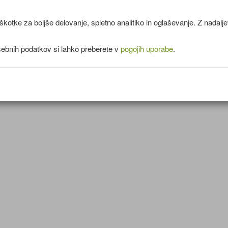
koromač, kumino, nariban ingver, mleto rdečo papriko in sol.
Prilijemo vodo, tako da dobimo ravno gosto testo.
kotke za boljše delovanje, spletno analitiko in oglaševanje. Z nadal
Na palčke za ražnjiče poljubno nabadamo narezano papriko, cvetač
bučke, jajčevec in tofu.
sebnih podatkov si lahko preberete v
pogojih uporabe
.
Ražnjiče pomočimo v pripravljeno testo in ocvremo v olju.