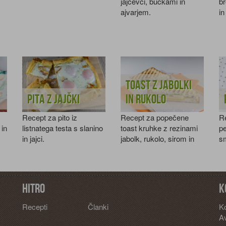
bučkami in jajčevci.
jajčevci, bučkami in
br
ajvarjem.
in
Toast z jabolki
Pita z jajčki
in rukolo
Recept za pito iz
Recept za popečene
Re
in
listnatega testa s slanino
toast kruhke z rezinami
pe
in jajci.
jabolk, rukolo, sirom in
s
puranjimi prsmi.
pe
Hitro
K
Recepti
Članki
K
Av