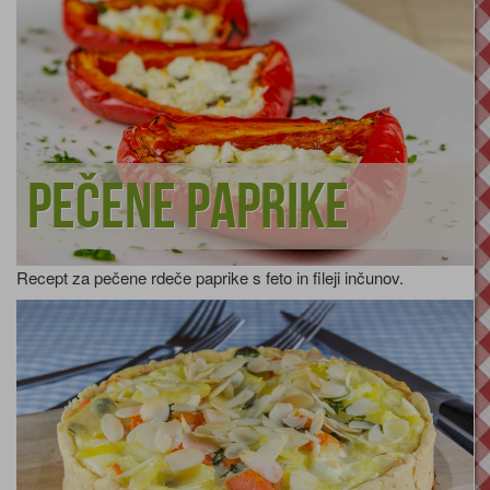
Pečene paprike
Recept za pečene rdeče paprike s feto in fileji inčunov.