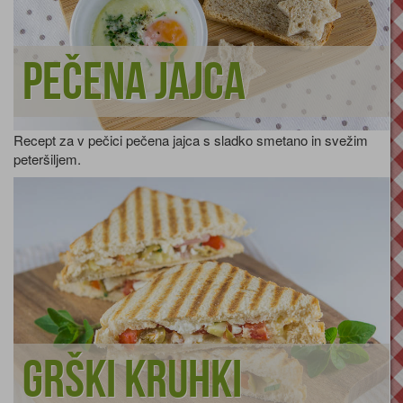
Pečena jajca
Recept za v pečici pečena jajca s sladko smetano in svežim
peteršiljem.
Grški kruhki