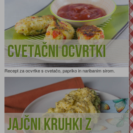
Cvetačni ocvrtki
Recept za ocvrtke s cvetačo, papriko in naribanim sirom.
Jajčni kruhki z