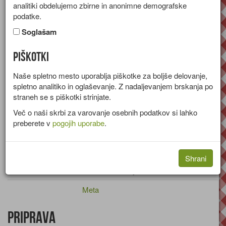
analitiki obdelujemo zbirne in anonimne demografske
Recept za osvežilen sladoled iz kokosovega mleka, medu,
podatke.
limone in sveže mete.
Soglašam
Skupina:
Sladice
Piškotki
Sestavine
Naše spletno mesto uporablja piškotke za boljše delovanje,
spletno analitiko in oglaševanje. Z nadaljevanjem brskanja po
400ml
Kokosovo mleko
straneh se s piškotki strinjate.
Več o naši skrbi za varovanje osebnih podatkov si lahko
Svež limonin sok
preberete v
pogojih uporabe
.
Limonina lupina
3 žlice
Med
Shrani
Ekstrakt - vanilijev
Meta
Priprava