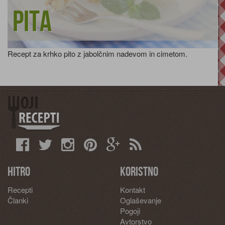
pita
Recept za krhko pito z jabolčnim nadevom in cimetom.
Hitro
Koristno
Recepti
Kontakt
Članki
Oglaševanje
Pogoji
Avtorstvo