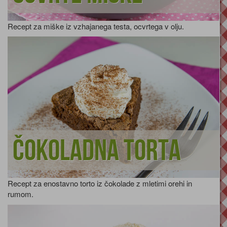
Recept za miške iz vzhajanega testa, ocvrtega v olju.
Čokoladna torta
Recept za enostavno torto iz čokolade z mletimi orehi in
rumom.