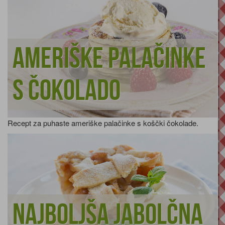
Ameriške palačinke
s čokolado
Recept za puhaste ameriške palačinke s koščki čokolade.
Najboljša jabolčna