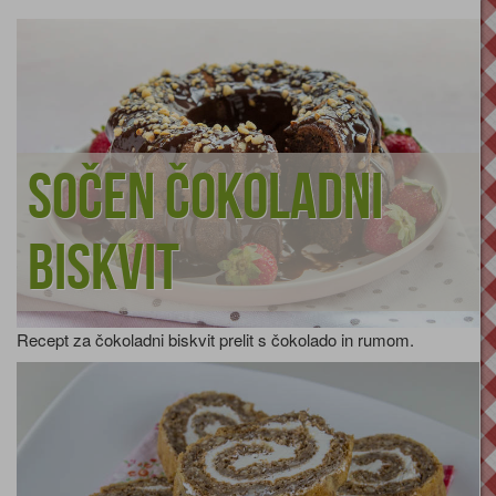
Sočen čokoladni
biskvit
Recept za čokoladni biskvit prelit s čokolado in rumom.