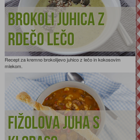
Brokoli juhica z
rdečo lečo
Recept za kremno brokolijevo juhico z lečo in kokosovim
mlekom.
Fižolova juha s