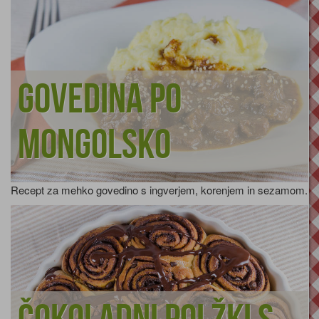
Govedina po
mongolsko
Recept za mehko govedino s ingverjem, korenjem in sezamom.