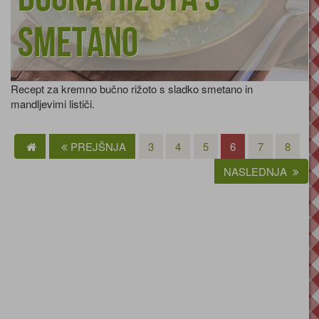
smetano
Recept za kremno bučno rižoto s sladko smetano in
mandljevimi lističi.
PREJŠNJA
3
4
5
6
7
8
NASLEDNJA