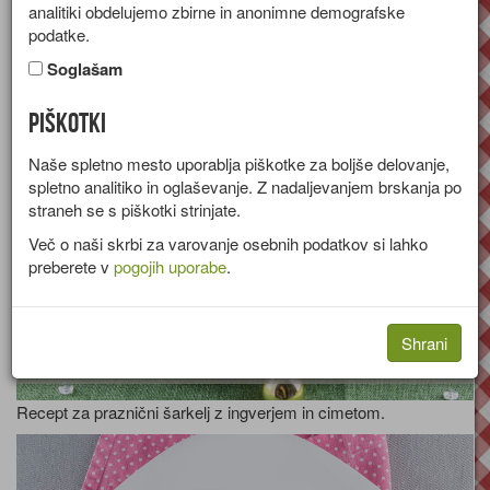
analitiki obdelujemo zbirne in anonimne demografske
živila
podatke.
Soglašam
[stran 6 od 98]
Piškotki
Naše spletno mesto uporablja piškotke za boljše delovanje,
spletno analitiko in oglaševanje. Z nadaljevanjem brskanja po
straneh se s piškotki strinjate.
Več o naši skrbi za varovanje osebnih podatkov si lahko
Dišeč praznični
preberete v
pogojih uporabe
.
šarkelj
Shrani
Recept za praznični šarkelj z ingverjem in cimetom.