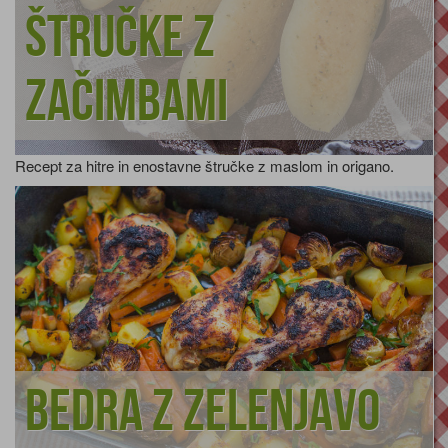
Štručke z
začimbami
Recept za hitre in enostavne štručke z maslom in origano.
Bedra z zelenjavo