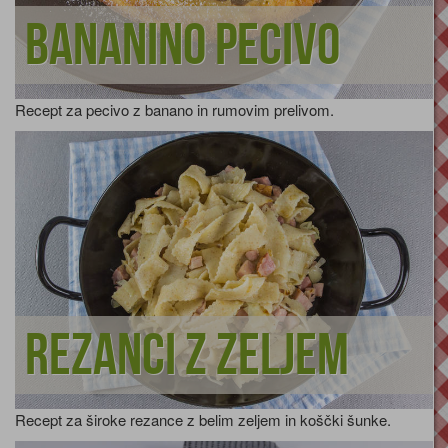
Bananino pecivo
Recept za pecivo z banano in rumovim prelivom.
Rezanci z zeljem
Recept za široke rezance z belim zeljem in koščki šunke.