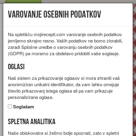
Varovanje osebnih podatkov
Toggl
navig
Na spletišču mojirecepti.com varovanje osebnih podatkov
jemljemo skrajno resno. Vaših podatkov ne bomo zlorabili,
zaradi Splošne uredbe o varovanju osebnih podatkov
(GDPR) pa moramo za obdelavo pridobiti vaše soglasje.
Oglasi
Naš sistem za prikazovanje oglasov si mora shraniti vaš
anonimiziran unikatni identifikator, da vam lahko omejuje
število prikazovanj istega oglasa ali pa vam prikazuje
personalizirane oglase.
Soglašam
Spletna analitika
Jedi, ki vsebujejo maščobna
Naše obiskovalce si želimo bolje spoznati, zato v spletni