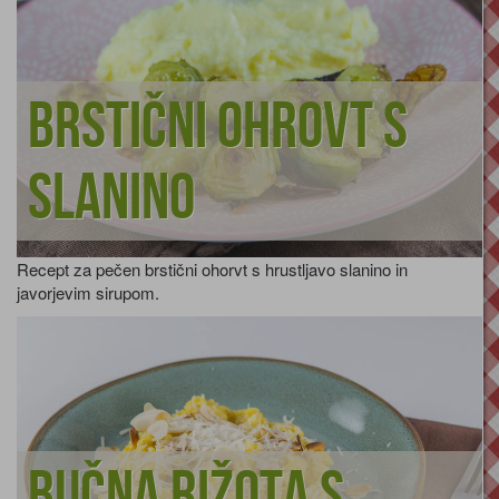
Brstični ohrovt s
slanino
Recept za pečen brstični ohorvt s hrustljavo slanino in
javorjevim sirupom.
Bučna rižota s