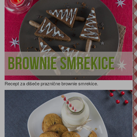
Brownie smrekice
Recept za dišeče praznične brownie smrekice.