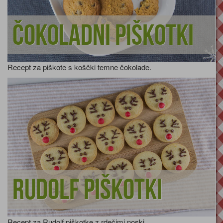
Čokoladni piškotki
Recept za piškote s koščki temne čokolade.
Rudolf piškotki
Recept za Rudolf piškotke z rdečimi noski.