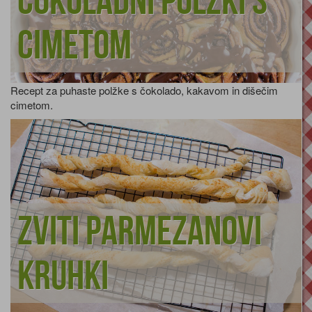
Čokoladni polžki s
cimetom
Recept za puhaste polžke s čokolado, kakavom in dišečim
cimetom.
Zviti parmezanovi
kruhki