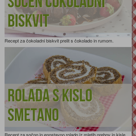
Sočen čokoladni
biskvit
Recept za čokoladni biskvit prelit s čokolado in rumom.
Rolada s kislo
smetano
Recept za sočno in enostavno rolado iz mletih orehov in kisle