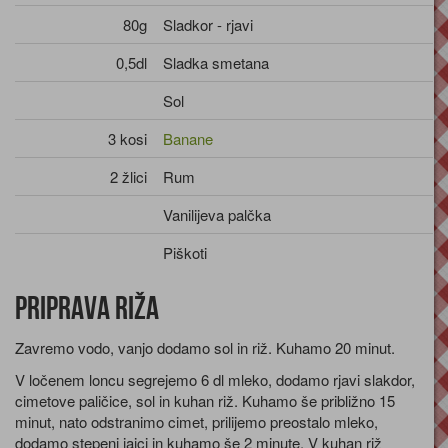
80g
Sladkor - rjavi
0,5dl
Sladka smetana
Sol
3 kosi
Banane
2 žlici
Rum
Vanilijeva palčka
Piškoti
Priprava riža
Zavremo vodo, vanjo dodamo sol in riž. Kuhamo 20 minut.
V ločenem loncu segrejemo 6 dl mleko, dodamo rjavi slakdor,
cimetove paličice, sol in kuhan riž. Kuhamo še približno 15
minut, nato odstranimo cimet, prilijemo preostalo mleko,
dodamo stepeni jajci in kuhamo še 2 minute. V kuhan riž