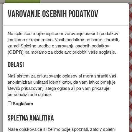
Varovanje osebnih podatkov
Toggl
navig
Na spletišču mojirecepti.com varovanje osebnih podatkov
jemljemo skrajno resno. Vaših podatkov ne bomo zlorabili,
zaradi Splošne uredbe o varovanju osebnih podatkov
(GDPR) pa moramo za obdelavo pridobiti vaše soglasje.
Oglasi
Naš sistem za prikazovanje oglasov si mora shraniti vaš
anonimiziran unikatni identifikator, da vam lahko omejuje
število prikazovanj istega oglasa ali pa vam prikazuje
personalizirane oglase.
Soglašam
Spletna analitika
Mlečni riž z bananami
Naše obiskovalce si želimo bolje spoznati, zato v spletni