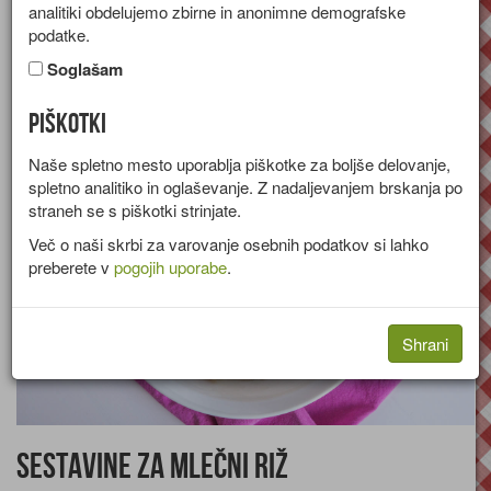
analitiki obdelujemo zbirne in anonimne demografske
Recept za kremni mlečni riž s karameliziranimi bananami.
podatke.
Skupina:
Sladice
Soglašam
Količine za
8 oseb
Piškotki
Naše spletno mesto uporablja piškotke za boljše delovanje,
spletno analitiko in oglaševanje. Z nadaljevanjem brskanja po
straneh se s piškotki strinjate.
Več o naši skrbi za varovanje osebnih podatkov si lahko
preberete v
pogojih uporabe
.
Shrani
Sestavine za mlečni riž