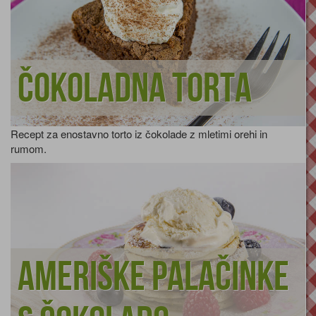
Čokoladna torta
Recept za enostavno torto iz čokolade z mletimi orehi in
rumom.
Ameriške palačinke