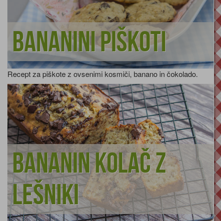
Bananini piškoti
Recept za piškote z ovsenimi kosmiči, banano in čokolado.
Bananin kolač z
lešniki