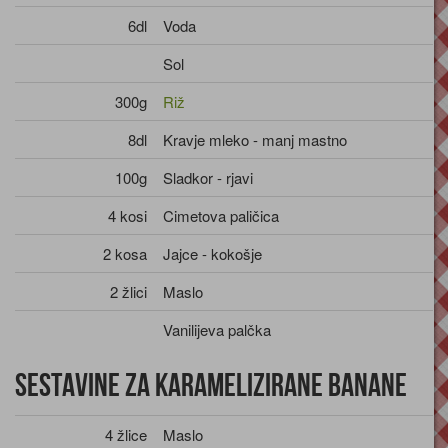
6dl
Voda
Sol
300g
Riž
8dl
Kravje mleko - manj mastno
100g
Sladkor - rjavi
4 kosi
Cimetova paličica
2 kosa
Jajce - kokošje
2 žlici
Maslo
Vanilijeva palčka
Sestavine za karamelizirane banane
4 žlice
Maslo