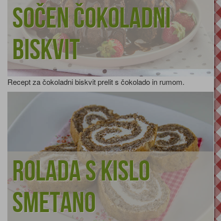
Sočen čokoladni
biskvit
Recept za čokoladni biskvit prelit s čokolado in rumom.
Rolada s kislo
smetano