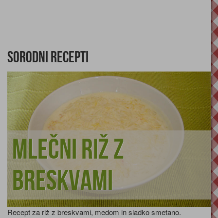
Sorodni recepti
Mlečni riž z
breskvami
Recept za riž z breskvami, medom in sladko smetano.