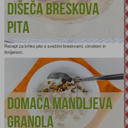
Dišeča breskova
pita
Recept za krhko pito s svežimi breskvami, cimetom in
timijanom.
Domača mandljeva
granola