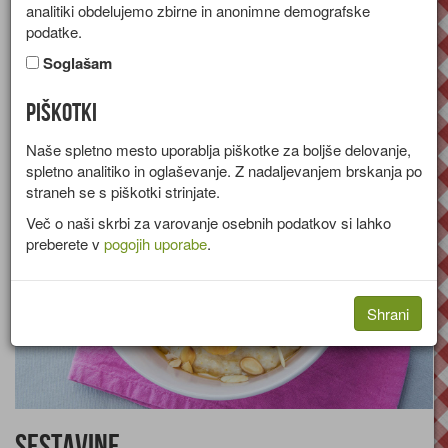
analitiki obdelujemo zbirne in anonimne demografske
Recept za mlečno ovseno kašo s svežimi breskvami in
podatke.
mandljevimi lističi.
Soglašam
Skupina:
Sladice
Piškotki
Količine za
2 osebi
Naše spletno mesto uporablja piškotke za boljše delovanje,
spletno analitiko in oglaševanje. Z nadaljevanjem brskanja po
straneh se s piškotki strinjate.
Več o naši skrbi za varovanje osebnih podatkov si lahko
preberete v
pogojih uporabe
.
Shrani
Sestavine