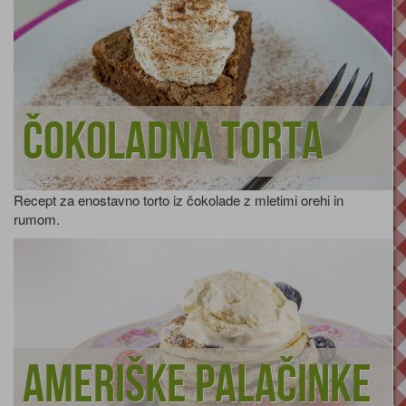
Čokoladna torta
Recept za enostavno torto iz čokolade z mletimi orehi in
rumom.
Ameriške palačinke