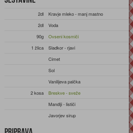
2dl
Kravje mleko - manj mastno
2dl
Voda
90g
Ovseni kosmiči
1 žlica
Sladkor - rjavi
Cimet
Sol
Vanilijeva palčka
2 kosa
Breskve - sveže
Mandlji - lističi
Javorjev sirup
Priprava