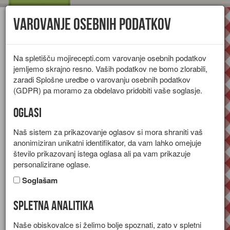
Varovanje osebnih podatkov
Toggl
navig
Na spletišču mojirecepti.com varovanje osebnih podatkov
jemljemo skrajno resno. Vaših podatkov ne bomo zlorabili,
zaradi Splošne uredbe o varovanju osebnih podatkov
(GDPR) pa moramo za obdelavo pridobiti vaše soglasje.
Oglasi
Naš sistem za prikazovanje oglasov si mora shraniti vaš
anonimiziran unikatni identifikator, da vam lahko omejuje
število prikazovanj istega oglasa ali pa vam prikazuje
personalizirane oglase.
Soglašam
Spletna analitika
Ovsena kaša z breskvami
Naše obiskovalce si želimo bolje spoznati, zato v spletni