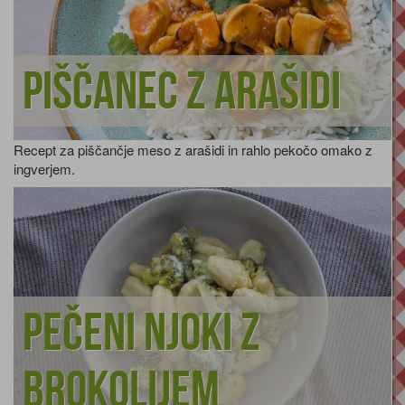
Piščanec z arašidi
Recept za piščančje meso z arašidi in rahlo pekočo omako z
ingverjem.
Pečeni njoki z
brokolijem