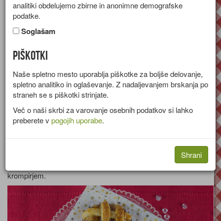
analitiki obdelujemo zbirne in anonimne demografske
[stran 7 od 105]
podatke.
Soglašam
Piškotki
Naše spletno mesto uporablja piškotke za boljše delovanje,
spletno analitiko in oglaševanje. Z nadaljevanjem brskanja po
straneh se s piškotki strinjate.
Več o naši skrbi za varovanje osebnih podatkov si lahko
preberete v
pogojih uporabe
.
Steak s česnom
Shrani
Recept za pečene rezine govejega mesa s česnom in
krompirjem.