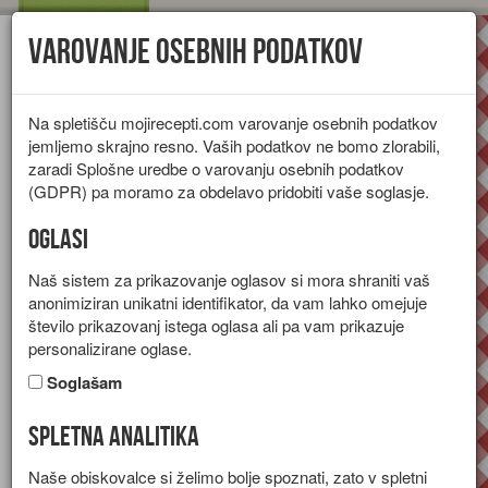
Varovanje osebnih podatkov
Toggl
navig
Na spletišču mojirecepti.com varovanje osebnih podatkov
jemljemo skrajno resno. Vaših podatkov ne bomo zlorabili,
zaradi Splošne uredbe o varovanju osebnih podatkov
(GDPR) pa moramo za obdelavo pridobiti vaše soglasje.
Oglasi
Naš sistem za prikazovanje oglasov si mora shraniti vaš
anonimiziran unikatni identifikator, da vam lahko omejuje
število prikazovanj istega oglasa ali pa vam prikazuje
personalizirane oglase.
Soglašam
Spletna analitika
Jedi, ki vsebujejo začimbe
Naše obiskovalce si želimo bolje spoznati, zato v spletni