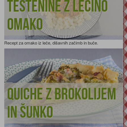
Testenine z lečino
omako
Recept za omako iz leče, dišavnih začimb in buče.
Quiche z brokolijem
in šunko