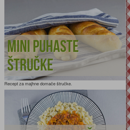
Mini puhaste
štručke
Recept za majhne domače štručke.