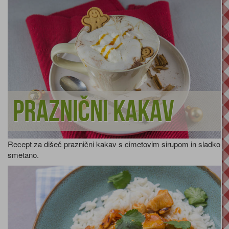
Praznični kakav
Recept za dišeč praznični kakav s cimetovim sirupom in sladko
smetano.