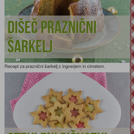
Dišeč praznični
šarkelj
Recept za praznični šarkelj z ingverjem in cimetom.