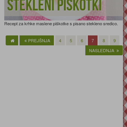
Stekleni piškotki
Recept za krhke maslene piškotke s pisano stekleno sredico.
PREJŠNJA
4
5
6
7
8
9
NASLEDNJA