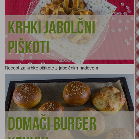
Krhki jabolčni
piškoti
Recept za krhke piškote z jabolčnim nadevom.
Domači burger