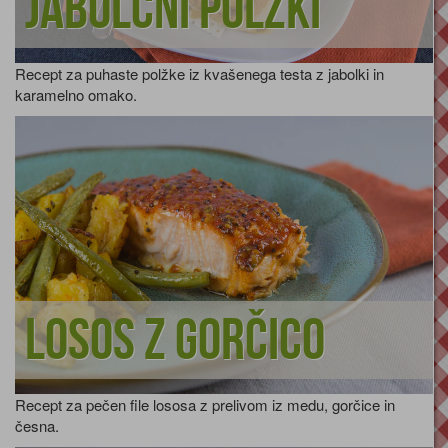
Jabolčni polžki
Recept za puhaste polžke iz kvašenega testa z jabolki in
karamelno omako.
Losos z gorčico
Recept za pečen file lososa z prelivom iz medu, gorčice in
česna.