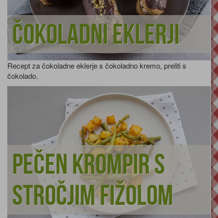
Čokoladni eklerji
Recept za čokoladne eklerje s čokoladno kremo, preliti s
čokolado.
Pečen krompir s
stročjim fižolom