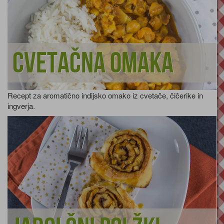
Cvetačna omaka
Recept za aromatično indijsko omako iz cvetače, čičerike in
ingverja.