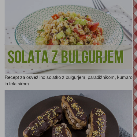
Solata z bulgurjem
Recept za osvežilno solatko z bulgurjem, paradižnikom, kumaro
in feta sirom.