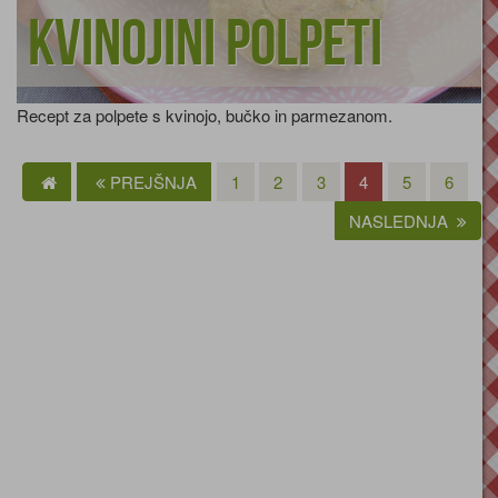
Kvinojini polpeti
Recept za polpete s kvinojo, bučko in parmezanom.
PREJŠNJA
1
2
3
4
5
6
NASLEDNJA