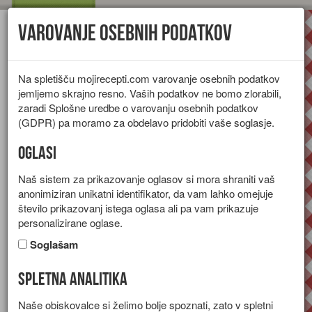
Varovanje osebnih podatkov
Toggl
navig
Na spletišču mojirecepti.com varovanje osebnih podatkov
jemljemo skrajno resno. Vaših podatkov ne bomo zlorabili,
zaradi Splošne uredbe o varovanju osebnih podatkov
(GDPR) pa moramo za obdelavo pridobiti vaše soglasje.
Oglasi
Naš sistem za prikazovanje oglasov si mora shraniti vaš
anonimiziran unikatni identifikator, da vam lahko omejuje
število prikazovanj istega oglasa ali pa vam prikazuje
personalizirane oglase.
Soglašam
Spletna analitika
Jedi iz jajc
Naše obiskovalce si želimo bolje spoznati, zato v spletni