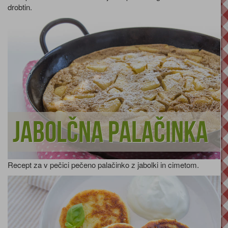
drobtin.
Jabolčna palačinka
Recept za v pečici pečeno palačinko z jabolki in cimetom.