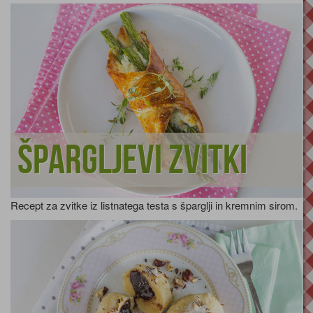
Špargljevi zvitki
Recept za zvitke iz listnatega testa s šparglji in kremnim sirom.