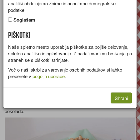
analitiki obdelujemo zbirne in anonimne demografske
[stran 4 od 48]
podatke.
Soglašam
Piškotki
Naše spletno mesto uporablja piškotke za boljše delovanje,
spletno analitiko in oglaševanje. Z nadaljevanjem brskanja po
Bananin kruh s
straneh se s piškotki strinjate.
Več o naši skrbi za varovanje osebnih podatkov si lahko
preberete v
pogojih uporabe
.
kokosovo moko
Shrani
Recept za sočen kruh z bananami, kokosovo moko in
čokolado.