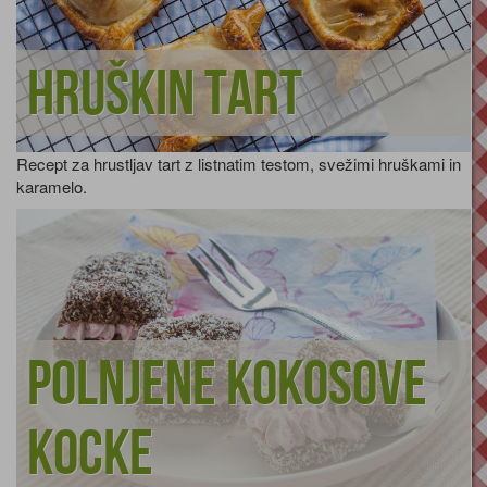
Hruškin tart
Recept za hrustljav tart z listnatim testom, svežimi hruškami in
karamelo.
Polnjene kokosove
kocke