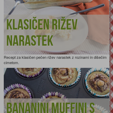
Klasičen rižev
narastek
Recept za klasičen pečen rižev narastek z rozinami in dišečim
cimetom.
Bananini muffini s