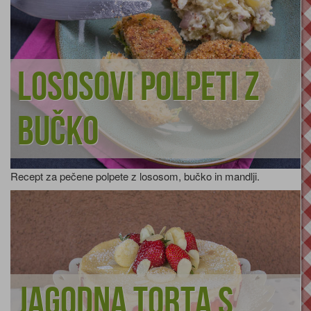
Lososovi polpeti z
bučko
Recept za pečene polpete z lososom, bučko in mandlji.
Jagodna torta s