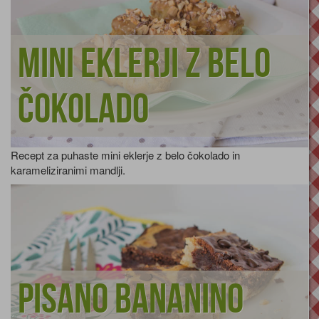
Mini eklerji z belo
čokolado
Recept za puhaste mini eklerje z belo čokolado in
karameliziranimi mandlji.
Pisano bananino