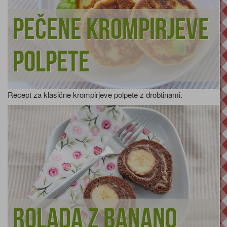
Pečene krompirjeve
polpete
Recept za klasične krompirjeve polpete z drobtinami.
Rolada z banano