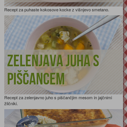
Recept za puhaste kokosove kocke z višnjevo smetano.
Zelenjava juha s
piščancem
Recept za zelenjavno juho s piščančjim mesom in jajčnimi
žličniki.