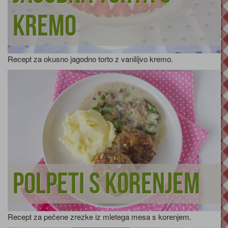
kremo
Recept za okusno jagodno torto z vanilijvo kremo.
Polpeti s korenjem
Recept za pečene zrezke iz mletega mesa s korenjem.