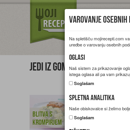
Varovanje osebnih
Na spletišču mojirecepti.com va
Vrste jedi
Pr
uredbe o varovanju osebnih pod
Oglasi
Jedi iz gomoljnic
Naš sistem za prikazovanje oglas
istega oglasa ali pa vam prikazu
Soglašam
Spletna analitika
Naše obiskovalce si želimo bolje
Blitva s
Mleto meso s
Soglašam
krompirjem
krompirjem