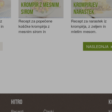
Krompir z mesnim
Krompirjev
sirom
narastek
iz
Recept za popečene
Recept za narastek iz
 in
koščke krompirja z
krompirja, z zeljem in
mesnim sirom in
mletim mesom.
peteršiljem.
NASLEDNJA
Hitro
K
Recepti
Članki
K