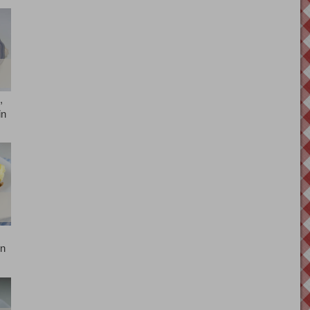
,
in
in