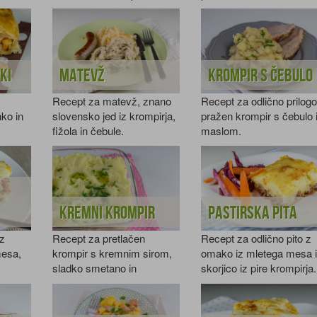
ki
Matevž
Krompir s čebulo
Recept za matevž, znano
Recept za odlično prilogo
nko in
slovensko jed iz krompirja,
pražen krompir s čebulo 
fižola in čebule.
maslom.
Kremni krompir
Pastirska pita
iz
Recept za pretlačen
Recept za odlično pito z
mesa,
krompir s kremnim sirom,
omako iz mletega mesa 
sladko smetano in
skorjico iz pire krompirja.
drobnjakom.