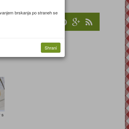
rom
jevanjem brskanja po straneh se
Shrani
 s