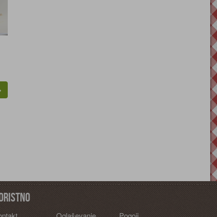
oristno
ontakt
Oglaševanje
Pogoji