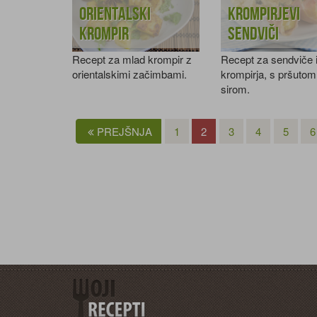
Orientalski
Krompirjevi
krompir
sendviči
Recept za mlad krompir z
Recept za sendviče 
orientalskimi začimbami.
krompirja, s pršutom
sirom.
PREJŠNJA
1
2
3
4
5
6