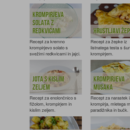
Krompirjeva
solata z
redkvicami
Hrustljavi žep
Recept za kremno
Recept za žepke iz
krompirjevo solato s
listnatega testa s šu
svežimi redkvicami in jajci.
krompirjem.
Jota s kislim
Krompirjeva
zeljem
musaka
Recept za enolončnico s
Recept za narastek 
fižolom, krompirjem in
krompirja, mletega 
kislim zeljem.
paradižnika in bučk.