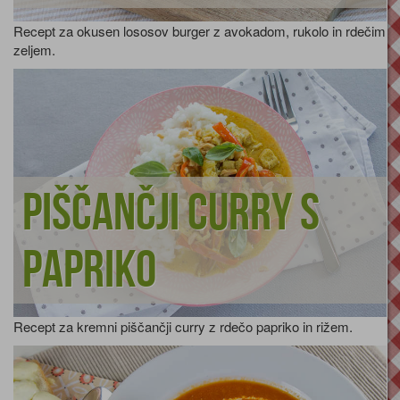
Recept za okusen lososov burger z avokadom, rukolo in rdečim
zeljem.
Piščančji curry s
papriko
Recept za kremni piščančji curry z rdečo papriko in rižem.