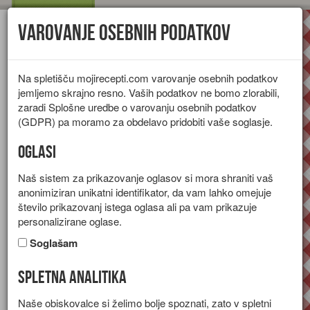
Varovanje osebnih podatkov
Toggl
navig
Na spletišču mojirecepti.com varovanje osebnih podatkov
jemljemo skrajno resno. Vaših podatkov ne bomo zlorabili,
zaradi Splošne uredbe o varovanju osebnih podatkov
(GDPR) pa moramo za obdelavo pridobiti vaše soglasje.
Oglasi
Naš sistem za prikazovanje oglasov si mora shraniti vaš
anonimiziran unikatni identifikator, da vam lahko omejuje
število prikazovanj istega oglasa ali pa vam prikazuje
personalizirane oglase.
Soglašam
Spletna analitika
Zdravilne lastnosti
Naše obiskovalce si želimo bolje spoznati, zato v spletni