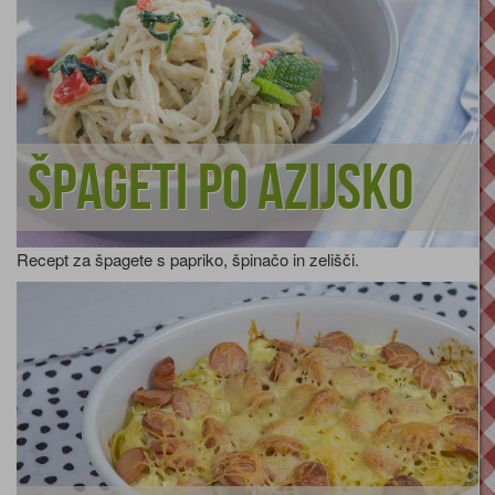
Špageti po azijsko
Recept za špagete s papriko, špinačo in zelišči.