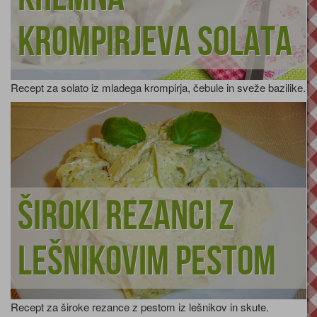
krompirjeva solata
Recept za solato iz mladega krompirja, čebule in sveže bazilike.
Široki rezanci z
lešnikovim pestom
Recept za široke rezance z pestom iz lešnikov in skute.