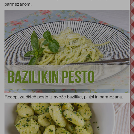
parmezanom.
Bazilikin pesto
Recept za dišeč pesto iz sveže bazilike, pinjol in parmezana.