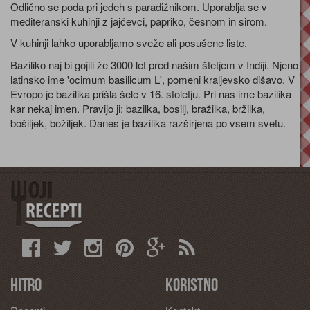
Odlično se poda pri jedeh s paradižnikom. Uporablja se v
mediteranski kuhinji z jajčevci, papriko, česnom in sirom.
V kuhinji lahko uporabljamo sveže ali posušene liste.
Baziliko naj bi gojili že 3000 let pred našim štetjem v Indiji. Njeno
latinsko ime 'ocimum basilicum
L',
pomeni kraljevsko dišavo. V
Evropo je bazilika prišla šele v 16. stoletju. Pri nas ime bazilika
kar nekaj imen. Pravijo ji: bazilka, bosilj, bražilka, bržilka,
bošiljek, božiljek. Danes je bazilika razširjena po vsem svetu.
Hitro
Koristno