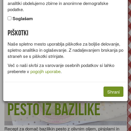
analitiki obdelujemo zbirne in anonimne demografske
Bazilika je naravno pomirjevalo,
podatke.
Začimbe
Bazilika
pomaga pri prebavi in lajša želodčne
Soglašam
krče. Čaj iz bazilike pomaga pri slabosti. Močan vonj bazilike
okrepi delovanje možganov, listi namočeni v vodi pa pomagajo
pri omotici. Bazilika zelo dobro vpliva na srce, znižuje krvni tlak,
Piškotki
znižuje količino sladkorja v krvi in znižuje količino holesterola.
Naše spletno mesto uporablja piškotke za boljše delovanje,
spletno analitiko in oglaševanje. Z nadaljevanjem brskanja po
straneh se s piškotki strinjate.
Več o naši skrbi za varovanje osebnih podatkov si lahko
preberete v
pogojih uporabe
.
Shrani
Pesto iz bazilike
Recept za domač bazilikin pesto z olivnim oljem, pinjolami in