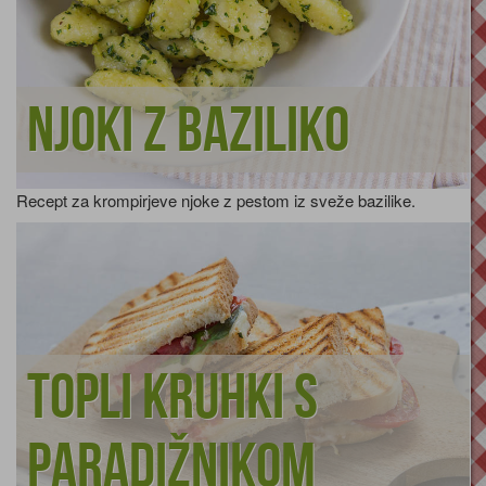
Njoki z baziliko
Recept za krompirjeve njoke z pestom iz sveže bazilike.
Topli kruhki s
paradižnikom