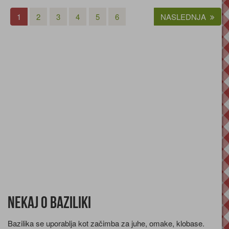
1
2
3
4
5
6
NASLEDNJA
Nekaj o baziliki
Bazilika se uporablja kot začimba za juhe, omake, klobase.