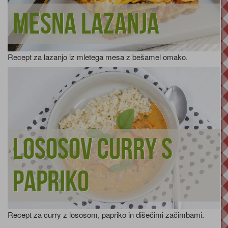
Mesna lazanja
Recept za lazanjo iz mletega mesa z bešamel omako.
Lososov curry s
papriko
Recept za curry z lososom, papriko in dišečimi začimbami.