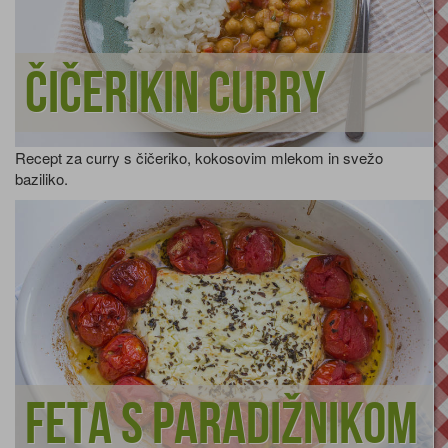
Čičerikin curry
Recept za curry s čičeriko, kokosovim mlekom in svežo
baziliko.
Feta s paradižnikom