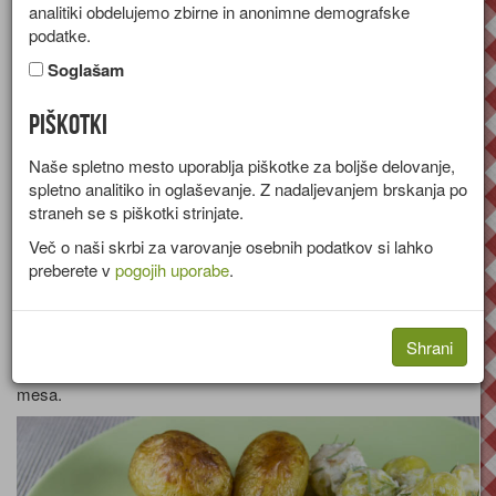
analitiki obdelujemo zbirne in anonimne demografske
[stran 3 od 8]
podatke.
Soglašam
Piškotki
Naše spletno mesto uporablja piškotke za boljše delovanje,
spletno analitiko in oglaševanje. Z nadaljevanjem brskanja po
Solata iz rdečega
straneh se s piškotki strinjate.
Več o naši skrbi za varovanje osebnih podatkov si lahko
preberete v
pogojih uporabe
.
zelja
Shrani
Recept za solato iz rdečega zelja, suhih sliv in popečenega
mesa.