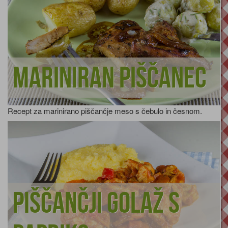
Mariniran piščanec
Recept za marinirano piščančje meso s čebulo in česnom.
Piščančji golaž s