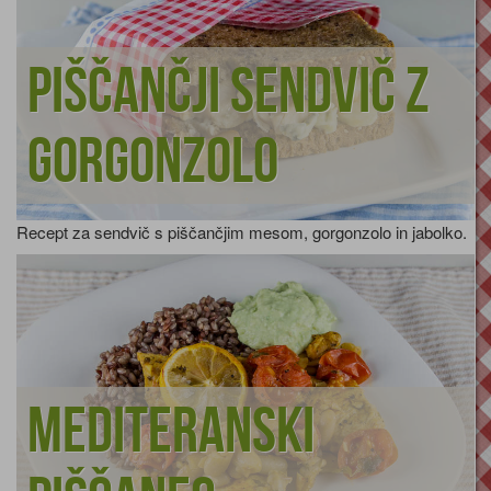
Piščančji sendvič z
gorgonzolo
Recept za sendvič s piščančjim mesom, gorgonzolo in jabolko.
Mediteranski