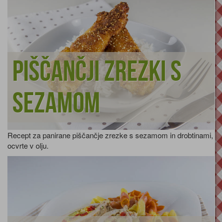
Piščančji zrezki s
sezamom
Recept za panirane piščančje zrezke s sezamom in drobtinami,
ocvrte v olju.