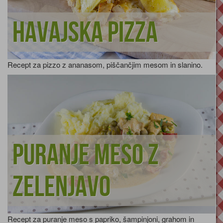
Havajska pizza
Recept za pizzo z ananasom, piščančjim mesom in slanino.
Puranje meso z
zelenjavo
Recept za puranje meso s papriko, šampinjoni, grahom in