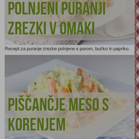
Polnjeni puranji
zrezki v omaki
Recept za puranje zrezke polnjene s porom, bučko in papriko.
Piščančje meso s
korenjem