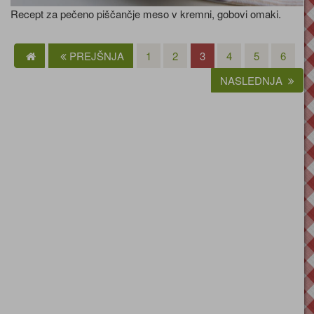
Recept za pečeno piščančje meso v kremni, gobovi omaki.
PREJŠNJA
1
2
3
4
5
6
NASLEDNJA