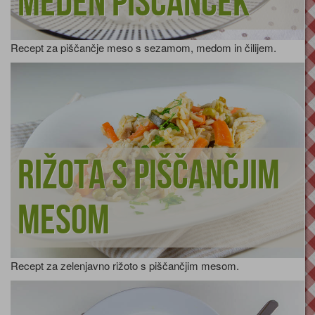
Meden piščanček
Recept za piščančje meso s sezamom, medom in čilijem.
Rižota s piščančjim
mesom
Recept za zelenjavno rižoto s piščančjim mesom.