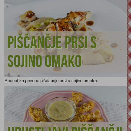
Piščančje prsi s
sojino omako
Recept za pečene piščančje prsi s sojino omako.