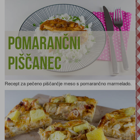
Pomarančni
piščanec
Recept za pečeno piščančje meso s pomarančno marmelado.