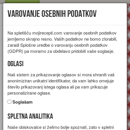
Varovanje osebnih podatkov
Toggl
navig
Na spletišču mojirecepti.com varovanje osebnih podatkov
jemljemo skrajno resno. Vaših podatkov ne bomo zlorabili,
zaradi Splošne uredbe o varovanju osebnih podatkov
(GDPR) pa moramo za obdelavo pridobiti vaše soglasje.
Oglasi
Naš sistem za prikazovanje oglasov si mora shraniti vaš
anonimiziran unikatni identifikator, da vam lahko omejuje
število prikazovanj istega oglasa ali pa vam prikazuje
personalizirane oglase.
Soglašam
Spletna analitika
Jedi iz perutnine
Naše obiskovalce si želimo bolje spoznati, zato v spletni