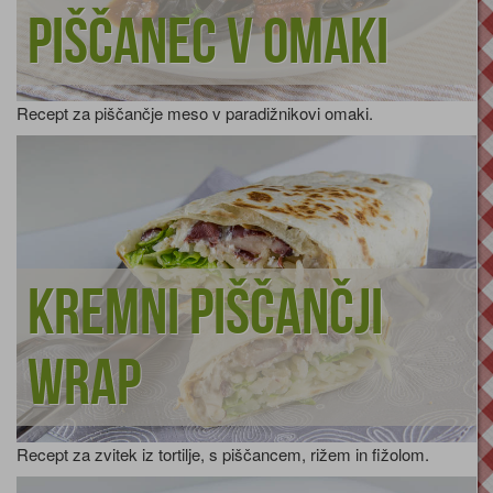
Piščanec v omaki
Recept za piščančje meso v paradižnikovi omaki.
Kremni piščančji
wrap
Recept za zvitek iz tortilje, s piščancem, rižem in fižolom.