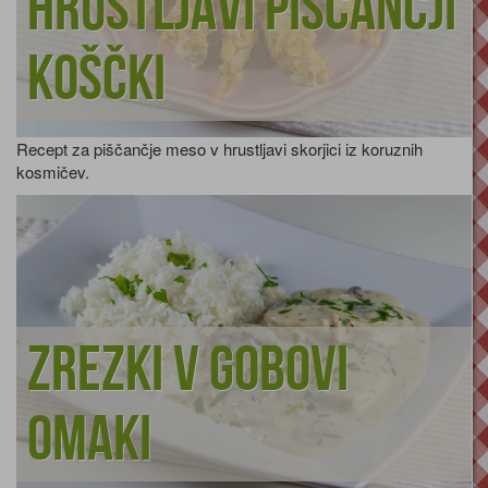
Hrustljavi piščančji
koščki
Recept za piščančje meso v hrustljavi skorjici iz koruznih
kosmičev.
Zrezki v gobovi
omaki