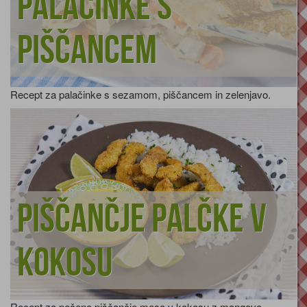
Palačinke s
piščancem
Recept za palačinke s sezamom, piščancem in zelenjavo.
Piščančje palčke v
kokosu
Recept za pečeno piščančje meso v kokosu z mangovo