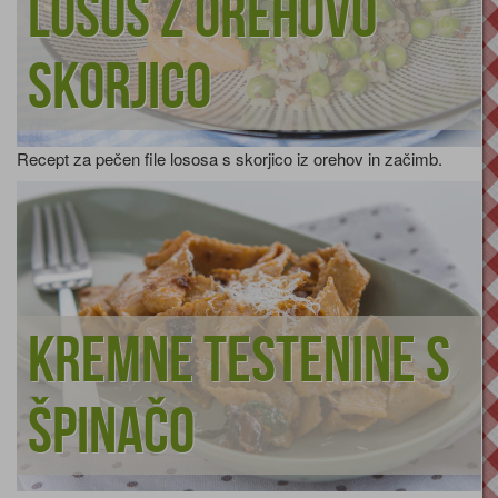
Losos z orehovo
skorjico
Recept za pečen file lososa s skorjico iz orehov in začimb.
Kremne testenine s
špinačo