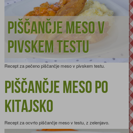
Piščančje meso v
pivskem testu
Recept za pečeno piščančje meso v pivskem testu.
Piščančje meso po
kitajsko
Recept za ocvrto piščančje meso v testu, z zelenjavo.