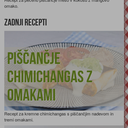
omako.
Zadnji recepti
Piščančje
chimichangas z
omakami
Recept za kremne chimichangas s piščančjim nadevom in
tremi omakami.