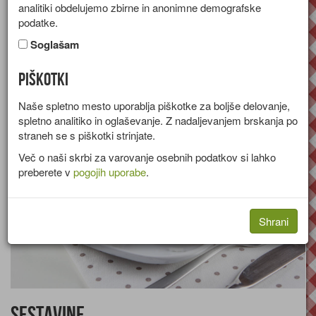
analitiki obdelujemo zbirne in anonimne demografske
Recept za panirane piščančje zrezke s sezamom in drobtinami,
podatke.
ocvrte v olju.
Soglašam
Skupina:
Glavne jedi
Piškotki
Količine za
4 osebe
Naše spletno mesto uporablja piškotke za boljše delovanje,
spletno analitiko in oglaševanje. Z nadaljevanjem brskanja po
straneh se s piškotki strinjate.
Več o naši skrbi za varovanje osebnih podatkov si lahko
preberete v
pogojih uporabe
.
Shrani
Sestavine