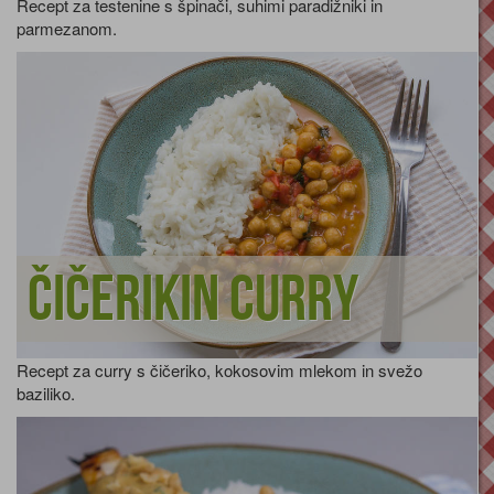
Recept za testenine s špinači, suhimi paradižniki in
parmezanom.
Čičerikin curry
Recept za curry s čičeriko, kokosovim mlekom in svežo
baziliko.