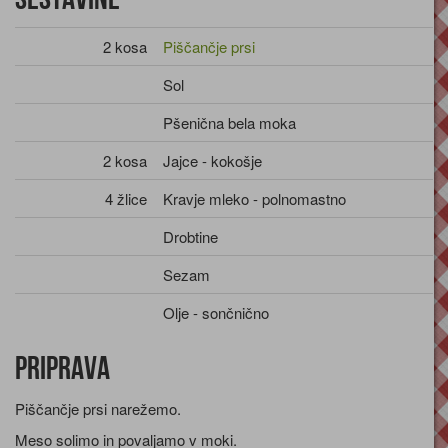
2 kosa
Piščančje prsi
Sol
Pšenična bela moka
2 kosa
Jajce - kokošje
4 žlice
Kravje mleko - polnomastno
Drobtine
Sezam
Olje - sončnično
Priprava
Piščančje prsi narežemo.
Meso solimo in povaljamo v moki.