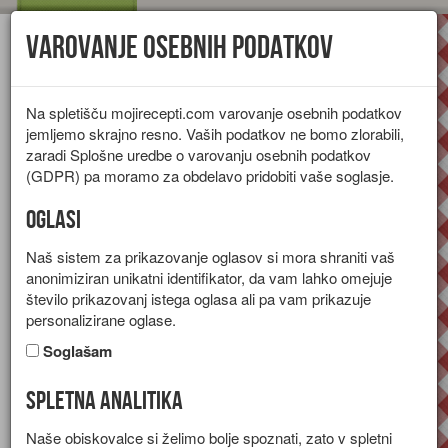
Varovanje osebnih podatkov
Toggl
navig
Na spletišču mojirecepti.com varovanje osebnih podatkov
jemljemo skrajno resno. Vaših podatkov ne bomo zlorabili,
zaradi Splošne uredbe o varovanju osebnih podatkov
(GDPR) pa moramo za obdelavo pridobiti vaše soglasje.
Oglasi
Naš sistem za prikazovanje oglasov si mora shraniti vaš
anonimiziran unikatni identifikator, da vam lahko omejuje
število prikazovanj istega oglasa ali pa vam prikazuje
personalizirane oglase.
Soglašam
Spletna analitika
Piščančji zrezki s sezamom
Naše obiskovalce si želimo bolje spoznati, zato v spletni