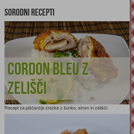
Sorodni recepti
Cordon bleu z
zelišči
Recept za piščančje zrezke z šunko, sirom in zelišči.