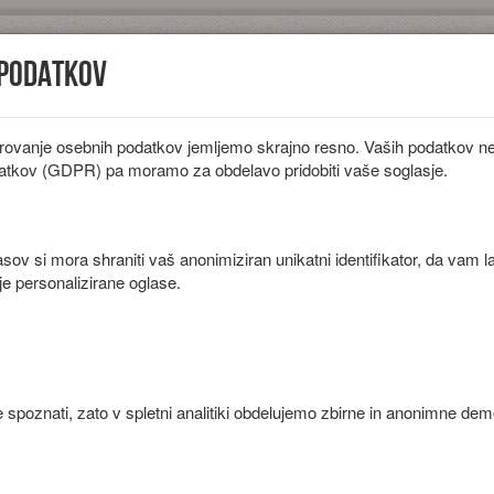
 podatkov
rovanje osebnih podatkov jemljemo skrajno resno. Vaših podatkov ne 
iložnosti
Diete
Sestavine
Članki
atkov (GDPR) pa moramo za obdelavo pridobiti vaše soglasje.
ov si mora shraniti vaš anonimiziran unikatni identifikator, da vam l
je personalizirane oglase.
im mlekom.
 spoznati, zato v spletni analitiki obdelujemo zbirne in anonimne de