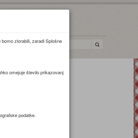
bomo zlorabili, zaradi Splošne
ahko omejuje število prikazovanj
mografske podatke.