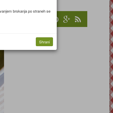
jevanjem brskanja po straneh se
Shrani