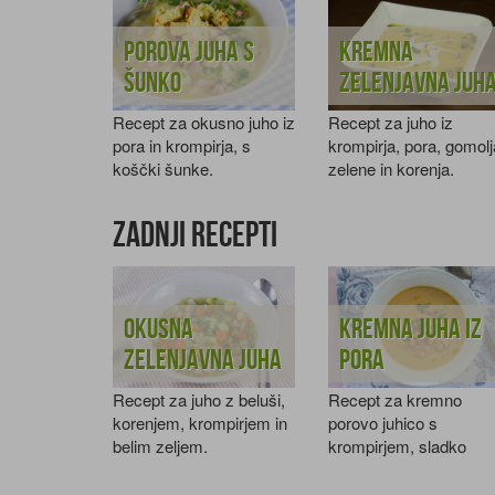
Porova juha s
Kremna
šunko
zelenjavna juh
Recept za okusno juho iz
Recept za juho iz
pora in krompirja, s
krompirja, pora, gomolj
koščki šunke.
zelene in korenja.
Zadnji recepti
Okusna
Kremna juha iz
zelenjavna juha
pora
Recept za juho z beluši,
Recept za kremno
korenjem, krompirjem in
porovo juhico s
belim zeljem.
krompirjem, sladko
smetano in timijanom.