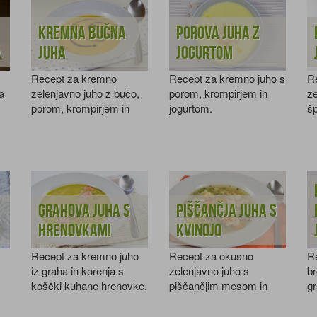
Kremna bučna
Porova juha z
a
juha
jogurtom
Recept za kremno
Recept za kremno juho s
R
a
zelenjavno juho z bučo,
porom, krompirjem in
ze
porom, krompirjem in
jogurtom.
šp
sladko smetano.
kr
Grahova juha s
Piščančja juha s
hrenovkami
kvinojo
Recept za kremno juho
Recept za okusno
Re
iz graha in korenja s
zelenjavno juho s
br
koščki kuhane hrenovke.
piščančjim mesom in
gr
kvinojo.