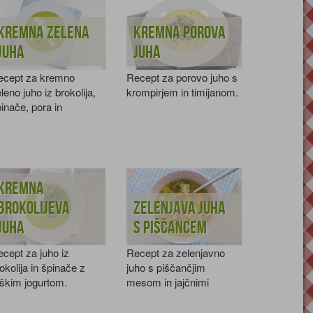
Kremna zelena
Kremna porova
juha
juha
ecept za kremno
Recept za porovo juho s
leno juho iz brokolija,
krompirjem in timijanom.
inače, pora in
ompirja.
Kremna
brokolijeva
Zelenjava juha
juha
s piščancem
cept za juho iz
Recept za zelenjavno
okolija in špinače z
juho s piščančjim
škim jogurtom.
mesom in jajčnimi
žličniki.