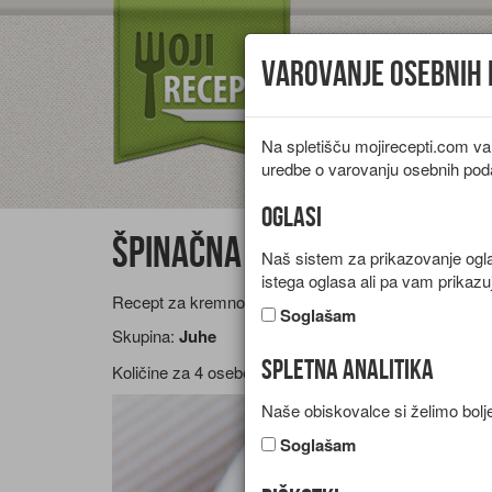
Varovanje osebnih
Na spletišču mojirecepti.com va
Vrste jedi
Pr
uredbe o varovanju osebnih pod
Oglasi
Špinačna kremna juha
Naš sistem za prikazovanje oglas
istega oglasa ali pa vam prikazu
Recept za kremno juho s špinačo, bučo in kokosov
Soglašam
Skupina:
Juhe
Spletna analitika
Količine za
4 osebe
Naše obiskovalce si želimo bolje
Soglašam