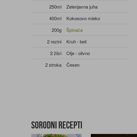
250ml
Zelenjavna juha
400ml
Kokosovo mleko
200g
Špinača
2 rezini
Kruh - beli
2 žlici
Olje - olivno
2 stroka
Česen
Sorodni recepti