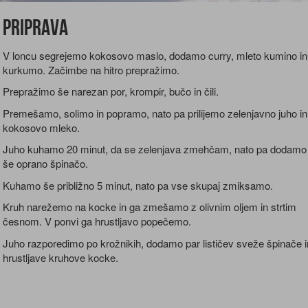
Priprava
V loncu segrejemo kokosovo maslo, dodamo curry, mleto kumino in
kurkumo. Začimbe na hitro prepražimo.
Prepražimo še narezan por, krompir, bučo in čili.
Premešamo, solimo in popramo, nato pa prilijemo zelenjavno juho in
kokosovo mleko.
Juho kuhamo 20 minut, da se zelenjava zmehčam, nato pa dodamo
še oprano špinačo.
Kuhamo še približno 5 minut, nato pa vse skupaj zmiksamo.
Kruh narežemo na kocke in ga zmešamo z olivnim oljem in strtim
česnom. V ponvi ga hrustljavo popečemo.
Juho razporedimo po krožnikih, dodamo par lističev sveže špinače i
hrustljave kruhove kocke.