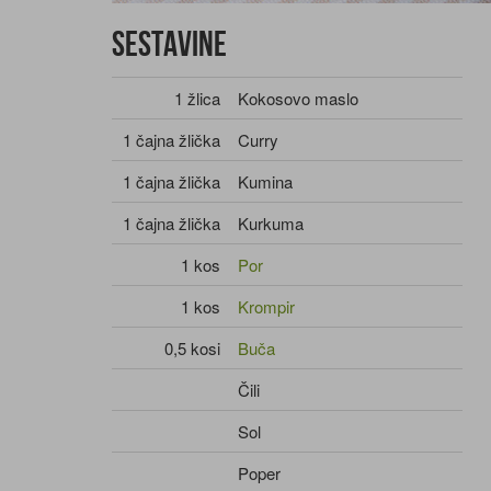
Sestavine
1 žlica
Kokosovo maslo
1 čajna žlička
Curry
1 čajna žlička
Kumina
1 čajna žlička
Kurkuma
1 kos
Por
1 kos
Krompir
0,5 kosi
Buča
Čili
Sol
Poper