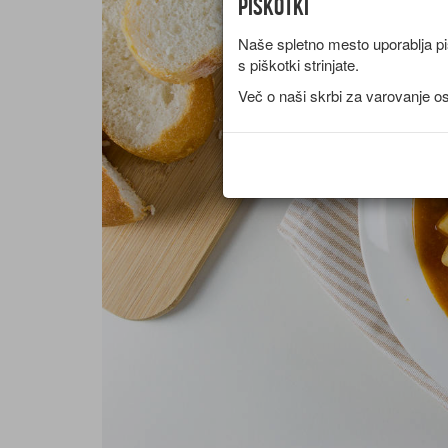
Piškotki
Naše spletno mesto uporablja piš
s piškotki strinjate.
Več o naši skrbi za varovanje o