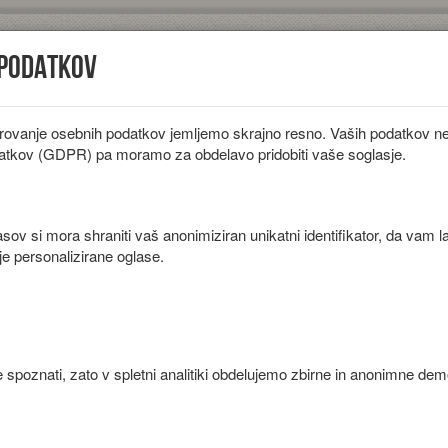
 podatkov
rovanje osebnih podatkov jemljemo skrajno resno. Vaših podatkov ne 
iložnosti
Diete
Sestavine
Članki
atkov (GDPR) pa moramo za obdelavo pridobiti vaše soglasje.
ov si mora shraniti vaš anonimiziran unikatni identifikator, da vam l
je personalizirane oglase.
ebulo.
 spoznati, zato v spletni analitiki obdelujemo zbirne in anonimne de