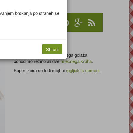
jevanjem brskanja po straneh se
Serviranje
Shrani
Poleg slastnega krompirjevega golaža
ponudimo rezino ali dve
mlečnega kruha
.
Super izbira so tudi majhni
rogljički s semeni
.