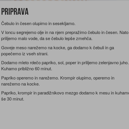
Priprava
Čebulo in česen olupimo in sesekljamo.
V loncu segrejemo olje in na njem prepražimo čebulo in česen. Nato
prilijemo malo vode, da se čebulo lepše zmehča.
Goveje meso narežemo na kocke, ga dodamo k čebuli in ga
popečemo iz vseh strani.
Dodamo mleto rdečo papriko, sol, poper in prilijemo zelenjavno juho.
Kuhamo približno 60 minut.
Papriko operemo in narežemo. Krompir olupimo, operemo in
narežemo na kocke.
Papriko, krompir in paradižnikovo mezgo dodamo k mesu in kuham
še 30 minut.