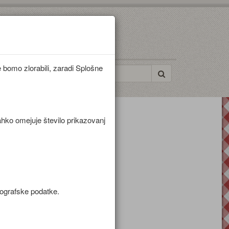
bomo zlorabili, zaradi Splošne
ahko omejuje število prikazovanj
mografske podatke.