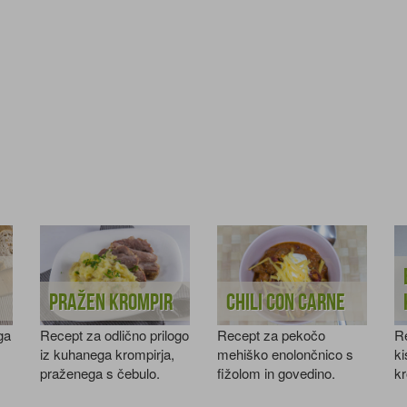
Pražen krompir
Chili con carne
ga
Recept za odlično prilogo
Recept za pekočo
Re
iz kuhanega krompirja,
mehiško enolončnico s
ki
praženega s čebulo.
fižolom in govedino.
kr