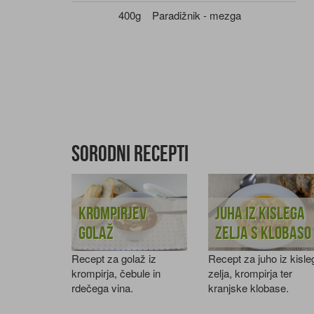
400g
Paradižnik - mezga
Sorodni recepti
Krompirjev
Juha iz kislega
golaž
zelja s klobaso
Recept za golaž iz
Recept za juho iz kisle
krompirja, čebule in
zelja, krompirja ter
rdečega vina.
kranjske klobase.