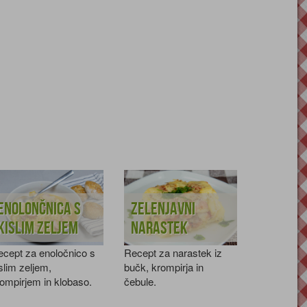
Enolončnica s
Zelenjavni
kislim zeljem
narastek
cept za enoločnico s
Recept za narastek iz
slim zeljem,
bučk, krompirja in
ompirjem in klobaso.
čebule.