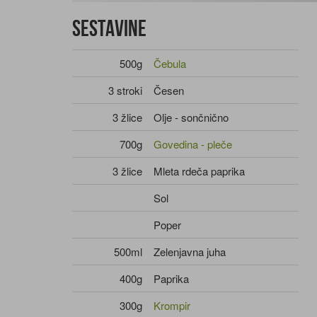
Sestavine
500g
Čebula
3 stroki
Česen
3 žlice
Olje - sončnično
700g
Govedina - pleče
3 žlice
Mleta rdeča paprika
Sol
Poper
500ml
Zelenjavna juha
400g
Paprika
300g
Krompir