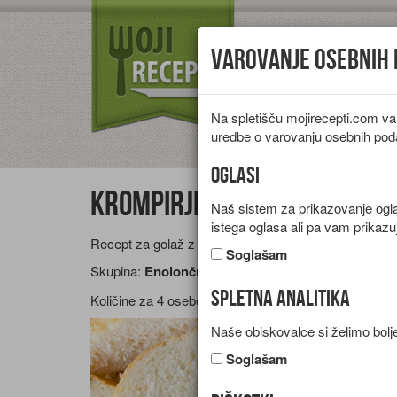
Varovanje osebnih
Na spletišču mojirecepti.com va
Vrste jedi
Pr
uredbe o varovanju osebnih pod
Oglasi
Krompirjev golaž z mesom
Naš sistem za prikazovanje oglas
istega oglasa ali pa vam prikazu
Recept za golaž z govedino, krompirjem, papriko in č
Soglašam
Skupina:
Enolončnice
Spletna analitika
Količine za
4 osebe
Naše obiskovalce si želimo bolje
Soglašam