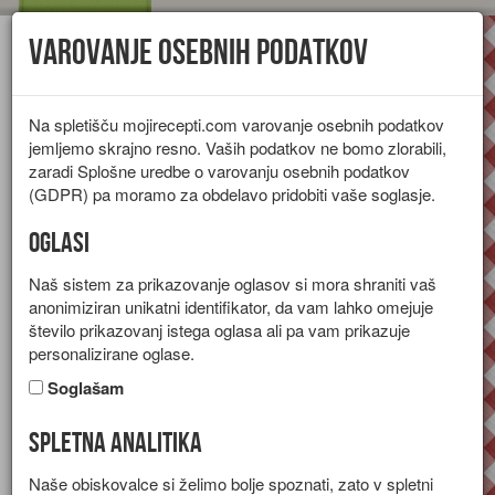
Varovanje osebnih podatkov
Toggl
navig
Na spletišču mojirecepti.com varovanje osebnih podatkov
jemljemo skrajno resno. Vaših podatkov ne bomo zlorabili,
zaradi Splošne uredbe o varovanju osebnih podatkov
(GDPR) pa moramo za obdelavo pridobiti vaše soglasje.
Oglasi
Naš sistem za prikazovanje oglasov si mora shraniti vaš
anonimiziran unikatni identifikator, da vam lahko omejuje
število prikazovanj istega oglasa ali pa vam prikazuje
personalizirane oglase.
Soglašam
Spletna analitika
Recepti za jedi brez glutena
Naše obiskovalce si želimo bolje spoznati, zato v spletni