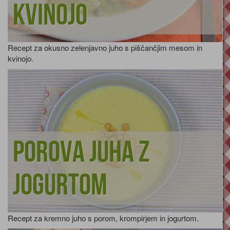
kvinojo
Recept za okusno zelenjavno juho s piščančjim mesom in
kvinojo.
Porova juha z
jogurtom
Recept za kremno juho s porom, krompirjem in jogurtom.