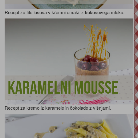
Recept za file lososa v kremni omaki iz kokosovega mleka.
Karamelni mousse
Recept za kremo iz karamele in čokolade z višnjami.