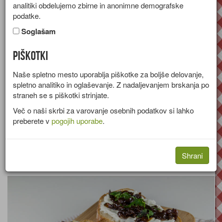
analitiki obdelujemo zbirne in anonimne demografske
[stran 2 od 63]
podatke.
Soglašam
Piškotki
Naše spletno mesto uporablja piškotke za boljše delovanje,
spletno analitiko in oglaševanje. Z nadaljevanjem brskanja po
Enolončnica s
straneh se s piškotki strinjate.
Več o naši skrbi za varovanje osebnih podatkov si lahko
preberete v
pogojih uporabe
.
kislim zeljem
Shrani
Recept za enoločnico s kislim zeljem, krompirjem in klobaso.