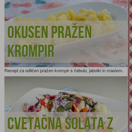
Okusen pražen
krompir
Recept za odličen pražen krompir s čebulo, jabolki in maslom.
Cvetačna solata z