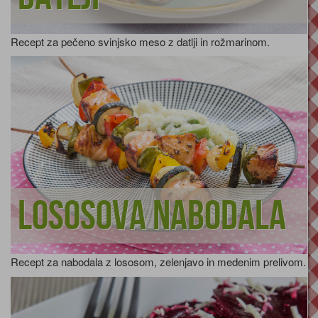
Recept za pečeno svinjsko meso z datlji in rožmarinom.
Lososova nabodala
Recept za nabodala z lososom, zelenjavo in medenim prelivom.