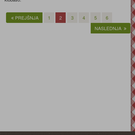
PREJŠNJA
1
2
3
4
5
6
NASLEDNJA