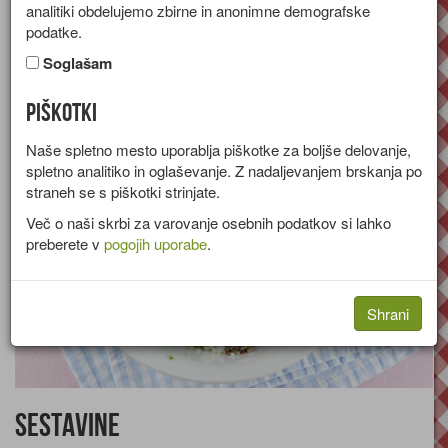
analitiki obdelujemo zbirne in anonimne demografske
Recept za svežo poletno solato s kumarami, kvinojo in čičeriko.
podatke.
Skupina:
Solate
Soglašam
Količine za
4 osebe
Piškotki
Naše spletno mesto uporablja piškotke za boljše delovanje,
spletno analitiko in oglaševanje. Z nadaljevanjem brskanja po
straneh se s piškotki strinjate.
Več o naši skrbi za varovanje osebnih podatkov si lahko
preberete v
pogojih uporabe
.
Shrani
Sestavine