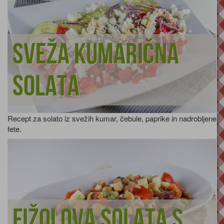
Sveža kumarična
solata
Recept za solato iz svežih kumar, čebule, paprike in nadrobljene
fete.
Fižolova solata s