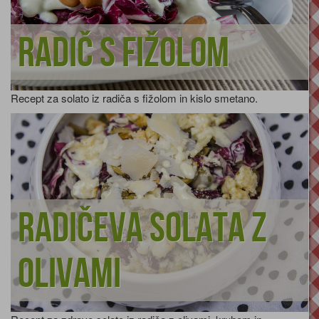
Radič s fižolom
Recept za solato iz radiča s fižolom in kislo smetano.
Radičeva solata z
olivami