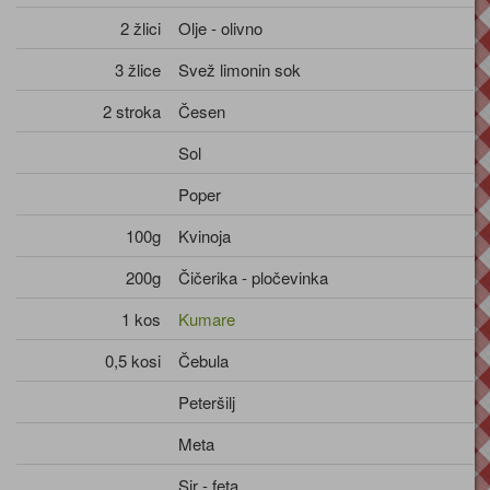
2 žlici
Olje - olivno
3 žlice
Svež limonin sok
2 stroka
Česen
Sol
Poper
100g
Kvinoja
200g
Čičerika - pločevinka
1 kos
Kumare
0,5 kosi
Čebula
Peteršilj
Meta
Sir - feta