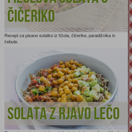
čičeriko
Recept za pisano solatko iz fižola, čičerike, paradižnika in
čebule.
Solata z rjavo lečo