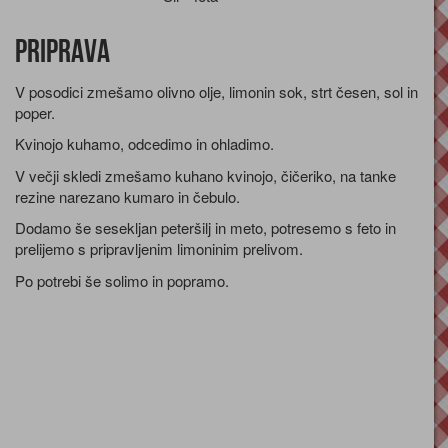
Priprava
V posodici zmešamo olivno olje, limonin sok, strt česen, sol in
poper.
Kvinojo kuhamo, odcedimo in ohladimo.
V večji skledi zmešamo kuhano kvinojo, čičeriko, na tanke
rezine narezano kumaro in čebulo.
Dodamo še sesekljan peteršilj in meto, potresemo s feto in
prelijemo s pripravljenim limoninim prelivom.
Po potrebi še solimo in popramo.