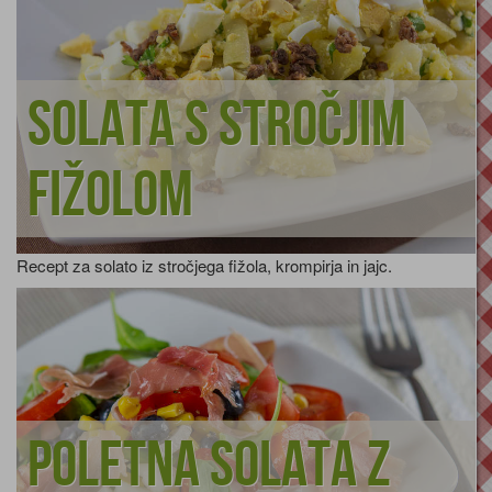
Solata s stročjim
fižolom
Recept za solato iz stročjega fižola, krompirja in jajc.
Poletna solata z