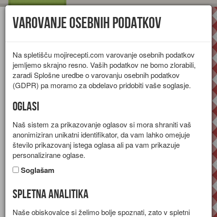
Varovanje osebnih podatkov
Toggl
navig
Na spletišču mojirecepti.com varovanje osebnih podatkov
jemljemo skrajno resno. Vaših podatkov ne bomo zlorabili,
zaradi Splošne uredbe o varovanju osebnih podatkov
(GDPR) pa moramo za obdelavo pridobiti vaše soglasje.
Oglasi
Naš sistem za prikazovanje oglasov si mora shraniti vaš
anonimiziran unikatni identifikator, da vam lahko omejuje
število prikazovanj istega oglasa ali pa vam prikazuje
personalizirane oglase.
Soglašam
Spletna analitika
Kumare v solati
Naše obiskovalce si želimo bolje spoznati, zato v spletni