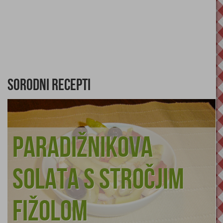
Sorodni recepti
Paradižnikova
solata s stročjim
fižolom