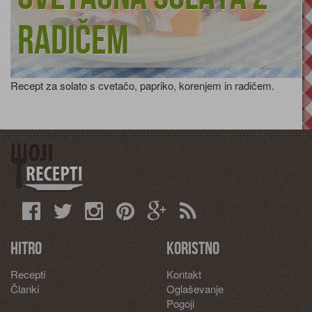
radičem
Recept za solato s cvetačo, papriko, korenjem in radičem.
Hitro
Koristno
Recepti
Kontakt
Članki
Oglaševanje
Pogoji