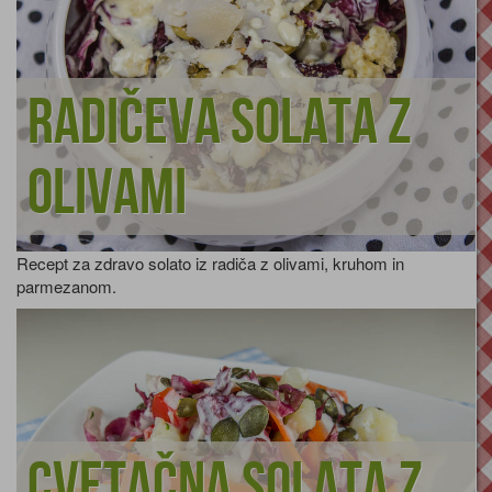
Radičeva solata z
olivami
Recept za zdravo solato iz radiča z olivami, kruhom in
parmezanom.
Cvetačna solata z