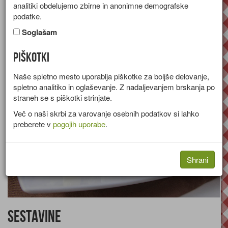
analitiki obdelujemo zbirne in anonimne demografske
Recept za solato iz stročjega fižola, krompirja in jajc.
podatke.
Skupina:
Solate
Soglašam
Količine za
4 osebe
Piškotki
Naše spletno mesto uporablja piškotke za boljše delovanje,
spletno analitiko in oglaševanje. Z nadaljevanjem brskanja po
straneh se s piškotki strinjate.
Več o naši skrbi za varovanje osebnih podatkov si lahko
preberete v
pogojih uporabe
.
Shrani
Sestavine