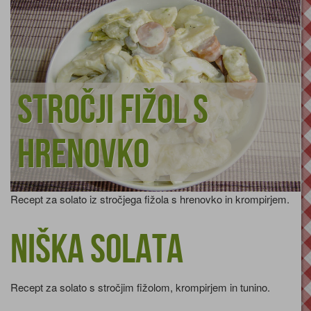
Stročji fižol s
hrenovko
Recept za solato iz stročjega fižola s hrenovko in krompirjem.
Niška solata
Recept za solato s stročjim fižolom, krompirjem in tunino.