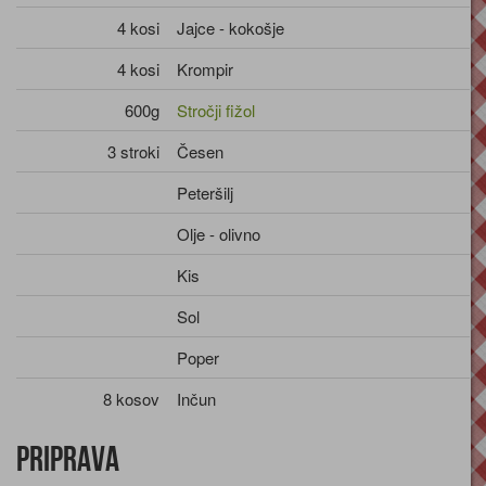
4 kosi
Jajce - kokošje
4 kosi
Krompir
600g
Stročji fižol
3 stroki
Česen
Peteršilj
Olje - olivno
Kis
Sol
Poper
8 kosov
Inčun
Priprava