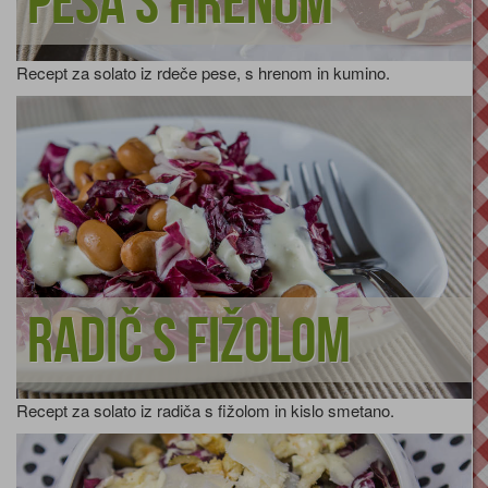
Pesa s hrenom
Recept za solato iz rdeče pese, s hrenom in kumino.
Radič s fižolom
Recept za solato iz radiča s fižolom in kislo smetano.