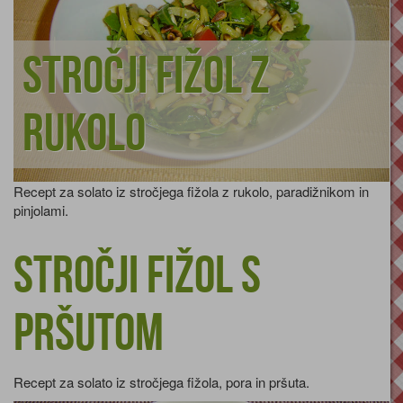
Stročji fižol z
rukolo
Recept za solato iz stročjega fižola z rukolo, paradižnikom in
pinjolami.
Stročji fižol s
pršutom
Recept za solato iz stročjega fižola, pora in pršuta.