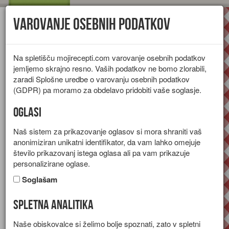
Varovanje osebnih podatkov
Toggl
navig
Na spletišču mojirecepti.com varovanje osebnih podatkov
jemljemo skrajno resno. Vaših podatkov ne bomo zlorabili,
zaradi Splošne uredbe o varovanju osebnih podatkov
(GDPR) pa moramo za obdelavo pridobiti vaše soglasje.
Oglasi
Naš sistem za prikazovanje oglasov si mora shraniti vaš
anonimiziran unikatni identifikator, da vam lahko omejuje
število prikazovanj istega oglasa ali pa vam prikazuje
personalizirane oglase.
Soglašam
Spletna analitika
Solata s stročjim fižolom
Naše obiskovalce si želimo bolje spoznati, zato v spletni