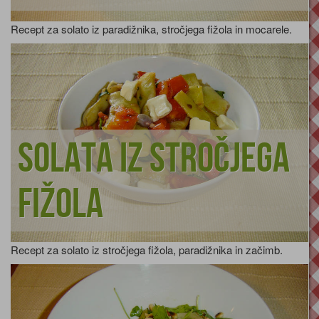
Recept za solato iz paradižnika, stročjega fižola in mocarele.
Solata iz stročjega
fižola
Recept za solato iz stročjega fižola, paradižnika in začimb.