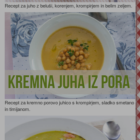
Recept za juho z beluši, korenjem, krompirjem in belim zeljem.
Kremna juha iz pora
Recept za kremno porovo juhico s krompirjem, sladko smetano
in timijanom.