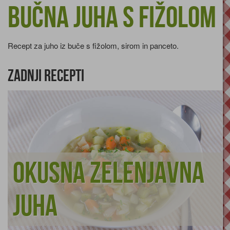
Bučna juha s fižolom
Recept za juho iz buče s fižolom, sirom in panceto.
Zadnji recepti
Okusna zelenjavna
juha