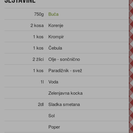
750g
Buča
2 kosa
Korenje
1 kos
Krompir
1 kos
Čebula
2 žlici
Olje - sončnično
1 kos
Paradižnik - svež
1l
Voda
Zelenjavna kocka
2dl
Sladka smetana
Sol
Poper