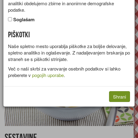
analitiki obdelujemo zbirne in anonimne demografske
Recept za kremno zelenjavno juho iz buče, korenja, krompirja in
podatke.
paradižnika.
Soglašam
Skupina:
Juhe
Piškotki
Količine za
4 osebe
Naše spletno mesto uporablja piškotke za boljše delovanje,
spletno analitiko in oglaševanje. Z nadaljevanjem brskanja po
straneh se s piškotki strinjate.
Več o naši skrbi za varovanje osebnih podatkov si lahko
preberete v
pogojih uporabe
.
Shrani
Sestavine