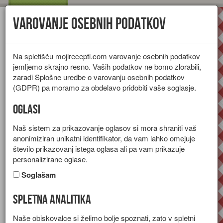
Varovanje osebnih podatkov
Toggl
navig
Na spletišču mojirecepti.com varovanje osebnih podatkov
jemljemo skrajno resno. Vaših podatkov ne bomo zlorabili,
zaradi Splošne uredbe o varovanju osebnih podatkov
(GDPR) pa moramo za obdelavo pridobiti vaše soglasje.
Oglasi
Naš sistem za prikazovanje oglasov si mora shraniti vaš
anonimiziran unikatni identifikator, da vam lahko omejuje
število prikazovanj istega oglasa ali pa vam prikazuje
personalizirane oglase.
Soglašam
Spletna analitika
Juha iz buče
Naše obiskovalce si želimo bolje spoznati, zato v spletni