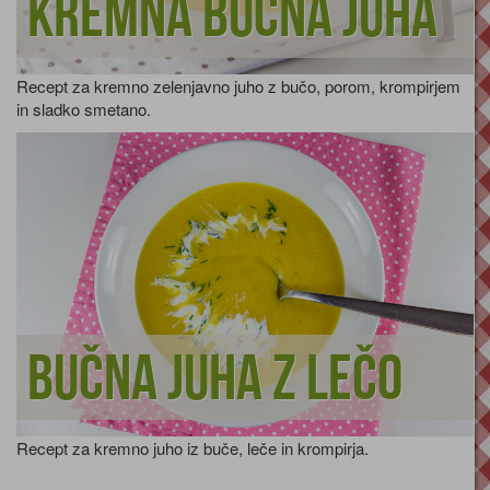
Kremna bučna juha
Recept za kremno zelenjavno juho z bučo, porom, krompirjem
in sladko smetano.
Bučna juha z lečo
Recept za kremno juho iz buče, leče in krompirja.