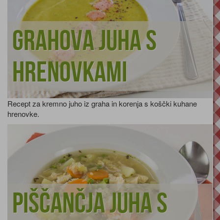
Grahova juha s
hrenovkami
Recept za kremno juho iz graha in korenja s koščki kuhane
hrenovke.
Piščančja juha s