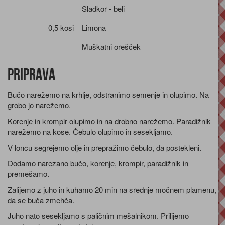
Sladkor - beli
0,5 kosi
Limona
Muškatni orešček
Priprava
Bučo narežemo na krhlje, odstranimo semenje in olupimo. Na
grobo jo narežemo.
Korenje in krompir olupimo in na drobno narežemo. Paradižnik
narežemo na kose. Čebulo olupimo in sesekljamo.
V loncu segrejemo olje in prepražimo čebulo, da postekleni.
Dodamo narezano bučo, korenje, krompir, paradižnik in
premešamo.
Zalijemo z juho in kuhamo 20 min na srednje močnem plamenu,
da se buča zmehča.
Juho nato sesekljamo s paličnim mešalnikom. Prilijemo