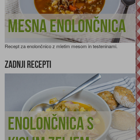
Mesna enolončnica
Recept za enolončnico z mletim mesom in testeninami.
Zadnji recepti
Enolončnica s