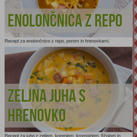
Enolončnica z repo
Recept za enolončnico z repo, porom in hrenovkami.
Zeljna juha s
hrenovko
Recept za juho z zeljem, korenjem, krompirjem, fižolom in