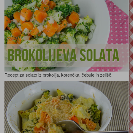
Brokolijeva solata
Recept za solato iz brokolija, korenčka, čebule in zelišč.