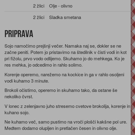
2 žlici
Olje - olivno
2 žlici
Sladka smetana
Priprava
Sojo namočimo prejšnji večer. Namaka naj se, dokler se ne
začne peniti. Potem jo pristavimo na štedilnik v čisti vodi in kot
pri fižolu, prvo vodo odlijemo. Skuhamo jo do mehkega. Ko je
res mehka, jo odcedimo in rahlo solimo.
Korenje operemo, narežemo na kockice in ga v rahlo osoljeni
vodi kuhamo 3 minute.
Brokoli očistimo, operemo in skuhamo tako, da ostane še
nekoliko čvrst.
V lonec z zelenjavno juho stresemo cvetove brokolija, korenje in
kuhano sojo.
Ne kuhamo več, samo pustimo na vroči plošči kakšne pol ure.
Medtem dodamo olupljen in pretlačen česen in olivno olje.