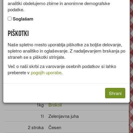
analitiki obdelujemo zbirne in anonimne demografske
soje
podatke.
Soglašam
Recept za enolončnico iz bokolija, soje in korenja.
Skupina:
Enolončnice
Piškotki
Količine za
4 osebe
Naše spletno mesto uporablja piškotke za boljše delovanje,
spletno analitiko in oglaševanje. Z nadaljevanjem brskanja po
Sestavine
straneh se s piškotki strinjate.
Več o naši skrbi za varovanje osebnih podatkov si lahko
300g
Soja
preberete v
pogojih uporabe
.
Sol
Shrani
300g
Korenje
1kg
Brokoli
1l
Zelenjavna juha
2 stroka
Česen