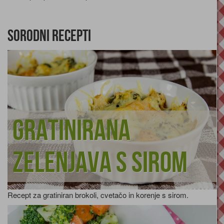
Sorodni recepti
Gratinirana
zelenjava s sirom
Recept za gratiniran brokoli, cvetačo in korenje s sirom.