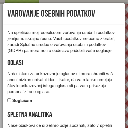
Varovanje osebnih podatkov
Toggl
navig
Na spletišču mojirecepti.com varovanje osebnih podatkov
jemljemo skrajno resno. Vaših podatkov ne bomo zlorabili,
zaradi Splošne uredbe o varovanju osebnih podatkov
(GDPR) pa moramo za obdelavo pridobiti vaše soglasje.
Oglasi
Naš sistem za prikazovanje oglasov si mora shraniti vaš
anonimiziran unikatni identifikator, da vam lahko omejuje
število prikazovanj istega oglasa ali pa vam prikazuje
personalizirane oglase.
Soglašam
Spletna analitika
Enolončnica iz brokolija in
Naše obiskovalce si želimo bolje spoznati, zato v spletni