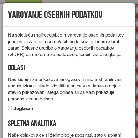
Varovanje osebnih podatkov
Toggl
navig
Na spletišču mojirecepti.com varovanje osebnih podatkov
jemljemo skrajno resno. Vaših podatkov ne bomo zlorabili,
zaradi Splošne uredbe o varovanju osebnih podatkov
(GDPR) pa moramo za obdelavo pridobiti vaše soglasje.
Oglasi
Naš sistem za prikazovanje oglasov si mora shraniti vaš
anonimiziran unikatni identifikator, da vam lahko omejuje
število prikazovanj istega oglasa ali pa vam prikazuje
personalizirane oglase.
Soglašam
Spletna analitika
Zdrobova štruca z zelenjavo
Naše obiskovalce si želimo bolje spoznati, zato v spletni