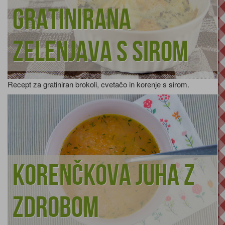
Gratinirana
zelenjava s sirom
Recept za gratiniran brokoli, cvetačo in korenje s sirom.
Korenčkova juha z
zdrobom