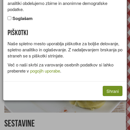
analitiki obdelujemo zbirne in anonimne demografske
Recept za zdrobovo štruco z brokolijem, grahom in korenčkom.
podatke.
Skupina:
Priloge in prikuhe
Soglašam
Količine za
4 osebe
Piškotki
Naše spletno mesto uporablja piškotke za boljše delovanje,
spletno analitiko in oglaševanje. Z nadaljevanjem brskanja po
straneh se s piškotki strinjate.
Več o naši skrbi za varovanje osebnih podatkov si lahko
preberete v
pogojih uporabe
.
Shrani
Sestavine