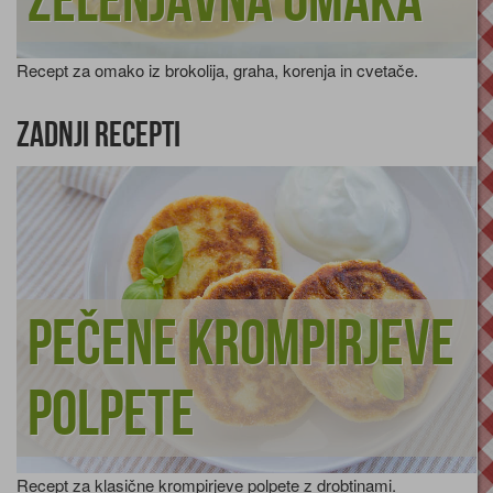
Zelenjavna omaka
Recept za omako iz brokolija, graha, korenja in cvetače.
Zadnji recepti
Pečene krompirjeve
polpete
Recept za klasične krompirjeve polpete z drobtinami.