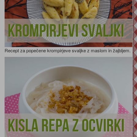
Krompirjevi svaljki
Recept za popečene krompirjeve svaljke z maslom in žajbljem.
Kisla repa z ocvirki