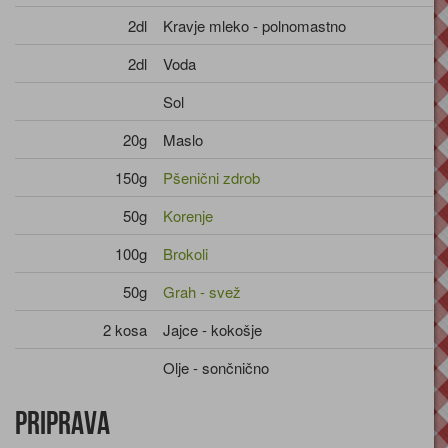
2dl
Kravje mleko - polnomastno
2dl
Voda
Sol
20g
Maslo
150g
Pšenični zdrob
50g
Korenje
100g
Brokoli
50g
Grah - svež
2 kosa
Jajce - kokošje
Olje - sončnično
Priprava