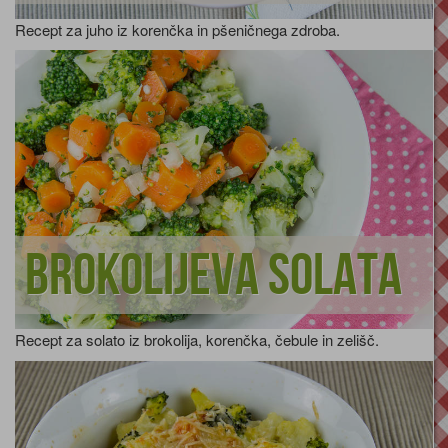
Recept za juho iz korenčka in pšeničnega zdroba.
Brokolijeva solata
Recept za solato iz brokolija, korenčka, čebule in zelišč.