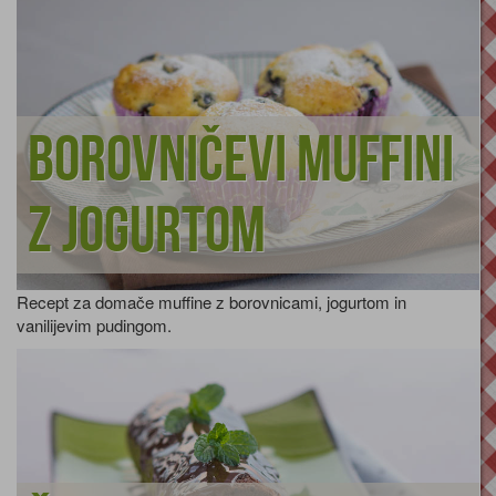
Borovničevi muffini
z jogurtom
Recept za domače muffine z borovnicami, jogurtom in
vanilijevim pudingom.