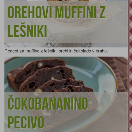
Orehovi muffini z
lešniki
Recept za muffine z lešniki, orehi in čokolado v prahu.
Čokobananino
pecivo