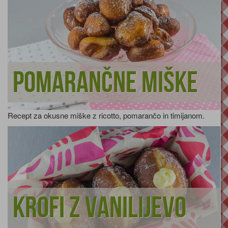
Pomarančne miške
Recept za okusne miške z ricotto, pomarančo in timijanom.
Krofi z vanilijevo