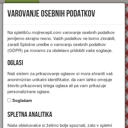
Varovanje osebnih podatkov
Toggl
navig
Na spletišču mojirecepti.com varovanje osebnih podatkov
jemljemo skrajno resno. Vaših podatkov ne bomo zlorabili,
zaradi Splošne uredbe o varovanju osebnih podatkov
(GDPR) pa moramo za obdelavo pridobiti vaše soglasje.
Oglasi
Naš sistem za prikazovanje oglasov si mora shraniti vaš
anonimiziran unikatni identifikator, da vam lahko omejuje
število prikazovanj istega oglasa ali pa vam prikazuje
personalizirane oglase.
Soglašam
Spletna analitika
Recepti za sladice
Naše obiskovalce si želimo bolje spoznati, zato v spletni