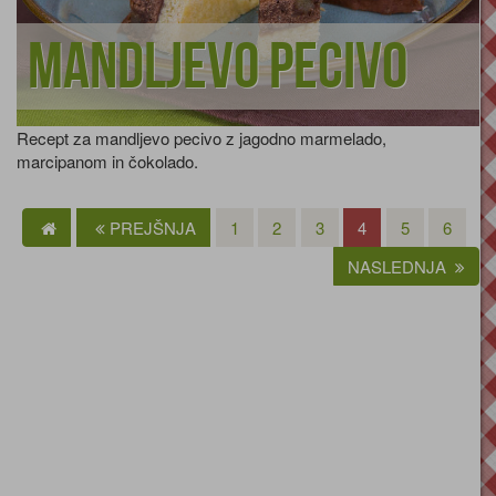
Mandljevo pecivo
Recept za mandljevo pecivo z jagodno marmelado,
marcipanom in čokolado.
PREJŠNJA
1
2
3
4
5
6
NASLEDNJA