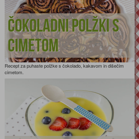
Čokoladni polžki s
cimetom
Recept za puhaste polžke s čokolado, kakavom in dišečim
cimetom.