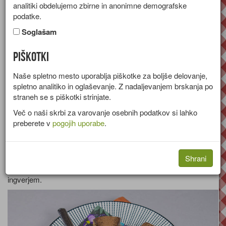
analitiki obdelujemo zbirne in anonimne demografske
[stran 4 od 38]
podatke.
Soglašam
Piškotki
Naše spletno mesto uporablja piškotke za boljše delovanje,
spletno analitiko in oglaševanje. Z nadaljevanjem brskanja po
Slivova marmelada
straneh se s piškotki strinjate.
Več o naši skrbi za varovanje osebnih podatkov si lahko
preberete v
pogojih uporabe
.
z viskijem
Shrani
Recept za okusno slivovo marmelado z viskijem in aromatičnim
ingverjem.