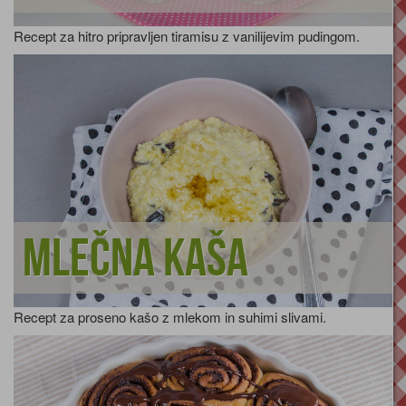
Recept za hitro pripravljen tiramisu z vanilijevim pudingom.
Mlečna kaša
Recept za proseno kašo z mlekom in suhimi slivami.