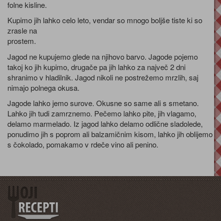
folne kisline.
Kupimo jih lahko celo leto, vendar so mnogo boljše tiste ki so
zrasle na
prostem.
Jagod ne kupujemo glede na njihovo barvo. Jagode pojemo
takoj ko jih kupimo, drugače pa jih lahko za največ 2 dni
shranimo v hladilnik. Jagod nikoli ne postrežemo mrzlih, saj
nimajo polnega okusa.
Jagode lahko jemo surove. Okusne so same ali s smetano.
Lahko jih tudi zamrznemo. Pečemo lahko pite, jih vlagamo,
delamo marmelado. Iz jagod lahko delamo odlične sladolede,
ponudimo jih s poprom ali balzamičnim kisom, lahko jih oblijemo
s čokolado, pomakamo v rdeče vino ali penino.