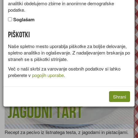
analitiki obdelujemo zbirne in anonimne demografske
Iz okusnih gozdnih jagod
podatke.
Sadje
Jagodičevje
Jagode
so kasneje vzgojili vrtne
Soglašam
jagode. Že v 14. stoletju so se nad jagodami zelo navdušili
Francozi.
Piškotki
Dandanes jagode sodijo med najbolj priljubljen sadež na svetu.
Naše spletno mesto uporablja piškotke za boljše delovanje,
spletno analitiko in oglaševanje. Z nadaljevanjem brskanja po
straneh se s piškotki strinjate.
Več o naši skrbi za varovanje osebnih podatkov si lahko
preberete v
pogojih uporabe
.
Shrani
Jagodni tart
Recept za pecivo iz listnatega testa, z jagodami in pistacijami.