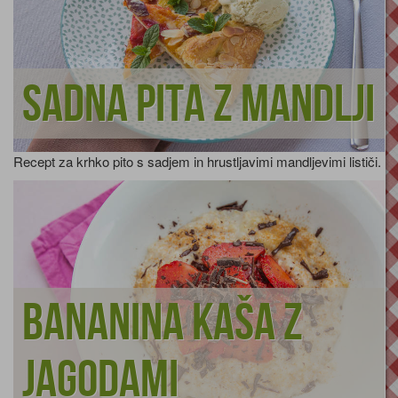
Sadna pita z mandlji
Recept za krhko pito s sadjem in hrustljavimi mandljevimi lističi.
Bananina kaša z
jagodami