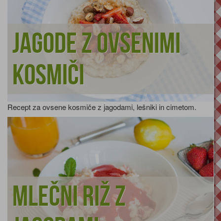
Jagode z ovsenimi
kosmiči
Recept za ovsene kosmiče z jagodami, lešniki in cimetom.
Mlečni riž z