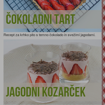
Čokoladni tart
Recept za krhko pito s temno čokolado in svežimi jagodami.
Jagodni kozarček