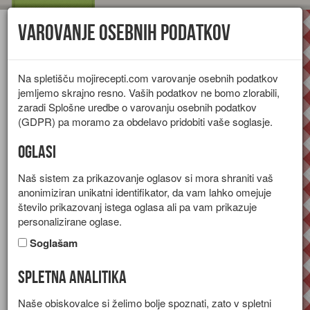
Varovanje osebnih podatkov
Toggl
navig
Na spletišču mojirecepti.com varovanje osebnih podatkov
jemljemo skrajno resno. Vaših podatkov ne bomo zlorabili,
zaradi Splošne uredbe o varovanju osebnih podatkov
(GDPR) pa moramo za obdelavo pridobiti vaše soglasje.
Oglasi
Naš sistem za prikazovanje oglasov si mora shraniti vaš
anonimiziran unikatni identifikator, da vam lahko omejuje
število prikazovanj istega oglasa ali pa vam prikazuje
personalizirane oglase.
Soglašam
Spletna analitika
Zgodovina jagod
Naše obiskovalce si želimo bolje spoznati, zato v spletni