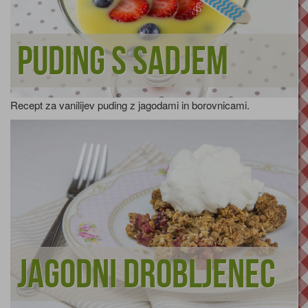
Puding s sadjem
Recept za vanilijev puding z jagodami in borovnicami.
Jagodni drobljenec