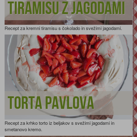
Tiramisu z jagodami
Recept za kremni tiramisu s čokolado in svežimi jagodami.
Torta Pavlova
Recept za krhko torto iz beljakov s svežimi jagodami in
smetanovo kremo.