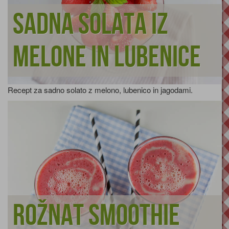
Sadna solata iz
melone in lubenice
Recept za sadno solato z melono, lubenico in jagodami.
Rožnat smoothie