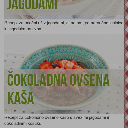
jagodami
Recept za mlečni riž z jagodami, cimetom, pomarančno lupinico
in jagodnim prelivom.
Čokoladna ovsena
kaša
Recept za čokoladno ovseno kašo s svežimi jagodami in
čokoladnimi koščki.