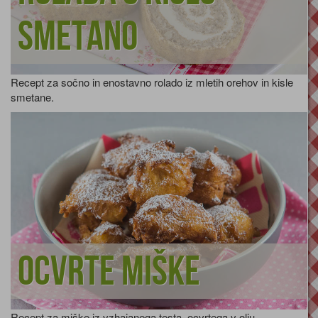
smetano
Recept za sočno in enostavno rolado iz mletih orehov in kisle
smetane.
Ocvrte miške
Recept za miške iz vzhajanega testa, ocvrtega v olju.