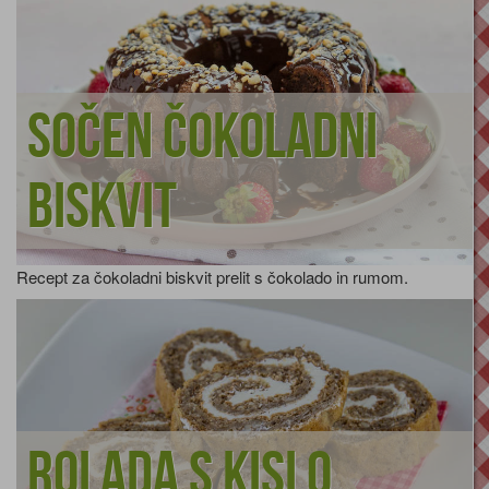
Sočen čokoladni
biskvit
Recept za čokoladni biskvit prelit s čokolado in rumom.
Rolada s kislo