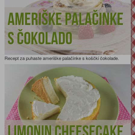
Ameriške palačinke
s čokolado
Recept za puhaste ameriške palačinke s koščki čokolade.
Limonin cheesecake