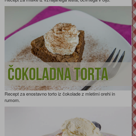
Čokoladna torta
Recept za enostavno torto iz čokolade z mletimi orehi in
rumom.