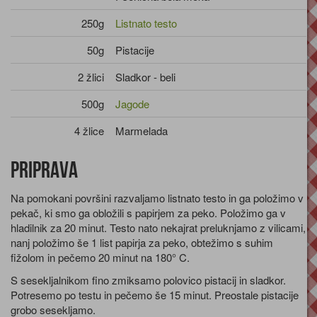
250g
Listnato testo
50g
Pistacije
2 žlici
Sladkor - beli
500g
Jagode
4 žlice
Marmelada
Priprava
Na pomokani površini razvaljamo listnato testo in ga položimo v
pekač, ki smo ga obložili s papirjem za peko. Položimo ga v
hladilnik za 20 minut. Testo nato nekajrat preluknjamo z vilicami,
nanj položimo še 1 list papirja za peko, obtežimo s suhim
fižolom in pečemo 20 minut na 180° C.
S sesekljalnikom fino zmiksamo polovico pistacij in sladkor.
Potresemo po testu in pečemo še 15 minut. Preostale pistacije
grobo sesekljamo.