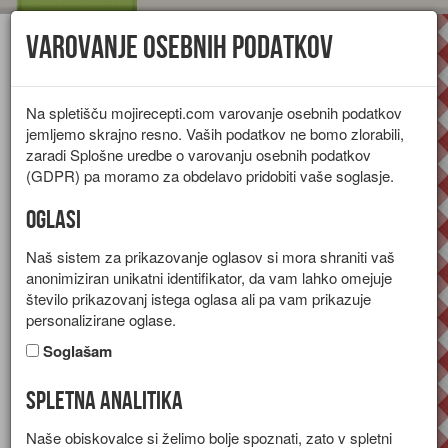
Varovanje osebnih podatkov
Toggl
navig
Na spletišču mojirecepti.com varovanje osebnih podatkov
jemljemo skrajno resno. Vaših podatkov ne bomo zlorabili,
zaradi Splošne uredbe o varovanju osebnih podatkov
(GDPR) pa moramo za obdelavo pridobiti vaše soglasje.
Oglasi
Naš sistem za prikazovanje oglasov si mora shraniti vaš
anonimiziran unikatni identifikator, da vam lahko omejuje
število prikazovanj istega oglasa ali pa vam prikazuje
personalizirane oglase.
Soglašam
Spletna analitika
Jagodni tart
Naše obiskovalce si želimo bolje spoznati, zato v spletni