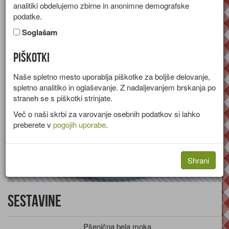
analitiki obdelujemo zbirne in anonimne demografske
Recept za pecivo iz listnatega testa, z jagodami in pistacijami.
podatke.
Skupina:
Sladice
Soglašam
Piškotki
Naše spletno mesto uporablja piškotke za boljše delovanje,
spletno analitiko in oglaševanje. Z nadaljevanjem brskanja po
straneh se s piškotki strinjate.
Več o naši skrbi za varovanje osebnih podatkov si lahko
preberete v
pogojih uporabe
.
Shrani
Sestavine
Pšenična bela moka