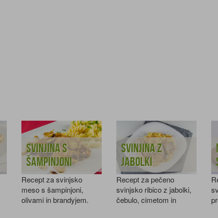
Svinjina s
Svinjina z
šampinjoni
jabolki
Recept za svinjsko
Recept za pečeno
R
meso s šampinjoni,
svinjsko ribico z jabolki,
s
olivami in brandyjem.
čebulo, cimetom in
p
rjavim sladkorjem.
m