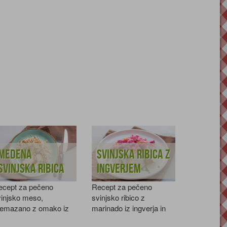
Medena
Svinjska ribica z
svinjska ribica
ingverjem
ecept za pečeno
Recept za pečeno
vinjsko meso,
svinjsko ribico z
remazano z omako iz
marinado iz ingverja in
edu in česna.
medu.