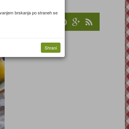
jevanjem brskanja po straneh se
Shrani