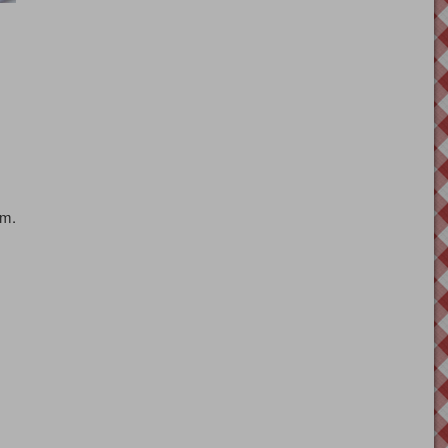
z
om.