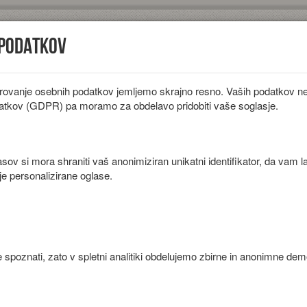
 podatkov
rovanje osebnih podatkov jemljemo skrajno resno. Vaših podatkov ne 
iložnosti
Diete
Sestavine
Članki
atkov (GDPR) pa moramo za obdelavo pridobiti vaše soglasje.
ov si mora shraniti vaš anonimiziran unikatni identifikator, da vam l
je personalizirane oglase.
 spoznati, zato v spletni analitiki obdelujemo zbirne in anonimne de