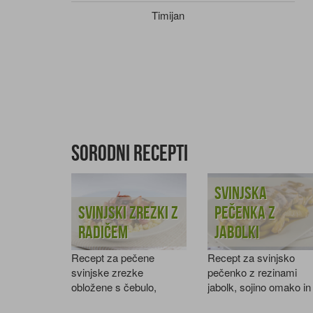
Timijan
Sorodni recepti
Svinjska
Svinjski zrezki z
pečenka z
radičem
jabolki
Recept za pečene
Recept za svinjsko
svinjske zrezke
pečenko z rezinami
obložene s čebulo,
jabolk, sojino omako in
jabolkom in radičem.
medom.