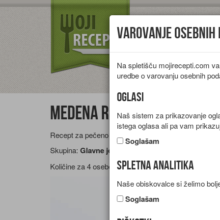
Varovanje osebnih
Na spletišču mojirecepti.com va
Vrste jedi
Pr
uredbe o varovanju osebnih pod
Oglasi
Medena ribica z jabolki
Naš sistem za prikazovanje oglas
istega oglasa ali pa vam prikazu
Recept za pečeno svinjsko ribico z jabolki in čebulo.
Soglašam
Skupina:
Glavne jedi
Spletna analitika
Količine za
4 osebe
Naše obiskovalce si želimo bolje
Soglašam