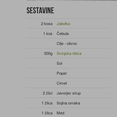
Sestavine
2 kosa
Jabolka
1 kos
Čebula
Olje - olivno
500g
Svinjska ribica
Sol
Poper
Cimet
2 žlici
Javorjev sirup
1 žlica
Sojina omaka
1 žlica
Med