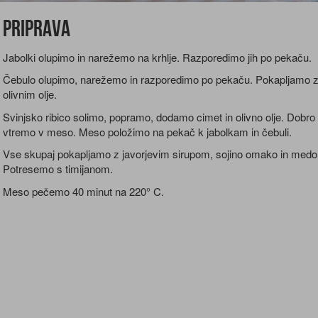
Priprava
Jabolki olupimo in narežemo na krhlje. Razporedimo jih po pekaču.
Čebulo olupimo, narežemo in razporedimo po pekaču. Pokapljamo 
olivnim olje.
Svinjsko ribico solimo, popramo, dodamo cimet in olivno olje. Dobro
vtremo v meso. Meso položimo na pekač k jabolkam in čebuli.
Vse skupaj pokapljamo z javorjevim sirupom, sojino omako in med
Potresemo s timijanom.
Meso pečemo 40 minut na 220° C.