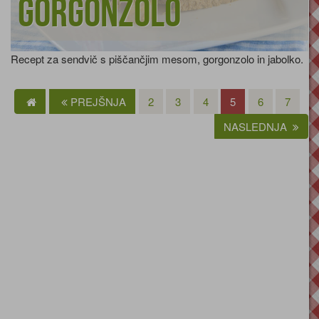
gorgonzolo
Recept za sendvič s piščančjim mesom, gorgonzolo in jabolko.
PREJŠNJA
2
3
4
5
6
7
NASLEDNJA