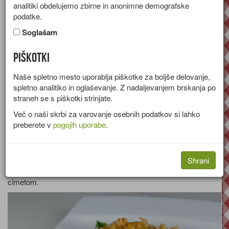
analitiki obdelujemo zbirne in anonimne demografske
[stran 5 od 62]
podatke.
Soglašam
Piškotki
Naše spletno mesto uporablja piškotke za boljše delovanje,
spletno analitiko in oglaševanje. Z nadaljevanjem brskanja po
straneh se s piškotki strinjate.
Več o naši skrbi za varovanje osebnih podatkov si lahko
preberete v
pogojih uporabe
.
Mlečni riž z jabolki
Shrani
Recept za mlečni riž z jabolki, limoninim sokom in dišečim
cimetom.