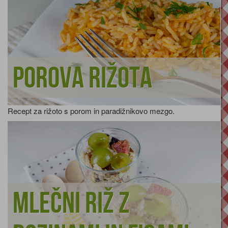
Porova rižota
Recept za rižoto s porom in paradižnikovo mezgo.
Mlečni riž z