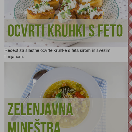
Ocvrti kruhki s feto
Recept za slastne ocvrte kruhke s feta sirom in svežim
timijanom.
Zelenjavna
mineštra