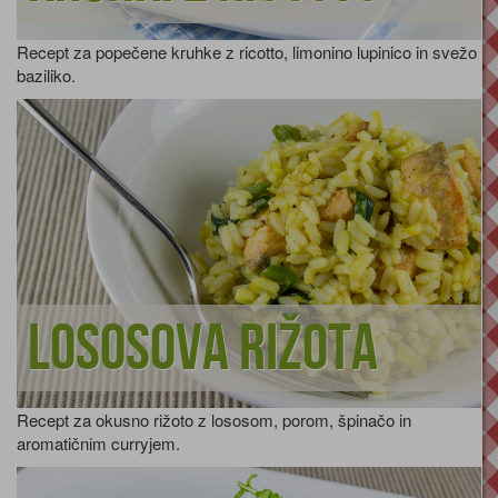
Recept za popečene kruhke z ricotto, limonino lupinico in svežo
baziliko.
Lososova rižota
Recept za okusno rižoto z lososom, porom, špinačo in
aromatičnim curryjem.