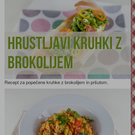
Hrustljavi kruhki z
brokolijem
Recept za popečene kruhke z brokolijem in pršutom.