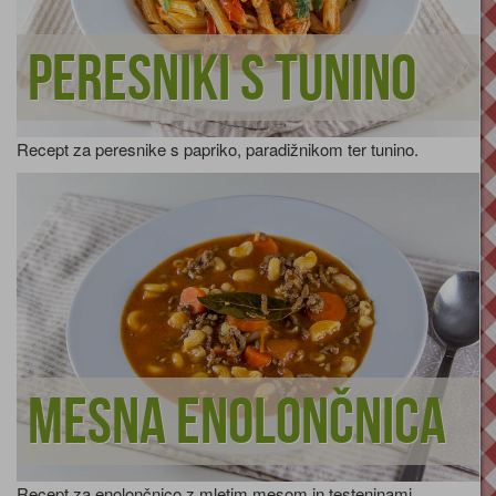
Peresniki s tunino
Recept za peresnike s papriko, paradižnikom ter tunino.
Mesna enolončnica
Recept za enolončnico z mletim mesom in testeninami.