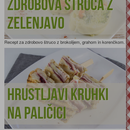
Zdrobova štruca z
zelenjavo
Recept za zdrobovo štruco z brokolijem, grahom in korenčkom.
Hrustljavi kruhki
na paličici