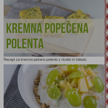
Kremna popečena
polenta
Recept za kremno pečeno polento z ricotto in čebulo.