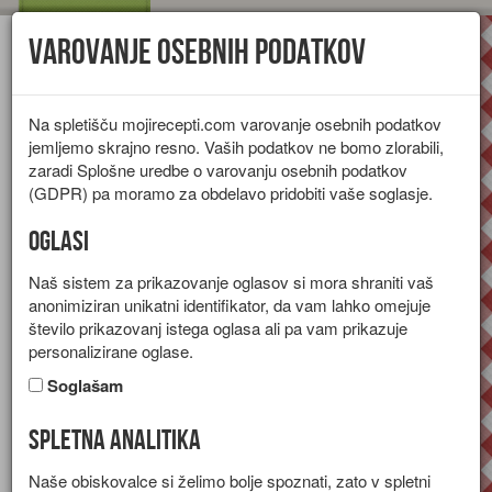
Varovanje osebnih podatkov
Toggl
navig
Na spletišču mojirecepti.com varovanje osebnih podatkov
jemljemo skrajno resno. Vaših podatkov ne bomo zlorabili,
zaradi Splošne uredbe o varovanju osebnih podatkov
(GDPR) pa moramo za obdelavo pridobiti vaše soglasje.
Oglasi
Naš sistem za prikazovanje oglasov si mora shraniti vaš
anonimiziran unikatni identifikator, da vam lahko omejuje
število prikazovanj istega oglasa ali pa vam prikazuje
personalizirane oglase.
Soglašam
Spletna analitika
Jedi iz žita in žitnih izdelkov
Naše obiskovalce si želimo bolje spoznati, zato v spletni