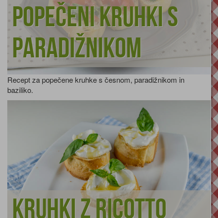
Popečeni kruhki s
paradižnikom
Recept za popečene kruhke s česnom, paradižnikom in
baziliko.
Kruhki z ricotto