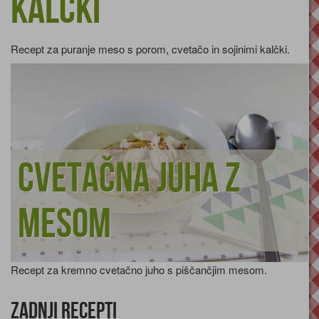
kalčki
Recept za puranje meso s porom, cvetačo in sojinimi kalčki.
Cvetačna juha z
mesom
Recept za kremno cvetačno juho s piščančjim mesom.
Zadnji recepti