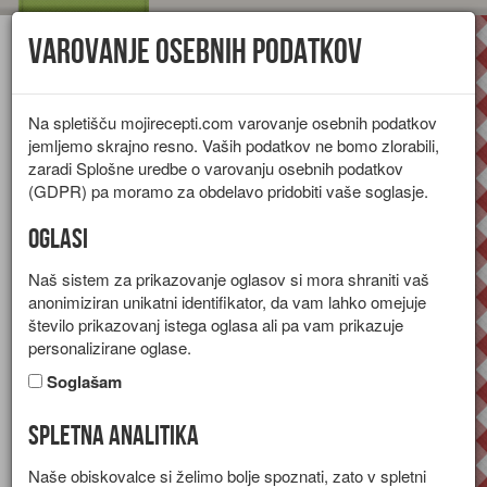
Varovanje osebnih podatkov
Toggl
navig
Na spletišču mojirecepti.com varovanje osebnih podatkov
jemljemo skrajno resno. Vaših podatkov ne bomo zlorabili,
zaradi Splošne uredbe o varovanju osebnih podatkov
(GDPR) pa moramo za obdelavo pridobiti vaše soglasje.
Oglasi
Naš sistem za prikazovanje oglasov si mora shraniti vaš
anonimiziran unikatni identifikator, da vam lahko omejuje
število prikazovanj istega oglasa ali pa vam prikazuje
personalizirane oglase.
Soglašam
Spletna analitika
Zelenjavna juha s hrenovko
Naše obiskovalce si želimo bolje spoznati, zato v spletni