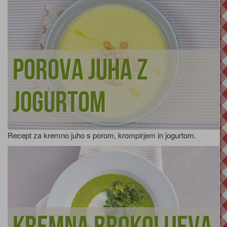
Porova juha z
jogurtom
Recept za kremno juho s porom, krompirjem in jogurtom.