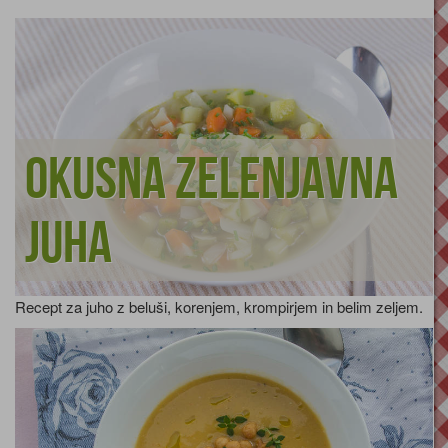
Okusna zelenjavna
juha
Recept za juho z beluši, korenjem, krompirjem in belim zeljem.