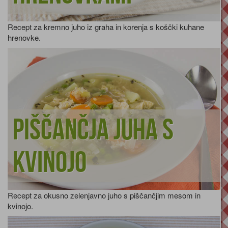
Recept za kremno juho iz graha in korenja s koščki kuhane
hrenovke.
Piščančja juha s
kvinojo
Recept za okusno zelenjavno juho s piščančjim mesom in
kvinojo.