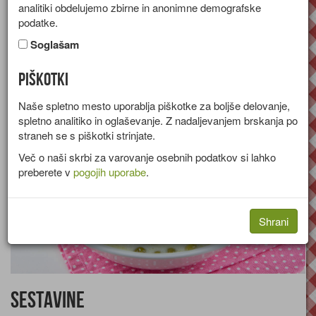
analitiki obdelujemo zbirne in anonimne demografske
Recept za juho iz cvetače, graha, pora in hrenovke.
podatke.
Skupina:
Juhe
Soglašam
Količine za
4 osebe
Piškotki
Naše spletno mesto uporablja piškotke za boljše delovanje,
spletno analitiko in oglaševanje. Z nadaljevanjem brskanja po
straneh se s piškotki strinjate.
Več o naši skrbi za varovanje osebnih podatkov si lahko
preberete v
pogojih uporabe
.
Shrani
Sestavine