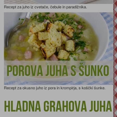
Recept za juho iz cvetače, čebule in paradižnika.
Porova juha s šunko
Recept za okusno juho iz pora in krompirja, s koščki šunke.
Hladna grahova juha