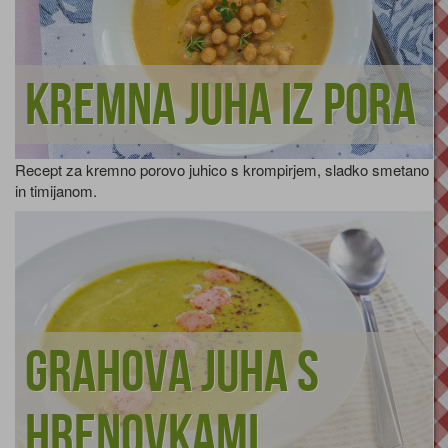
Kremna juha iz pora
Recept za kremno porovo juhico s krompirjem, sladko smetano
in timijanom.
Grahova juha s
hrenovkami