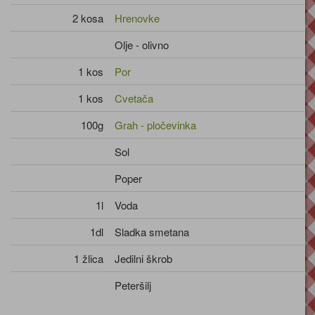
2 kosa
Hrenovke
Olje - olivno
1 kos
Por
1 kos
Cvetača
100g
Grah - pločevinka
Sol
Poper
1l
Voda
1dl
Sladka smetana
1 žlica
Jedilni škrob
Peteršilj