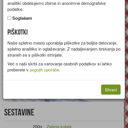
analitiki obdelujemo zbirne in anonimne demografske
Recept za zeleno solato s papriko, orehi in sirom.
podatke.
Skupina:
Solate
Soglašam
Piškotki
Naše spletno mesto uporablja piškotke za boljše delovanje,
spletno analitiko in oglaševanje. Z nadaljevanjem brskanja po
straneh se s piškotki strinjate.
Več o naši skrbi za varovanje osebnih podatkov si lahko
preberete v
pogojih uporabe
.
Shrani
Sestavine
200g
Zelena solata