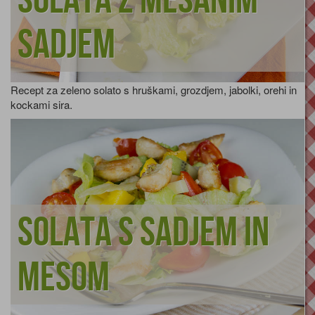
Solata z mešanim
sadjem
Recept za zeleno solato s hruškami, grozdjem, jabolki, orehi in
kockami sira.
Solata s sadjem in
mesom