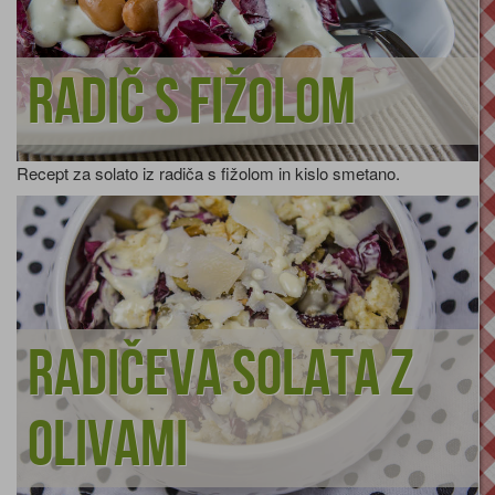
Radič s fižolom
Recept za solato iz radiča s fižolom in kislo smetano.
Radičeva solata z
olivami