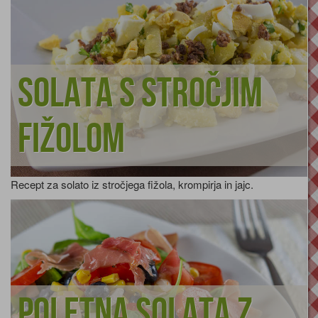
Solata s stročjim
fižolom
Recept za solato iz stročjega fižola, krompirja in jajc.
Poletna solata z