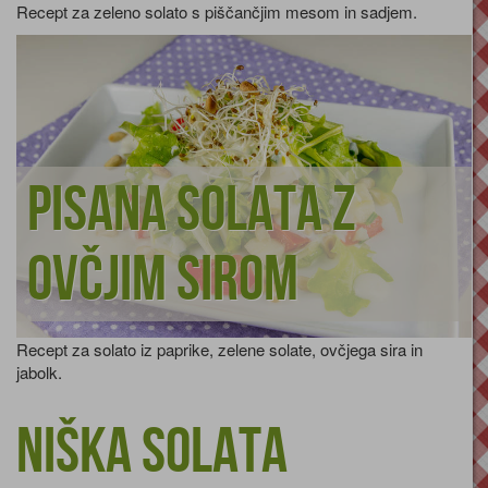
Recept za zeleno solato s piščančjim mesom in sadjem.
Pisana solata z
ovčjim sirom
Recept za solato iz paprike, zelene solate, ovčjega sira in
jabolk.
Niška solata