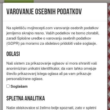
Varovanje osebnih podatkov
Toggl
navig
Na spletišču mojirecepti.com varovanje osebnih podatkov
jemljemo skrajno resno. Vaših podatkov ne bomo zlorabili,
zaradi Splošne uredbe o varovanju osebnih podatkov
(GDPR) pa moramo za obdelavo pridobiti vaše soglasje.
Oglasi
Naš sistem za prikazovanje oglasov si mora shraniti vaš
anonimiziran unikatni identifikator, da vam lahko omejuje
število prikazovanj istega oglasa ali pa vam prikazuje
personalizirane oglase.
Soglašam
Spletna analitika
Zelena solata s papriko
Naše obiskovalce si želimo bolje spoznati, zato v spletni