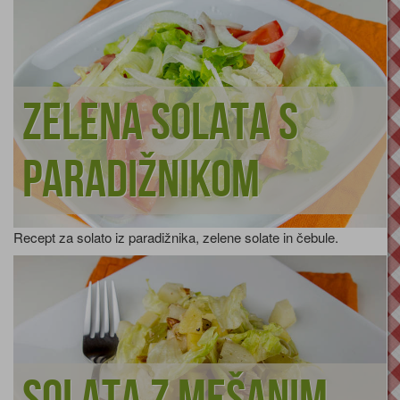
Zelena solata s
paradižnikom
Recept za solato iz paradižnika, zelene solate in čebule.