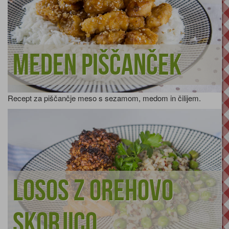
Meden piščanček
Recept za piščančje meso s sezamom, medom in čilijem.
Losos z orehovo
skorjico