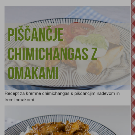
Piščančje
chimichangas z
omakami
Recept za kremne chimichangas s piščančjim nadevom in
tremi omakami.