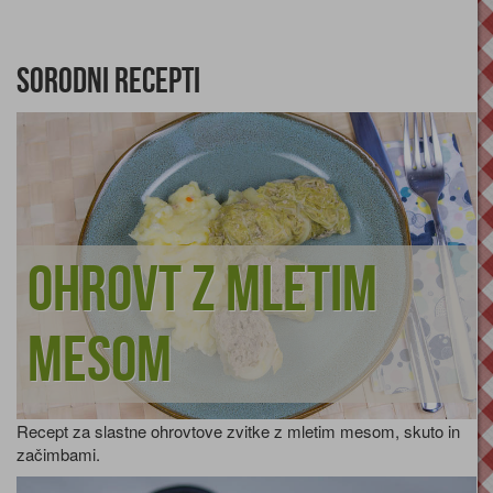
Sorodni recepti
Ohrovt z mletim
mesom
Recept za slastne ohrovtove zvitke z mletim mesom, skuto in
začimbami.