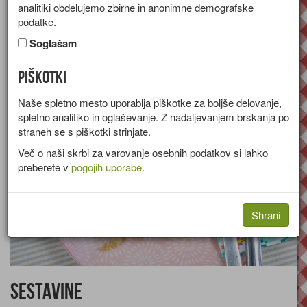
analitiki obdelujemo zbirne in anonimne demografske
Recept za zavitek iz listnatega testa z lososom in ohrovtom.
podatke.
Skupina:
Glavne jedi
Soglašam
Količine za
4 osebe
Piškotki
Naše spletno mesto uporablja piškotke za boljše delovanje,
spletno analitiko in oglaševanje. Z nadaljevanjem brskanja po
straneh se s piškotki strinjate.
Več o naši skrbi za varovanje osebnih podatkov si lahko
preberete v
pogojih uporabe
.
Shrani
Sestavine