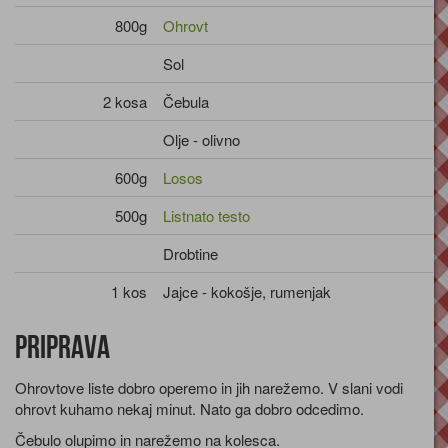
800g
Ohrovt
Sol
2 kosa
Čebula
Olje - olivno
600g
Losos
500g
Listnato testo
Drobtine
1 kos
Jajce - kokošje, rumenjak
Priprava
Ohrovtove liste dobro operemo in jih narežemo. V slani vodi
ohrovt kuhamo nekaj minut. Nato ga dobro odcedimo.
Čebulo olupimo in narežemo na kolesca.