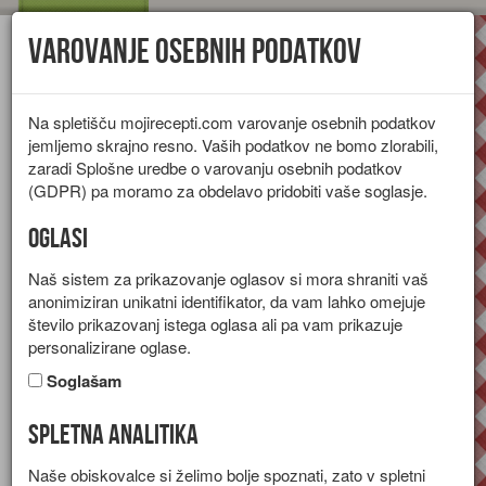
Varovanje osebnih podatkov
Toggl
navig
Na spletišču mojirecepti.com varovanje osebnih podatkov
jemljemo skrajno resno. Vaših podatkov ne bomo zlorabili,
zaradi Splošne uredbe o varovanju osebnih podatkov
(GDPR) pa moramo za obdelavo pridobiti vaše soglasje.
Oglasi
Naš sistem za prikazovanje oglasov si mora shraniti vaš
anonimiziran unikatni identifikator, da vam lahko omejuje
število prikazovanj istega oglasa ali pa vam prikazuje
personalizirane oglase.
Soglašam
Spletna analitika
Zavitek z lososom
Naše obiskovalce si želimo bolje spoznati, zato v spletni