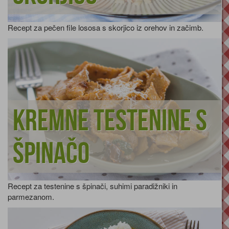
Recept za pečen file lososa s skorjico iz orehov in začimb.
Kremne testenine s
špinačo
Recept za testenine s špinači, suhimi paradižniki in
parmezanom.