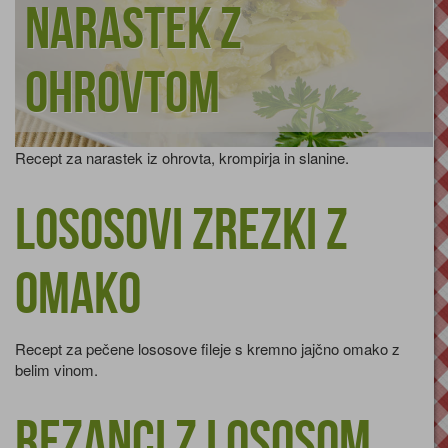
Narastek z
ohrovtom
Recept za narastek iz ohrovta, krompirja in slanine.
Lososovi zrezki z
omako
Recept za pečene lososove fileje s kremno jajčno omako z
belim vinom.
Rezanci z lososom