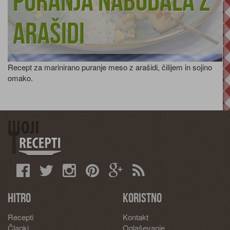
Puranja nabodala z
arašidi
Recept za marinirano puranje meso z arašidi, čilijem in sojino
omako.
Hitro
Koristno
Recepti
Kontakt
Članki
Oglaševanje