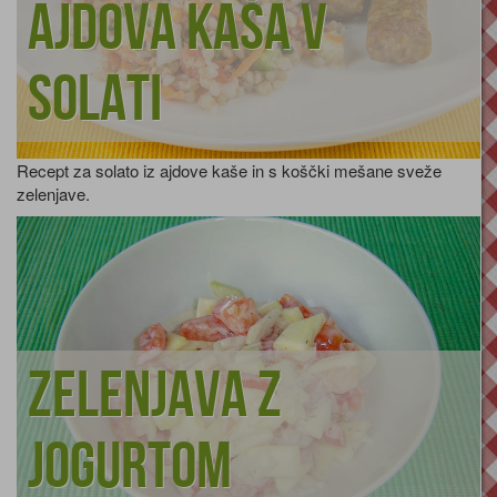
Ajdova kaša v
solati
Recept za solato iz ajdove kaše in s koščki mešane sveže
zelenjave.
Zelenjava z
jogurtom