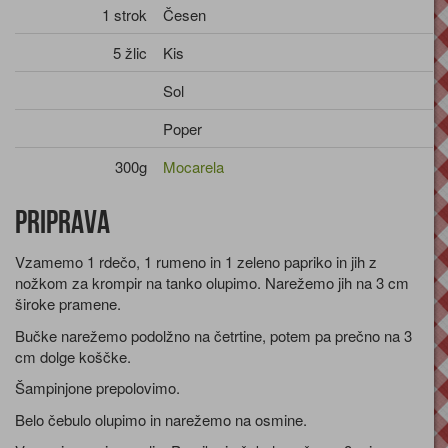
1 strok
Česen
5 žlic
Kis
Sol
Poper
300g
Mocarela
Priprava
Vzamemo 1 rdečo, 1 rumeno in 1 zeleno papriko in jih z
nožkom za krompir na tanko olupimo. Narežemo jih na 3 cm
široke pramene.
Bučke narežemo podolžno na četrtine, potem pa prečno na 3
cm dolge koščke.
Šampinjone prepolovimo.
Belo čebulo olupimo in narežemo na osmine.