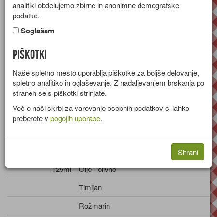
analitiki obdelujemo zbirne in anonimne demografske
Recept za solato iz paprike, bučk, šampinjonov in mocarele.
podatke.
Skupina:
Solate
Soglašam
Količine za
4 osebe
Piškotki
Sestavine
Naše spletno mesto uporablja piškotke za boljše delovanje,
spletno analitiko in oglaševanje. Z nadaljevanjem brskanja po
straneh se s piškotki strinjate.
3 kosi
Paprika
Več o naši skrbi za varovanje osebnih podatkov si lahko
400g
Bučke
preberete v
pogojih uporabe
.
250g
Šampinjoni
300g
Čebula - spomladanska
Shrani
125ml
Olje - olivno
Timijan
Rožmarin