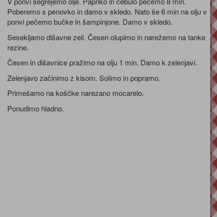
V ponvi segrejemo olje. Papriko in čebulo pečemo 8 min.
Poberemo s penovko in damo v skledo. Nato še 6 min na olju v
ponvi pečemo bučke in šampinjone. Damo v skledo.
Sesekljamo dišavne zeli. Česen olupimo in narežemo na tanke
rezine.
Česen in dišavnice pražimo na olju 1 min. Damo k zelenjavi.
Zelenjavo začinimo z kisom. Solimo in popramo.
Primešamo na koščke narezano mocarelo.
Ponudimo hladno.