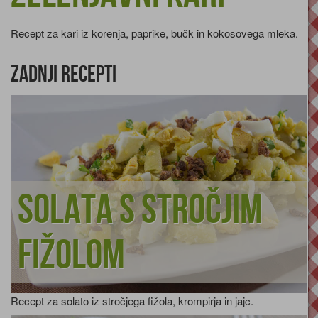
Recept za kari iz korenja, paprike, bučk in kokosovega mleka.
Zadnji recepti
Solata s stročjim
fižolom
Recept za solato iz stročjega fižola, krompirja in jajc.