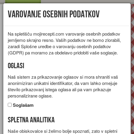
Varovanje osebnih podatkov
Toggl
navig
Na spletišču mojirecepti.com varovanje osebnih podatkov
jemljemo skrajno resno. Vaših podatkov ne bomo zlorabili,
zaradi Splošne uredbe o varovanju osebnih podatkov
(GDPR) pa moramo za obdelavo pridobiti vaše soglasje.
Oglasi
Naš sistem za prikazovanje oglasov si mora shraniti vaš
anonimiziran unikatni identifikator, da vam lahko omejuje
število prikazovanj istega oglasa ali pa vam prikazuje
personalizirane oglase.
Soglašam
Spletna analitika
Solata iz paprike in bučk
Naše obiskovalce si želimo bolje spoznati, zato v spletni