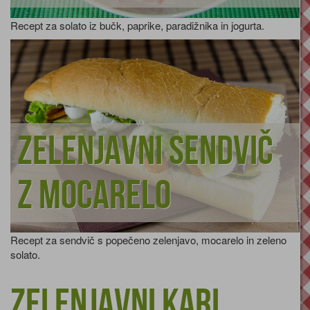
Recept za solato iz bučk, paprike, paradižnika in jogurta.
Zelenjavni sendvič
z mocarelo
Recept za sendvič s popečeno zelenjavo, mocarelo in zeleno
solato.
Zelenjavni kari