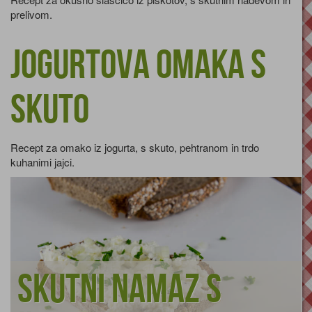
prelivom.
Jogurtova omaka s
skuto
Recept za omako iz jogurta, s skuto, pehtranom in trdo
kuhanimi jajci.
Skutni namaz s