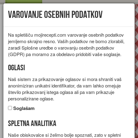
Varovanje osebnih podatkov
Toggl
navig
Na spletišču mojirecepti.com varovanje osebnih podatkov
jemljemo skrajno resno. Vaših podatkov ne bomo zlorabili,
zaradi Splošne uredbe o varovanju osebnih podatkov
(GDPR) pa moramo za obdelavo pridobiti vaše soglasje.
Oglasi
Naš sistem za prikazovanje oglasov si mora shraniti vaš
anonimiziran unikatni identifikator, da vam lahko omejuje
število prikazovanj istega oglasa ali pa vam prikazuje
personalizirane oglase.
Soglašam
Spletna analitika
Skutni štruklji s pehtranom
Naše obiskovalce si želimo bolje spoznati, zato v spletni