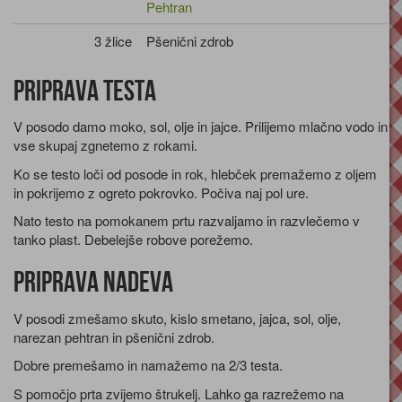
Pehtran
3 žlice
Pšenični zdrob
Priprava testa
V posodo damo moko, sol, olje in jajce. Prilijemo mlačno vodo in
vse skupaj zgnetemo z rokami.
Ko se testo loči od posode in rok, hlebček premažemo z oljem
in pokrijemo z ogreto pokrovko. Počiva naj pol ure.
Nato testo na pomokanem prtu razvaljamo in razvlečemo v
tanko plast. Debelejše robove porežemo.
Priprava nadeva
V posodi zmešamo skuto, kislo smetano, jajca, sol, olje,
narezan pehtran in pšenični zdrob.
Dobre premešamo in namažemo na 2/3 testa.
S pomočjo prta zvijemo štrukelj. Lahko ga razrežemo na