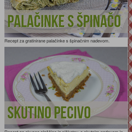
Palačinke s špinačo
Recept za gratinirane palačinke s špinačnim nadevom.
Skutino pecivo
Recept za okusno slaščico iz piškotov, s skutnim nadevom in