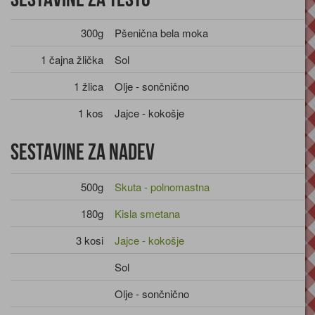
300g
Pšenična bela moka
1 čajna žlička
Sol
1 žlica
Olje - sončnično
1 kos
Jajce - kokošje
Sestavine za nadev
500g
Skuta - polnomastna
180g
Kisla smetana
3 kosi
Jajce - kokošje
Sol
Olje - sončnično