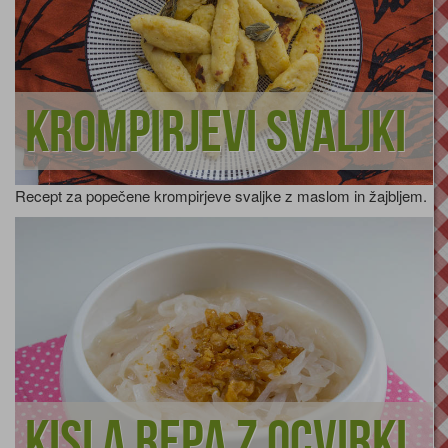
Krompirjevi svaljki
Recept za popečene krompirjeve svaljke z maslom in žajbljem.
Kisla repa z ocvirki