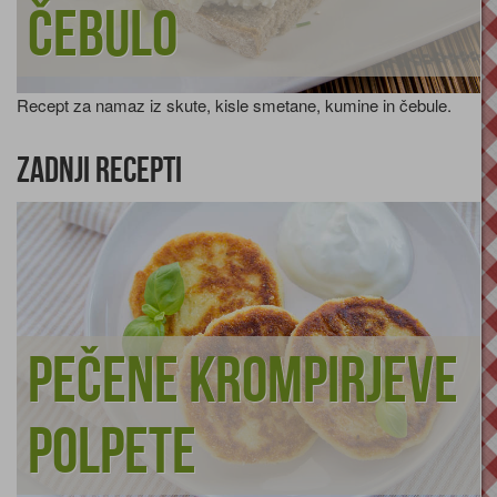
čebulo
Recept za namaz iz skute, kisle smetane, kumine in čebule.
Zadnji recepti
Pečene krompirjeve
polpete