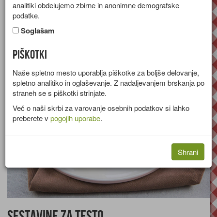
analitiki obdelujemo zbirne in anonimne demografske
Recept za štruklje iz vlečenega testa s skutinim nadevom in
podatke.
svežim pehtranom.
Soglašam
Skupina:
Priloge in prikuhe
Piškotki
Količine za
4 osebe
Naše spletno mesto uporablja piškotke za boljše delovanje,
spletno analitiko in oglaševanje. Z nadaljevanjem brskanja po
straneh se s piškotki strinjate.
Več o naši skrbi za varovanje osebnih podatkov si lahko
preberete v
pogojih uporabe
.
Shrani
Sestavine za testo