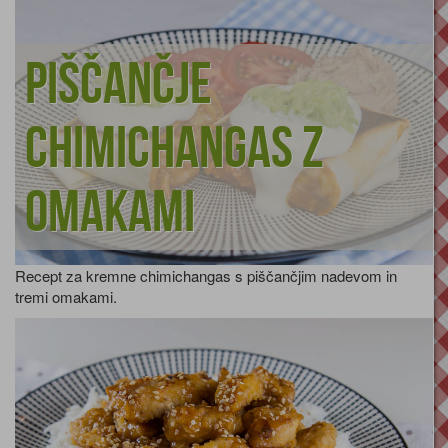
Piščančje
chimichangas z
omakami
Recept za kremne chimichangas s piščančjim nadevom in
tremi omakami.