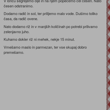
V loncu segrejemo olje in na njem popečemo cel česen. Nato
česen odstranimo.
Dodamo radič in sol, ter prilijemo malo vode. Dušimo toliko
časa, da radič ovene.
Nato dodamo riž in v manjših količinah po potrebi prilivamo
zelenjavno juho.
Kuhamo dokler riž ni mehek, nekje 15 minut.
Vmešamo maslo in parmezan, ter vse skupaj dobro
premešamo.