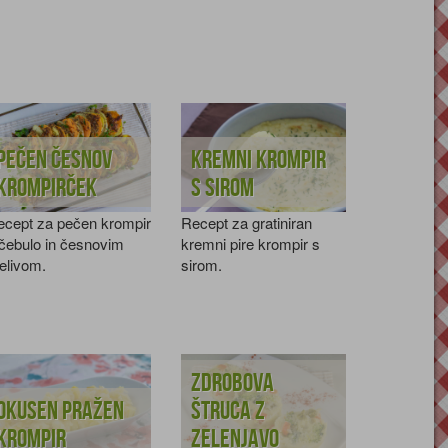
Pečen česnov
Kremni krompir
krompirček
s sirom
ecept za pečen krompir
Recept za gratiniran
čebulo in česnovim
kremni pire krompir s
elivom.
sirom.
Zdrobova
Okusen pražen
štruca z
krompir
zelenjavo