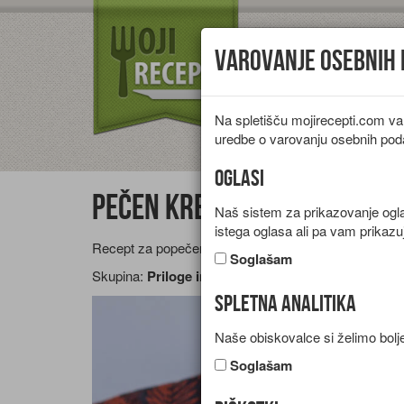
Varovanje osebnih
Na spletišču mojirecepti.com va
Vrste jedi
Pr
uredbe o varovanju osebnih pod
Oglasi
Pečen kremni krompir
Naš sistem za prikazovanje oglas
istega oglasa ali pa vam prikazu
Recept za popečen pire krompir s kremnim sirom in
Soglašam
Skupina:
Priloge in prikuhe
Spletna analitika
Naše obiskovalce si želimo bolje
Soglašam