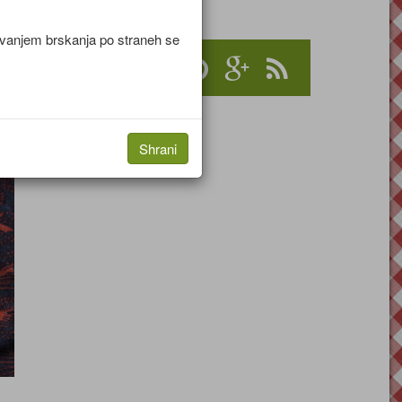
jevanjem brskanja po straneh se
Shrani