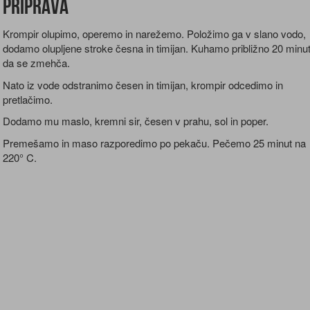
Priprava
Krompir olupimo, operemo in narežemo. Položimo ga v slano vodo,
dodamo olupljene stroke česna in timijan. Kuhamo približno 20 minut
da se zmehča.
Nato iz vode odstranimo česen in timijan, krompir odcedimo in
pretlačimo.
Dodamo mu maslo, kremni sir, česen v prahu, sol in poper.
Premešamo in maso razporedimo po pekaču. Pečemo 25 minut na
220° C.