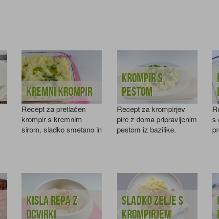
Krompir s
Kremni krompir
pestom
Recept za pretlačen
Recept za krompirjev
R
krompir s kremnim
pire z doma pripravljenim
s 
sirom, sladko smetano in
pestom iz bazilike.
pr
drobnjakom.
Kisla repa z
Sladko zelje s
ocvirki
krompirjem