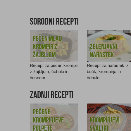
Sorodni recepti
Pečen mlad
krompir z
Zelenjavni
žajbljem
narastek
Recept za pečen krompir
Recept za narastek iz
z žajbljem, čebulo in
bučk, krompirja in
česnom.
čebule.
Zadnji recepti
Pečene
krompirjeve
Krompirjevi
polpete
svaljki