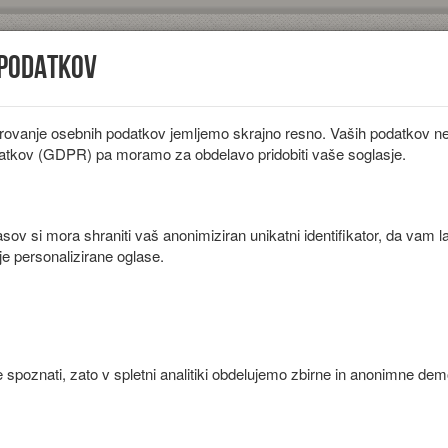
 podatkov
rovanje osebnih podatkov jemljemo skrajno resno. Vaših podatkov ne 
iložnosti
Diete
Sestavine
Članki
atkov (GDPR) pa moramo za obdelavo pridobiti vaše soglasje.
ov si mora shraniti vaš anonimiziran unikatni identifikator, da vam l
je personalizirane oglase.
 česnom.
 spoznati, zato v spletni analitiki obdelujemo zbirne in anonimne de