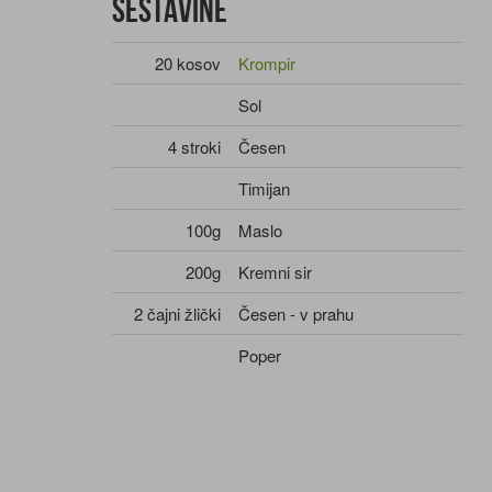
Sestavine
20 kosov
Krompir
Sol
4 stroki
Česen
Timijan
100g
Maslo
200g
Kremni sir
2 čajni žlički
Česen - v prahu
Poper