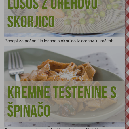
Losos z orehovo
skorjico
Recept za pečen file lososa s skorjico iz orehov in začimb.
Kremne testenine s
špinačo