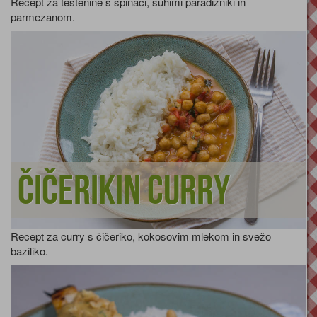
Recept za testenine s špinači, suhimi paradižniki in
parmezanom.
Čičerikin curry
Recept za curry s čičeriko, kokosovim mlekom in svežo
baziliko.