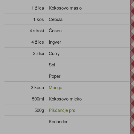
1 žlica
Kokosovo maslo
1 kos
Čebula
4 stroki
Česen
4 žlice
Ingver
2 žlici
Curry
Sol
Poper
2 kosa
Mango
500ml
Kokosovo mleko
500g
Piščančje prsi
Koriander