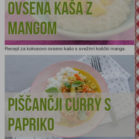
Ovsena kaša z
mangom
Recept za kokosovo ovseno kašo s svežimi koščki manga.
Piščančji curry s
papriko