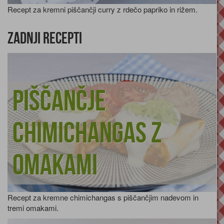
Recept za kremni piščančji curry z rdečo papriko in rižem.
Zadnji recepti
Piščančje
chimichangas z
omakami
Recept za kremne chimichangas s piščančjim nadevom in
tremi omakami.