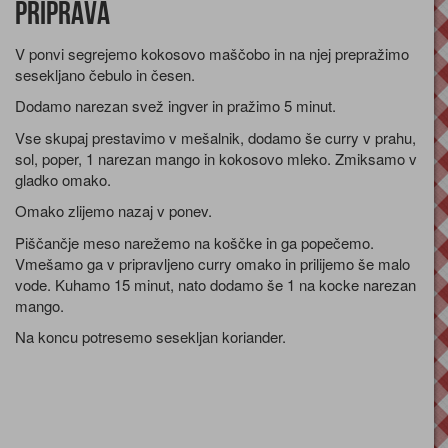
Priprava
V ponvi segrejemo kokosovo maščobo in na njej prepražimo
sesekljano čebulo in česen.
Dodamo narezan svež ingver in pražimo 5 minut.
Vse skupaj prestavimo v mešalnik, dodamo še curry v prahu,
sol, poper, 1 narezan mango in kokosovo mleko. Zmiksamo v
gladko omako.
Omako zlijemo nazaj v ponev.
Piščančje meso narežemo na koščke in ga popečemo.
Vmešamo ga v pripravljeno curry omako in prilijemo še malo
vode. Kuhamo 15 minut, nato dodamo še 1 na kocke narezan
mango.
Na koncu potresemo sesekljan koriander.