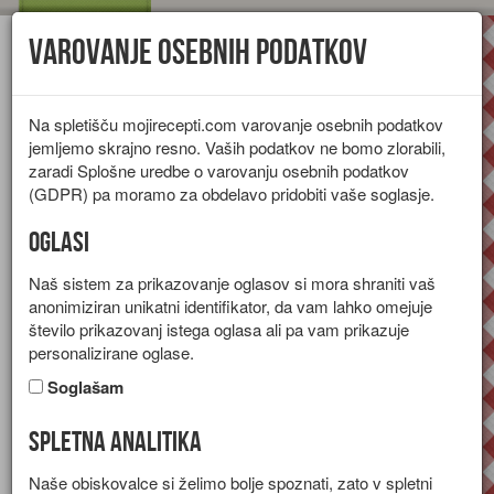
Varovanje osebnih podatkov
Toggl
navig
Na spletišču mojirecepti.com varovanje osebnih podatkov
jemljemo skrajno resno. Vaših podatkov ne bomo zlorabili,
zaradi Splošne uredbe o varovanju osebnih podatkov
(GDPR) pa moramo za obdelavo pridobiti vaše soglasje.
Oglasi
Naš sistem za prikazovanje oglasov si mora shraniti vaš
anonimiziran unikatni identifikator, da vam lahko omejuje
število prikazovanj istega oglasa ali pa vam prikazuje
personalizirane oglase.
Soglašam
Spletna analitika
Mango curry
Naše obiskovalce si želimo bolje spoznati, zato v spletni