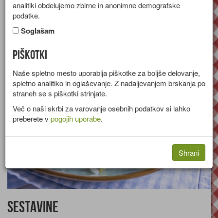
analitiki obdelujemo zbirne in anonimne demografske
Recept za piščančji curry z mangom in kokosovim mlekom.
podatke.
Skupina:
Glavne jedi
Soglašam
Količine za
4 osebe
Piškotki
Naše spletno mesto uporablja piškotke za boljše delovanje,
spletno analitiko in oglaševanje. Z nadaljevanjem brskanja po
straneh se s piškotki strinjate.
Več o naši skrbi za varovanje osebnih podatkov si lahko
preberete v
pogojih uporabe
.
Shrani
Sestavine