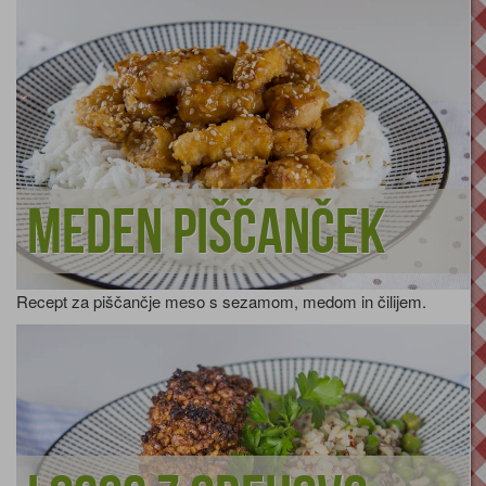
Meden piščanček
Recept za piščančje meso s sezamom, medom in čilijem.