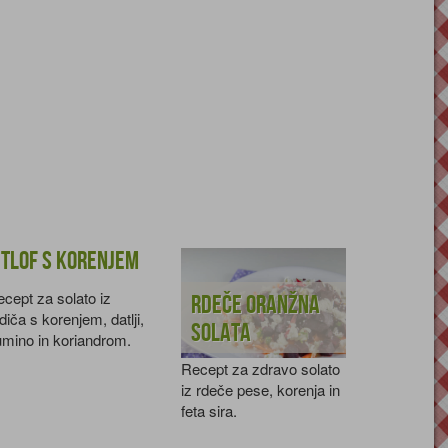
itlof s korenjem
cept za solato iz
Rdeče oranžna
diča s korenjem, datlji,
solata
mino in koriandrom.
Recept za zdravo solato
iz rdeče pese, korenja in
feta sira.