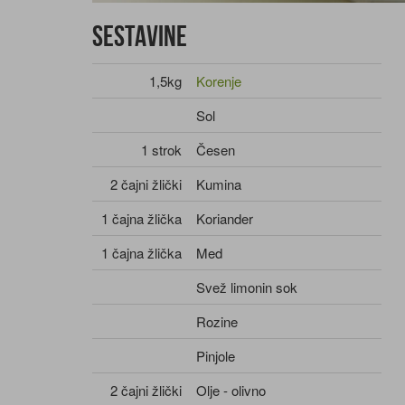
Sestavine
1,5kg
Korenje
Sol
1 strok
Česen
2 čajni žlički
Kumina
1 čajna žlička
Koriander
1 čajna žlička
Med
Svež limonin sok
Rozine
Pinjole
2 čajni žlički
Olje - olivno