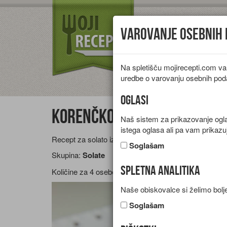
Varovanje osebnih
Na spletišču mojirecepti.com va
Vrste jedi
Pr
uredbe o varovanju osebnih pod
Oglasi
Korenčkova solata z pinjo
Naš sistem za prikazovanje oglas
istega oglasa ali pa vam prikazu
Recept za solato iz korenja, pinjol, rozin in preliva.
Soglašam
Skupina:
Solate
Spletna analitika
Količine za
4 osebe
Naše obiskovalce si želimo bolje
Soglašam