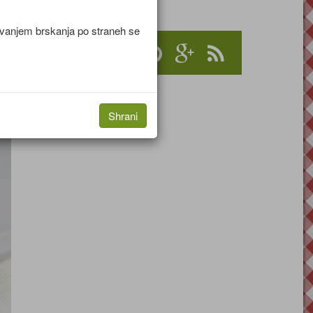
jevanjem brskanja po straneh se
Shrani