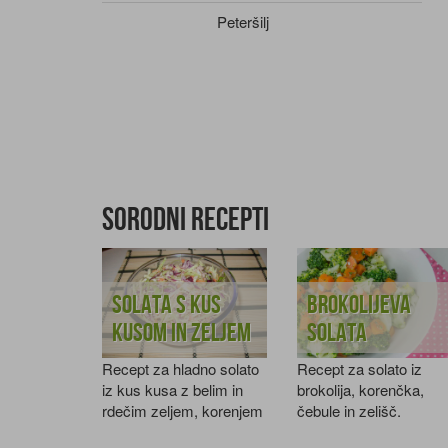
Peteršilj
Sorodni recepti
Solata s kus
Brokolijeva
kusom in zeljem
solata
Recept za hladno solato
Recept za solato iz
iz kus kusa z belim in
brokolija, korenčka,
rdečim zeljem, korenjem
čebule in zelišč.
in česnom.