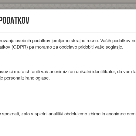
 podatkov
rovanje osebnih podatkov jemljemo skrajno resno. Vaših podatkov ne 
iložnosti
Diete
Sestavine
Članki
atkov (GDPR) pa moramo za obdelavo pridobiti vaše soglasje.
lami
ov si mora shraniti vaš anonimiziran unikatni identifikator, da vam l
je personalizirane oglase.
 spoznati, zato v spletni analitiki obdelujemo zbirne in anonimne de