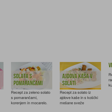
V
Re
Solata s
Ajdova kaša v
ra
pomarančami
solati
ku
Recept za zeleno solato
Recept za solato iz
s pomarančami,
ajdove kaše in s koščki
korenjem in mocarelo.
mešane sveže
zelenjave.