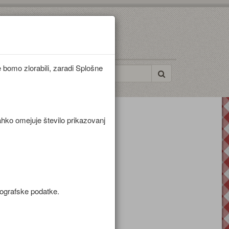
bomo zlorabili, zaradi Splošne
ahko omejuje število prikazovanj
mografske podatke.