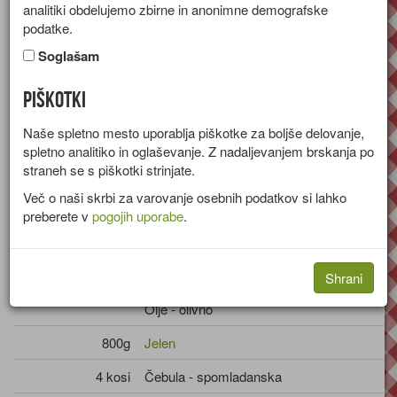
analitiki obdelujemo zbirne in anonimne demografske
Recept za jelenovo meso z rdečim vinom in borovnicami.
podatke.
Skupina:
Glavne jedi
Soglašam
Količine za
4 osebe
Piškotki
Sestavine
Naše spletno mesto uporablja piškotke za boljše delovanje,
spletno analitiko in oglaševanje. Z nadaljevanjem brskanja po
straneh se s piškotki strinjate.
Timijan
Več o naši skrbi za varovanje osebnih podatkov si lahko
5 kosov
Brinove jagode
preberete v
pogojih uporabe
.
Sol
Poper
Shrani
Olje - olivno
800g
Jelen
4 kosi
Čebula - spomladanska