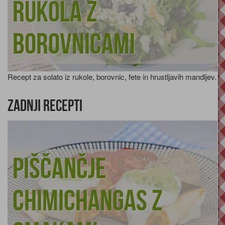
Rukola z
borovnicami
Recept za solato iz rukole, borovnic, fete in hrustljavih mandljev.
Zadnji recepti
Piščančje
chimichangas z