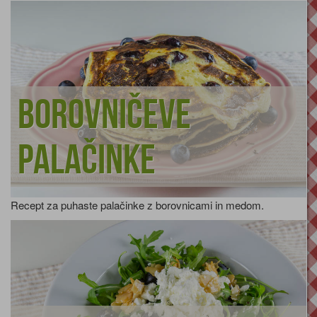
Borovničeve
palačinke
Recept za puhaste palačinke z borovnicami in medom.