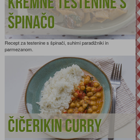
Kremne testenine s
špinačo
Recept za testenine s špinači, suhimi paradižniki in
parmezanom.
Čičerikin curry