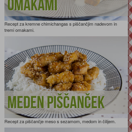
omakami
Recept za kremne chimichangas s piščančjim nadevom in
tremi omakami.
Meden piščanček
Recept za piščančje meso s sezamom, medom in čilijem.