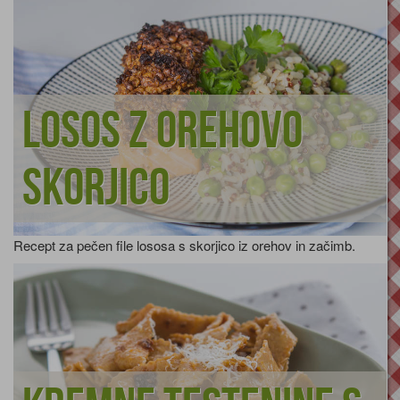
Losos z orehovo
skorjico
Recept za pečen file lososa s skorjico iz orehov in začimb.