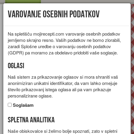
Varovanje osebnih podatkov
Toggl
navig
Na spletišču mojirecepti.com varovanje osebnih podatkov
jemljemo skrajno resno. Vaših podatkov ne bomo zlorabili,
zaradi Splošne uredbe o varovanju osebnih podatkov
(GDPR) pa moramo za obdelavo pridobiti vaše soglasje.
Oglasi
Naš sistem za prikazovanje oglasov si mora shraniti vaš
anonimiziran unikatni identifikator, da vam lahko omejuje
število prikazovanj istega oglasa ali pa vam prikazuje
personalizirane oglase.
Soglašam
Spletna analitika
Jelenov file z borovnicami
Naše obiskovalce si želimo bolje spoznati, zato v spletni