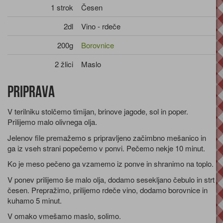
1 strok
Česen
2dl
Vino - rdeče
200g
Borovnice
2 žlici
Maslo
Priprava
V terilniku stolčemo timijan, brinove jagode, sol in poper.
Prilijemo malo olivnega olja.
Jelenov file premažemo s pripravljeno začimbno mešanico in
ga iz vseh strani popečemo v ponvi. Pečemo nekje 10 minut.
Ko je meso pečeno ga vzamemo iz ponve in shranimo na toplo.
V ponev prilijemo še malo olja, dodamo sesekljano čebulo in strt
česen. Prepražimo, prilijemo rdeče vino, dodamo borovnice in
kuhamo 5 minut.
V omako vmešamo maslo, solimo.