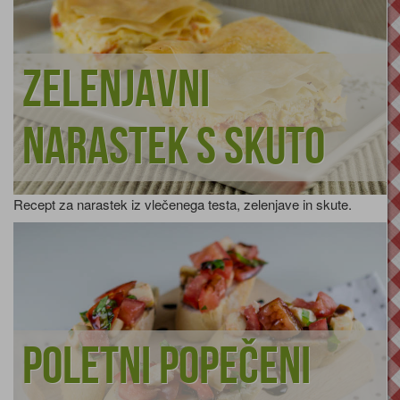
Zelenjavni
narastek s skuto
Recept za narastek iz vlečenega testa, zelenjave in skute.
Poletni popečeni