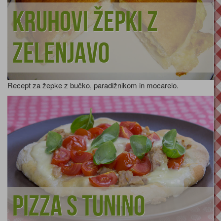
Kruhovi žepki z
zelenjavo
Recept za žepke z bučko, paradižnikom in mocarelo.
Pizza s tunino