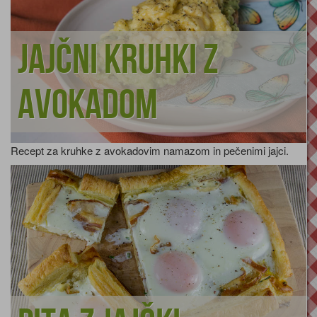
Jajčni kruhki z
avokadom
Recept za kruhke z avokadovim namazom in pečenimi jajci.