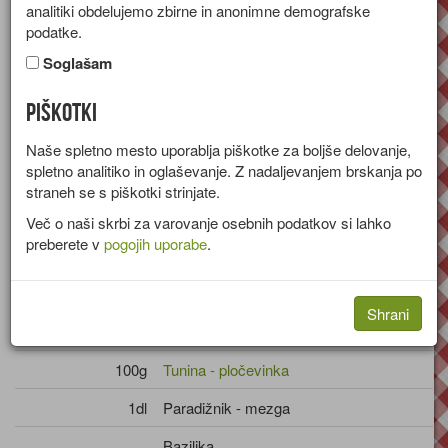
analitiki obdelujemo zbirne in anonimne demografske
Recept za tortice iz vlečenega testa z mocarelo, paradižnikom
podatke.
in tunino.
Soglašam
Skupina:
Tople predjedi
Piškotki
Količine za
8 tortic
Naše spletno mesto uporablja piškotke za boljše delovanje,
Sestavine
spletno analitiko in oglaševanje. Z nadaljevanjem brskanja po
straneh se s piškotki strinjate.
150g
Vlečeno testo
Več o naši skrbi za varovanje osebnih podatkov si lahko
preberete v
pogojih uporabe
.
1 kos
Jajce - kokošje, beljak
150g
Mocarela
Shrani
2 kosa
Paradižnik - svež
100g
Tunina - pločevinka
1dl
Paradižnik - mezga
Bazilika