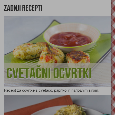
Zadnji recepti
Cvetačni ocvrtki
Recept za ocvrtke s cvetačo, papriko in naribanim sirom.