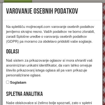
Varovanje osebnih podatkov
Toggl
navig
Na spletišču mojirecepti.com varovanje osebnih podatkov
jemljemo skrajno resno. Vaših podatkov ne bomo zlorabili,
zaradi Splošne uredbe o varovanju osebnih podatkov
(GDPR) pa moramo za obdelavo pridobiti vaše soglasje.
Oglasi
Naš sistem za prikazovanje oglasov si mora shraniti vaš
anonimiziran unikatni identifikator, da vam lahko omejuje
število prikazovanj istega oglasa ali pa vam prikazuje
personalizirane oglase.
Soglašam
Spletna analitika
Zelenjavne tortice
Naše obiskovalce si želimo bolje spoznati, zato v spletni