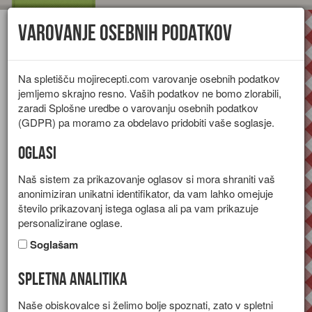
Varovanje osebnih podatkov
Toggl
navig
Na spletišču mojirecepti.com varovanje osebnih podatkov
jemljemo skrajno resno. Vaših podatkov ne bomo zlorabili,
zaradi Splošne uredbe o varovanju osebnih podatkov
(GDPR) pa moramo za obdelavo pridobiti vaše soglasje.
Oglasi
Naš sistem za prikazovanje oglasov si mora shraniti vaš
anonimiziran unikatni identifikator, da vam lahko omejuje
število prikazovanj istega oglasa ali pa vam prikazuje
personalizirane oglase.
Soglašam
Spletna analitika
Špageti arrabiata
Naše obiskovalce si želimo bolje spoznati, zato v spletni