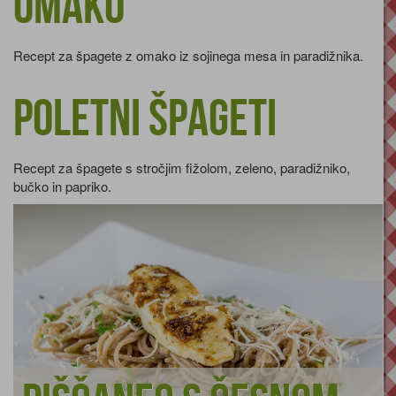
omako
Recept za špagete z omako iz sojinega mesa in paradižnika.
Poletni špageti
Recept za špagete s stročjim fižolom, zeleno, paradižniko,
bučko in papriko.