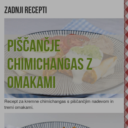
Zadnji recepti
Piščančje
chimichangas z
omakami
Recept za kremne chimichangas s piščančjim nadevom in
tremi omakami.