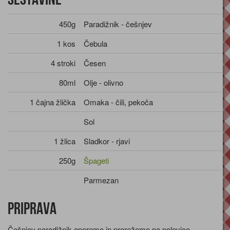
450g
Paradižnik - češnjev
1 kos
Čebula
4 stroki
Česen
80ml
Olje - olivno
1 čajna žlička
Omaka - čili, pekoča
Sol
1 žlica
Sladkor - rjavi
250g
Špageti
Parmezan
Priprava
Češnjev paradižnik operemo in prerežemo na polovico.