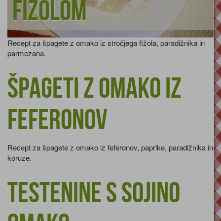
fižolom
Recept za špagete z omako iz stročjega fižola, paradižnika in
parmezana.
Špageti z omako iz
feferonov
Recept za špagete z omako iz feferonov, paprike, paradižnika in
koruze.
Testenine s sojino