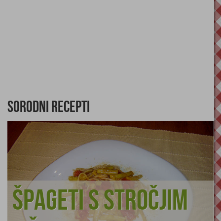
Sorodni recepti
Špageti s stročjim