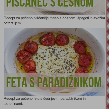
Piščanec s česnom
Recept za pečeno piščančje meso s česnom, špageti in svežim
peteršiljem.
Feta s paradižnikom
Recept za pečeno feto s češnjevim paradižnikom in
testeninami.