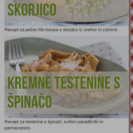
skorjico
Recept za pečen file lososa s skorjico iz orehov in začimb.
Kremne testenine s
špinačo
Recept za testenine s špinači, suhimi paradižniki in
parmezanom.