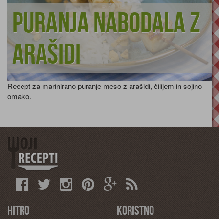
Puranja nabodala z
arašidi
Recept za marinirano puranje meso z arašidi, čilijem in sojino
omako.
Hitro
Koristno