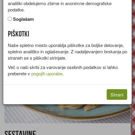
analitiki obdelujemo zbirne in anonimne demografske
Recept za špagete z omako iz češnjevih paradižnikov in
podatke.
parmezanom.
Soglašam
Skupina:
Glavne jedi
Piškotki
Količine za
2 osebi
Naše spletno mesto uporablja piškotke za boljše delovanje,
spletno analitiko in oglaševanje. Z nadaljevanjem brskanja po
straneh se s piškotki strinjate.
Več o naši skrbi za varovanje osebnih podatkov si lahko
preberete v
pogojih uporabe
.
Shrani
Sestavine