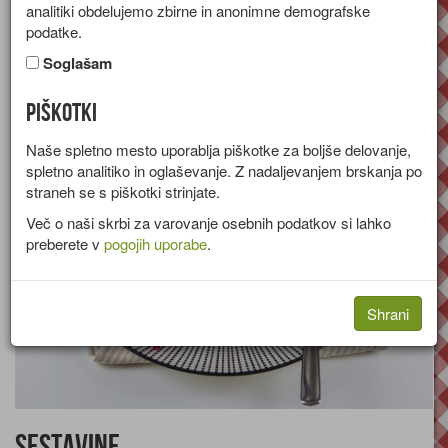
analitiki obdelujemo zbirne in anonimne demografske
Recept za sočno solato iz rdečega zelja in jabolk s cimetovim
podatke.
prelivom.
Soglašam
Skupina:
Solate
Piškotki
Količine za
4 osebe
Naše spletno mesto uporablja piškotke za boljše delovanje,
spletno analitiko in oglaševanje. Z nadaljevanjem brskanja po
straneh se s piškotki strinjate.
Več o naši skrbi za varovanje osebnih podatkov si lahko
preberete v
pogojih uporabe
.
Shrani
Sestavine