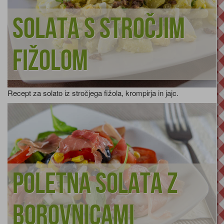
Solata s stročjim
fižolom
Recept za solato iz stročjega fižola, krompirja in jajc.
Poletna solata z
borovnicami