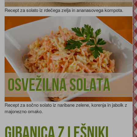
Recept za solato iz rdečega zelja in ananasovega kompota.
Osvežilna solata
Recept za sočno solato iz naribane zelene, korenja in jabolk z
majonezno omako.
Gibanica z lešniki