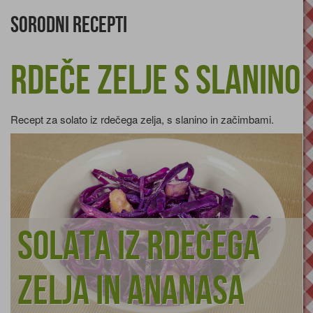
Sorodni recepti
Rdeče zelje s slanino
Recept za solato iz rdečega zelja, s slanino in začimbami.
Solata iz rdečega
zelja in ananasa