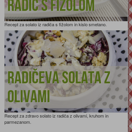
Radič s fižolom
Recept za solato iz radiča s fižolom in kislo smetano.
Radičeva solata z
olivami
Recept za zdravo solato iz radiča z olivami, kruhom in
parmezanom.