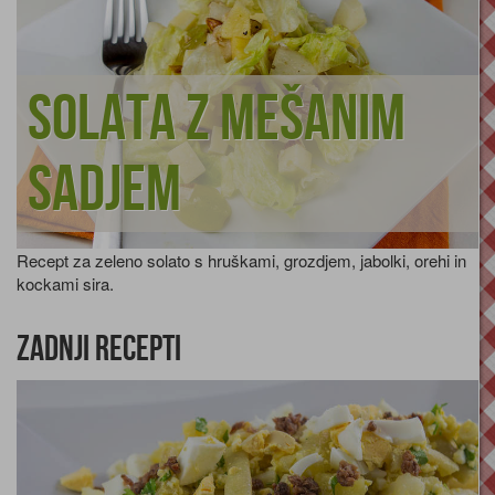
Solata z mešanim
sadjem
Recept za zeleno solato s hruškami, grozdjem, jabolki, orehi in
kockami sira.
Zadnji recepti