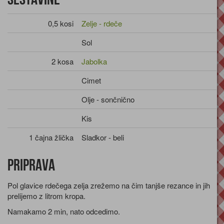
0,5 kosi
Zelje - rdeče
Sol
2 kosa
Jabolka
Cimet
Olje - sončnično
Kis
1 čajna žlička
Sladkor - beli
Priprava
Pol glavice rdečega zelja zrežemo na čim tanjše rezance in jih
prelijemo z litrom kropa.
Namakamo 2 min, nato odcedimo.