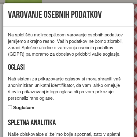
Varovanje osebnih podatkov
Toggl
navig
Na spletišču mojirecepti.com varovanje osebnih podatkov
jemljemo skrajno resno. Vaših podatkov ne bomo zlorabili,
zaradi Splošne uredbe o varovanju osebnih podatkov
(GDPR) pa moramo za obdelavo pridobiti vaše soglasje.
Oglasi
Naš sistem za prikazovanje oglasov si mora shraniti vaš
anonimiziran unikatni identifikator, da vam lahko omejuje
število prikazovanj istega oglasa ali pa vam prikazuje
personalizirane oglase.
Soglašam
Spletna analitika
Rdeče zelje z jabolki
Naše obiskovalce si želimo bolje spoznati, zato v spletni